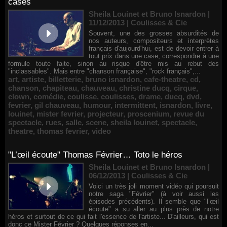
cases
Sheila Louinet et Bruno Isnardon |
11/12/2013
|
Coulisses & Cie
Souvent, une des grosses absurdités de
nos auteurs, compositeurs et interprètes
français d'aujourd'hui, est de devoir entrer à
tout prix dans une case, correspondre à une
formule toute faite, sinon au risque d'être mis au rebut des
"inclassables". Mais entre "chanson française", "rock français",...
art
,
artiste
,
billetterie
,
bruno isnardon
,
cafe-theatre
,
cd
,
chanson
,
chapiteau
,
chauveau
,
christine ducq
,
cirque
,
clown
,
comédie
,
coulisse
,
coulisses
,
drame
,
ducq
,
dvd
,
fevrier
,
gil chauveau
,
humour
,
intermittent
,
isnardon
,
livre
,
louinet
,
mister fevrier
,
projecteur
,
proscenium
,
revue du
spectacle
,
rues
,
salle
,
scene
,
sheila louinet
,
spectacle
,
theatre
,
thomas fevrier
,
video
"L’œil écoute" Thomas Février… Toto le héros
Sheila Louinet et Bruno Isnardon |
06/12/2013
|
Coulisses & Cie
Voici un très joli moment vidéo qui poursuit
notre saga "Février" (à voir aussi les
épisodes précédents). Il semble que "l’œil
écoute" a su aller au plus près de notre
héros et surtout de ce qui fait l'essence de l'artiste... D'ailleurs, qui est
donc ce Mister Février ? Quelques réponses en...