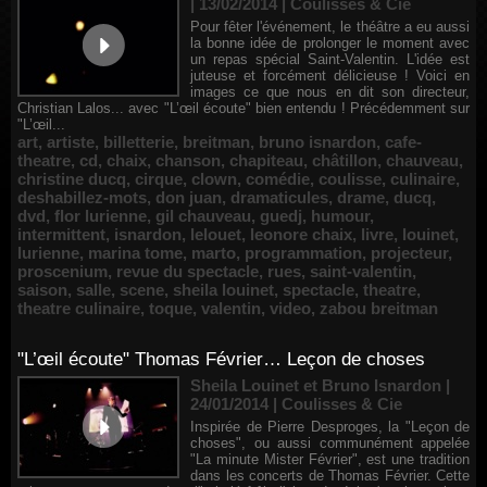
| 13/02/2014
|
Coulisses & Cie
Pour fêter l'événement, le théâtre a eu aussi
la bonne idée de prolonger le moment avec
un repas spécial Saint-Valentin. L'idée est
juteuse et forcément délicieuse ! Voici en
images ce que nous en dit son directeur,
Christian Lalos... avec "L’œil écoute" bien entendu ! Précédemment sur
"L’œil...
art
,
artiste
,
billetterie
,
breitman
,
bruno isnardon
,
cafe-
theatre
,
cd
,
chaix
,
chanson
,
chapiteau
,
châtillon
,
chauveau
,
christine ducq
,
cirque
,
clown
,
comédie
,
coulisse
,
culinaire
,
deshabillez-mots
,
don juan
,
dramaticules
,
drame
,
ducq
,
dvd
,
flor lurienne
,
gil chauveau
,
guedj
,
humour
,
intermittent
,
isnardon
,
lelouet
,
leonore chaix
,
livre
,
louinet
,
lurienne
,
marina tome
,
marto
,
programmation
,
projecteur
,
proscenium
,
revue du spectacle
,
rues
,
saint-valentin
,
saison
,
salle
,
scene
,
sheila louinet
,
spectacle
,
theatre
,
theatre culinaire
,
toque
,
valentin
,
video
,
zabou breitman
"L’œil écoute" Thomas Février… Leçon de choses
Sheila Louinet et Bruno Isnardon |
24/01/2014
|
Coulisses & Cie
Inspirée de Pierre Desproges, la "Leçon de
choses", ou aussi communément appelée
"La minute Mister Février", est une tradition
dans les concerts de Thomas Février. Cette