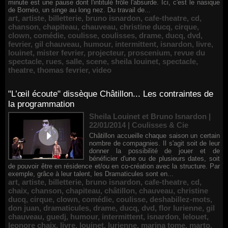
minute est une pause dont l'intitulé frôle l'absurde. Ici, c'est le nasique
de Bornéo, un singe au long nez. Du travail de...
art
,
artiste
,
billetterie
,
bruno isnardon
,
cafe-theatre
,
cd
,
chanson
,
chapiteau
,
chauveau
,
christine ducq
,
cirque
,
clown
,
comédie
,
coulisse
,
coulisses
,
drame
,
ducq
,
dvd
,
fevrier
,
gil chauveau
,
humour
,
intermittent
,
isnardon
,
livre
,
louinet
,
mister fevrier
,
projecteur
,
proscenium
,
revue du
spectacle
,
rues
,
salle
,
scene
,
sheila louinet
,
spectacle
,
theatre
,
thomas fevrier
,
video
"L’œil écoute" dissèque Châtillon... Les contraintes de
la programmation
Sheila Louinet et Bruno Isnardon |
22/01/2014
|
Coulisses & Cie
Châtillon accueille chaque saison un certain
nombre de compagnies. Il s'agit soit de leur
donner la possibilité de jouer et de
bénéficier d'une ou de plusieurs dates, soit
de pouvoir être en résidence et/ou en co-création avec la structure. Par
exemple, grâce à leur talent, les Dramaticules sont en...
art
,
artiste
,
billetterie
,
bruno isnardon
,
cafe-theatre
,
cd
,
chaix
,
chanson
,
chapiteau
,
châtillon
,
chauveau
,
christine
ducq
,
cirque
,
clown
,
comédie
,
coulisse
,
deshabillez-mots
,
don juan
,
dramaticules
,
drame
,
ducq
,
dvd
,
flor lurienne
,
gil
chauveau
,
guedj
,
humour
,
intermittent
,
isnardon
,
lelouet
,
leonore chaix
,
livre
,
louinet
,
lurienne
,
marina tome
,
marto
,