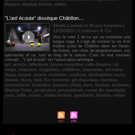
theatre
,
thomas fevrier
,
video
"L’œil écoute" dissèque Châtillon…
Sheila Louinet et Bruno Isnardon |
13/10/2013
|
Coulisses & Cie
Voici le volet 1 de ce qui va constituer une
longue saga. Il s’agit de montrer la vie d’un
théâtre (celui de Châtillon dans les Hauts-
de-Seine), ses choix de programmation, ses
spectacles et ce, tout au long de la saison. C’est un tout nouveau
concept : "L’œil écoute" est l’association artistique...
art
,
artiste
,
billetterie
,
bruno isnardon
,
cafe-theatre
,
cd
,
chaix
,
chanson
,
chapiteau
,
châtillon
,
chauveau
,
christine
ducq
,
cirque
,
clown
,
comédie
,
coulisse
,
deshabillez-mots
,
drame
,
ducq
,
dvd
,
flor lurienne
,
gil chauveau
,
humour
,
intermittent
,
isnardon
,
leonore chaix
,
livre
,
louinet
,
lurienne
,
Marina Tome
,
projecteur
,
proscenium
,
revue du spectacle
,
rues
,
salle
,
scene
,
sheila louinet
,
spectacle
,
theatre
,
video