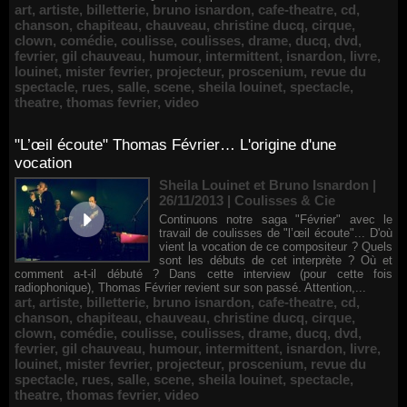
art
,
artiste
,
billetterie
,
bruno isnardon
,
cafe-theatre
,
cd
,
chanson
,
chapiteau
,
chauveau
,
christine ducq
,
cirque
,
clown
,
comédie
,
coulisse
,
coulisses
,
drame
,
ducq
,
dvd
,
fevrier
,
gil chauveau
,
humour
,
intermittent
,
isnardon
,
livre
,
louinet
,
mister fevrier
,
projecteur
,
proscenium
,
revue du
spectacle
,
rues
,
salle
,
scene
,
sheila louinet
,
spectacle
,
theatre
,
thomas fevrier
,
video
"L’œil écoute" Thomas Février… L'origine d'une
vocation
Sheila Louinet et Bruno Isnardon |
26/11/2013
|
Coulisses & Cie
Continuons notre saga "Février" avec le
travail de coulisses de "l’œil écoute"... D'où
vient la vocation de ce compositeur ? Quels
sont les débuts de cet interprète ? Où et
comment a-t-il débuté ? Dans cette interview (pour cette fois
radiophonique), Thomas Février revient sur son passé. Attention,...
art
,
artiste
,
billetterie
,
bruno isnardon
,
cafe-theatre
,
cd
,
chanson
,
chapiteau
,
chauveau
,
christine ducq
,
cirque
,
clown
,
comédie
,
coulisse
,
coulisses
,
drame
,
ducq
,
dvd
,
fevrier
,
gil chauveau
,
humour
,
intermittent
,
isnardon
,
livre
,
louinet
,
mister fevrier
,
projecteur
,
proscenium
,
revue du
spectacle
,
rues
,
salle
,
scene
,
sheila louinet
,
spectacle
,
theatre
,
thomas fevrier
,
video