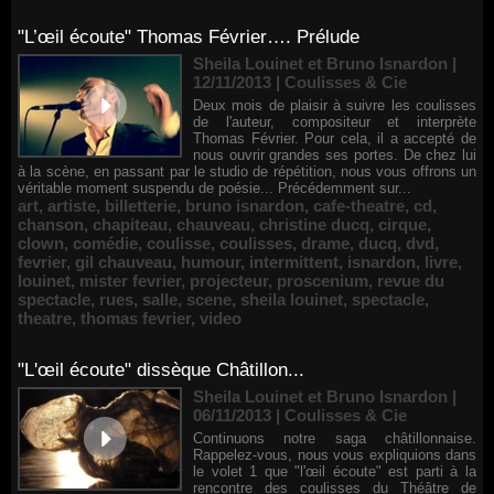
"L’œil écoute" Thomas Février…. Prélude
Sheila Louinet et Bruno Isnardon |
12/11/2013
|
Coulisses & Cie
Deux mois de plaisir à suivre les coulisses
de l'auteur, compositeur et interprète
Thomas Février. Pour cela, il a accepté de
nous ouvrir grandes ses portes. De chez lui
à la scène, en passant par le studio de répétition, nous vous offrons un
véritable moment suspendu de poésie... Précédemment sur...
art
,
artiste
,
billetterie
,
bruno isnardon
,
cafe-theatre
,
cd
,
chanson
,
chapiteau
,
chauveau
,
christine ducq
,
cirque
,
clown
,
comédie
,
coulisse
,
coulisses
,
drame
,
ducq
,
dvd
,
fevrier
,
gil chauveau
,
humour
,
intermittent
,
isnardon
,
livre
,
louinet
,
mister fevrier
,
projecteur
,
proscenium
,
revue du
spectacle
,
rues
,
salle
,
scene
,
sheila louinet
,
spectacle
,
theatre
,
thomas fevrier
,
video
"L'œil écoute" dissèque Châtillon...
Sheila Louinet et Bruno Isnardon |
06/11/2013
|
Coulisses & Cie
Continuons notre saga châtillonnaise.
Rappelez-vous, nous vous expliquions dans
le volet 1 que "l'œil écoute" est parti à la
rencontre des coulisses du Théâtre de