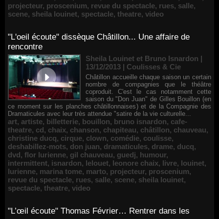
projecteur
,
proscenium
,
revue du spectacle
,
rues
,
salle
,
scene
,
sheila louinet
,
spectacle
,
theatre
,
video
"L'oeil écoute" dissèque Châtillon... Une affaire de
rencontre
Sheila Louinet et Bruno Isnardon |
13/12/2013
|
Coulisses & Cie
Châtillon accueille chaque saison un certain
nombre de compagnies que le théâtre
coproduit. C'est le cas notamment cette
saison du "Don Juan" de Gilles Bouillon (en
ce moment sur les planches châtillonnaises) et de la Compagnie des
Dramaticules avec leur très attendue "satire de la vie culturelle...
art
,
artiste
,
billetterie
,
bouillon
,
bruno isnardon
,
cafe-
theatre
,
cd
,
chaix
,
chanson
,
chapiteau
,
châtillon
,
chauveau
,
christine ducq
,
cirque
,
clown
,
comédie
,
coulisse
,
deshabillez-mots
,
don juan
,
dramaticules
,
drame
,
ducq
,
dvd
,
flor lurienne
,
gil chauveau
,
guedj
,
humour
,
intermittent
,
isnardon
,
lelouet
,
leonore chaix
,
livre
,
louinet
,
lurienne
,
marina tome
,
marto
,
projecteur
,
proscenium
,
revue du spectacle
,
rues
,
salle
,
scene
,
sheila louinet
,
spectacle
,
theatre
,
video
"L’œil écoute" Thomas Février… Rentrer dans les