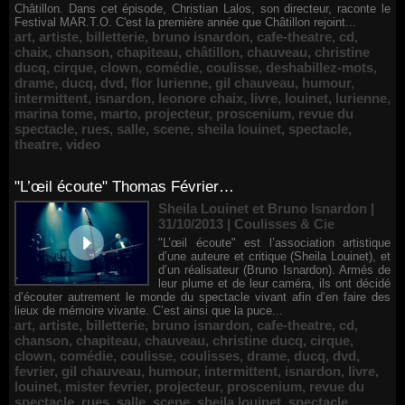
Châtillon. Dans cet épisode, Christian Lalos, son directeur, raconte le
Festival MAR.T.O. C'est la première année que Châtillon rejoint...
art
,
artiste
,
billetterie
,
bruno isnardon
,
cafe-theatre
,
cd
,
chaix
,
chanson
,
chapiteau
,
châtillon
,
chauveau
,
christine
ducq
,
cirque
,
clown
,
comédie
,
coulisse
,
deshabillez-mots
,
drame
,
ducq
,
dvd
,
flor lurienne
,
gil chauveau
,
humour
,
intermittent
,
isnardon
,
leonore chaix
,
livre
,
louinet
,
lurienne
,
marina tome
,
marto
,
projecteur
,
proscenium
,
revue du
spectacle
,
rues
,
salle
,
scene
,
sheila louinet
,
spectacle
,
theatre
,
video
"L’œil écoute" Thomas Février…
Sheila Louinet et Bruno Isnardon |
31/10/2013
|
Coulisses & Cie
"L’œil écoute" est l’association artistique
d’une auteure et critique (Sheila Louinet), et
d’un réalisateur (Bruno Isnardon). Armés de
leur plume et de leur caméra, ils ont décidé
d’écouter autrement le monde du spectacle vivant afin d’en faire des
lieux de mémoire vivante. C’est ainsi que la puce...
art
,
artiste
,
billetterie
,
bruno isnardon
,
cafe-theatre
,
cd
,
chanson
,
chapiteau
,
chauveau
,
christine ducq
,
cirque
,
clown
,
comédie
,
coulisse
,
coulisses
,
drame
,
ducq
,
dvd
,
fevrier
,
gil chauveau
,
humour
,
intermittent
,
isnardon
,
livre
,
louinet
,
mister fevrier
,
projecteur
,
proscenium
,
revue du
spectacle
,
rues
,
salle
,
scene
,
sheila louinet
,
spectacle
,