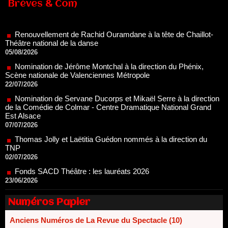
Brèves & Com
Renouvellement de Rachid Ouramdane à la tête de Chaillot-
Théâtre national de la danse
05/08/2026
Nomination de Jérôme Montchal à la direction du Phénix,
Scène nationale de Valenciennes Métropole
22/07/2026
Nomination de Servane Ducorps et Mikaël Serre à la direction
de la Comédie de Colmar - Centre Dramatique National Grand
Est Alsace
07/07/2026
Thomas Jolly et Laëtitia Guédon nommés à la direction du
TNP
02/07/2026
Fonds SACD Théâtre : les lauréats 2026
23/06/2026
Dispositif ARTCENA Écrire pour le cirque, les lauréats 2026 !
20/06/2026
Le palmarès des prix SACD 2026
Numéros Papier
18/06/2026
Anciens Numéros de La Revue du Spectacle (10)
Les 10 lauréats du Fonds Grandes Formes Théâtre 2026