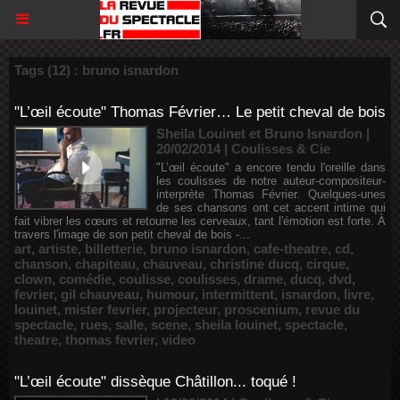
Tags (12) : bruno isnardon
"L’œil écoute" Thomas Février… Le petit cheval de bois
Sheila Louinet et Bruno Isnardon |
20/02/2014
|
Coulisses & Cie
"L’œil écoute" a encore tendu l'oreille dans
les coulisses de notre auteur-compositeur-
interprète Thomas Février. Quelques-unes
de ses chansons ont cet accent intime qui
fait vibrer les cœurs et retourne les cerveaux, tant l'émotion est forte. À
travers l'image de son petit cheval de bois -...
art
,
artiste
,
billetterie
,
bruno isnardon
,
cafe-theatre
,
cd
,
chanson
,
chapiteau
,
chauveau
,
christine ducq
,
cirque
,
clown
,
comédie
,
coulisse
,
coulisses
,
drame
,
ducq
,
dvd
,
fevrier
,
gil chauveau
,
humour
,
intermittent
,
isnardon
,
livre
,
louinet
,
mister fevrier
,
projecteur
,
proscenium
,
revue du
spectacle
,
rues
,
salle
,
scene
,
sheila louinet
,
spectacle
,
theatre
,
thomas fevrier
,
video
"L’œil écoute" dissèque Châtillon... toqué !