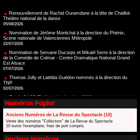
Renouvellement de Rachid Ouramdane à la tête de Chaillot-
Théâtre national de la danse
05/08/2026
Nomination de Jérôme Montchal à la direction du Phénix,
Scène nationale de Valenciennes Métropole
22/07/2026
Nomination de Servane Ducorps et Mikaël Serre à la direction
de la Comédie de Colmar - Centre Dramatique National Grand
Est Alsace
07/07/2026
Thomas Jolly et Laëtitia Guédon nommés à la direction du
TNP
02/07/2026
Fonds SACD Théâtre : les lauréats 2026
23/06/2026
Dispositif ARTCENA Écrire pour le cirque, les lauréats 2026 !
Numéros Papier
20/06/2026
Le palmarès des prix SACD 2026
Anciens Numéros de La Revue du Spectacle (10)
18/06/2026
Vente des numéros "Collectors" de La Revue du Spectacle.
10 euros l'exemplaire, frais de port compris.
Les 10 lauréats du Fonds Grandes Formes Théâtre 2026
SACD
13/06/2026
Anciens Numéros