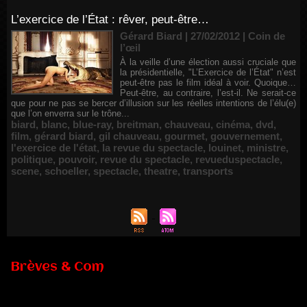
L’exercice de l’État : rêver, peut-être…
Gérard Biard | 27/02/2012
|
Coin de
l’œil
À la veille d’une élection aussi cruciale que
la présidentielle, "L’Exercice de l’État" n’est
peut-être pas le film idéal à voir. Quoique…
Peut-être, au contraire, l’est-il. Ne serait-ce
que pour ne pas se bercer d’illusion sur les réelles intentions de l’élu(e)
que l’on enverra sur le trône...
biard
,
blanc
,
blue-ray
,
breitman
,
chauveau
,
cinéma
,
dvd
,
film
,
gérard biard
,
gil chauveau
,
gourmet
,
gouvernement
,
l'exercice de l'état
,
la revue du spectacle
,
louinet
,
ministre
,
politique
,
pouvoir
,
revue du spectacle
,
revueduspectacle
,
scene
,
schoeller
,
spectacle
,
theatre
,
transports
Brèves & Com