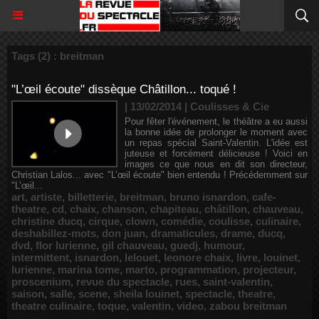
Tags (2) : breitman
"L’œil écoute" dissèque Châtillon... toqué !
| 13/02/2014
|
Coulisses & Cie
Pour fêter l'événement, le théâtre a eu aussi
la bonne idée de prolonger le moment avec
un repas spécial Saint-Valentin. L'idée est
juteuse et forcément délicieuse ! Voici en
images ce que nous en dit son directeur,
Christian Lalos... avec "L’œil écoute" bien entendu ! Précédemment sur
"L’œil...
art
,
artiste
,
billetterie
,
breitman
,
bruno isnardon
,
cafe-
theatre
,
cd
,
chaix
,
chanson
,
chapiteau
,
châtillon
,
chauveau
,
christine ducq
,
cirque
,
clown
,
comédie
,
coulisse
,
culinaire
,
deshabillez-mots
,
don juan
,
dramaticules
,
drame
,
ducq
,
dvd
,
flor lurienne
,
gil chauveau
,
guedj
,
humour
,
intermittent
,
isnardon
,
lelouet
,
leonore chaix
,
livre
,
louinet
,
lurienne
,
marina tome
,
marto
,
programmation
,
projecteur
,
proscenium
,
revue du spectacle
,
rues
,
saint-valentin
,
saison
,
salle
,
scene
,
sheila louinet
,
spectacle
,
theatre
,
theatre culinaire
,
toque
,
valentin
,
video
,
zabou breitman