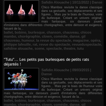
Safidin Alouache | 10/11/2022
|
Danse
Chico Mambos revisite la danse classique
dans sa gestuelle, ses déplacements et ses
figures... Mais par le biais de l'humour, voire
du burlesque. Créant un univers original,
mais fantasque, six danseurs jouent
d'imitations dans différentes chorégraphies, entre dérision et exigence,
faisant de la...
ballet
,
bobino
,
burlesque
,
chanson
,
chauveau
,
chicos
mambo
,
chorégraphie
,
clown
,
comédie
,
danse
,
gil
chauveau
,
humour
,
la revue du spectacle
,
magazine
,
opéra
,
philippe lafeuille
,
rat
,
revue du spectacle
,
revueduspectacle
,
safidine alouache
,
scene
,
spectacle
,
theatre
,
tutu
"Tutu"… Les petits pas burlesques de petits rats
déjantés !
Safidin Alouache | 09/03/2015
|
Danse
Chico Mambos revisite la danse classique
dans sa gestuelle, ses déplacements et ses
figures... Mais par le biais de l'humour voire
du burlesque. Créant un univers original
mais fantasque, six danseurs jouent d'imitations dans différentes
chorégraphies, entre dérision et exigence, faisant de la...
ballet
,
bobino
,
burlesque
,
chanson
,
chauveau
,
chicos
mambo
,
chorégraphie
,
clown
,
comédie
,
danse
,
gil