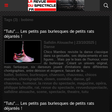
Tags (3) : bobino
"Tutu"… Les petits pas burlesques de petits rats
déjantés !
Safidin Alouache | 23/10/2025
|
Danse
Chico Mambos revisite la danse classique
dans sa gestuelle, ses déplacements et ses
figures... Mais par le biais de l'humour, voire
du burlesque. Créant un univers original,
mais fantasque, six danseurs jouent d'imitations dans différentes
chorégraphies, entre dérision et exigence, faisant de la...
ballet
,
bobino
,
burlesque
,
chanson
,
chauveau
,
chicos
mambo
,
chorégraphie
,
clown
,
comédie
,
danse
,
gil
chauveau
,
humour
,
la revue du spectacle
,
magazine
,
opéra
,
philippe lafeuille
,
rat
,
revue du spectacle
,
revueduspectacle
,
safidine alouache
,
scene
,
spectacle
,
theatre
,
tutu
"Tutu"… Les petits pas burlesques de petits rats
déjantés !