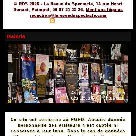
© RDS 2026 - La Revue du Spectacle, 14 rue Henri
Dunant, Paimpol, 06 07 51 35 36.
Mentions légales
redaction@larevueduspectacle.com
|
|
Plan du site
Syndication
Powered by WM
Galerie
Avignon Festival 2024 - rue
des Lices © Gil Chauveau.
Ce site est conforme au RGPD. Aucune donnée
personnelle des visiteurs n'est captée ni
conservée à leur insu. Dans le cas de données