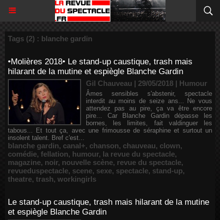
Tags (2) : blanche gardin
•Molières 2018• Le stand-up caustique, trash mais
hilarant de la mutine et espiègle Blanche Gardin
Gil Chauveau | 29/05/2018
|
Humour
Âmes sensibles s'abstenir, spectacle
interdit au moins de seize ans... Ne vous
attendez pas au pire, ça va être encore
pire... Car Blanche Gardin dépasse les
bornes, les limites, fait valdinguer les
tabous... Et tout ça, avec une frimousse de séraphine et surtout un
insolent talent. Bref c'est...
blanche gardin
,
canal+
,
chanson
,
chauveau
,
clown
,
comédie
,
fellation
,
humour
,
la revue du spectacle
,
magazine
,
noir
,
nouvelle scène
,
revue du spectacle
,
revueduspectacle
,
scene
,
sexe
,
spectacle
,
stand-up
,
theatre
,
trash
,
workingirls
Le stand-up caustique, trash mais hilarant de la mutine
et espiègle Blanche Gardin