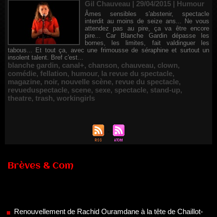
Gil Chauveau | 29/04/2015
|
Humour
Âmes sensibles s'abstenir, spectacle
interdit au moins de seize ans... Ne vous
attendez pas au pire, ça va être encore
pire... Car Blanche Gardin dépasse les
bornes, les limites, fait valdinguer les
tabous... Et tout ça, avec une frimousse de séraphine et surtout un
insolent talent. Bref c'est...
blanche gardin
,
canal+
,
chanson
,
chauveau
,
clown
,
comédie
,
fellation
,
humour
,
la revue du spectacle
,
magazine
,
noir
,
nouvelle scène
,
revue du spectacle
,
revueduspectacle
,
scene
,
sexe
,
spectacle
,
stand-up
,
theatre
,
trash
,
workingirls
Brèves & Com
Renouvellement de Rachid Ouramdane à la tête de Chaillot-
Théâtre national de la danse
05/08/2026