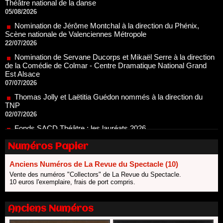
Nomination de Jérôme Montchal à la direction du Phénix,
Scène nationale de Valenciennes Métropole
22/07/2026
Nomination de Servane Ducorps et Mikaël Serre à la direction
de la Comédie de Colmar - Centre Dramatique National Grand
Est Alsace
07/07/2026
Thomas Jolly et Laëtitia Guédon nommés à la direction du
TNP
02/07/2026
Fonds SACD Théâtre : les lauréats 2026
23/06/2026
Dispositif ARTCENA Écrire pour le cirque, les lauréats 2026 !
20/06/2026
Numéros Papier
Le palmarès des prix SACD 2026
Anciens Numéros de La Revue du Spectacle (10)
18/06/2026
Vente des numéros "Collectors" de La Revue du Spectacle.
Les 10 lauréats du Fonds Grandes Formes Théâtre 2026
10 euros l'exemplaire, frais de port compris.
SACD
13/06/2026
Anciens Numéros
Nomination de Nathalie Garraud et Olivier Saccomano à la
direction du Théâtre de Gennevilliers - CDN