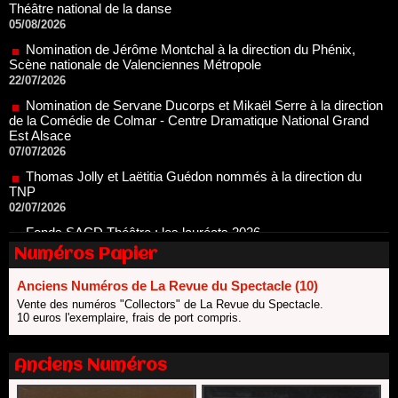
Nomination de Jérôme Montchal à la direction du Phénix,
Scène nationale de Valenciennes Métropole
22/07/2026
Nomination de Servane Ducorps et Mikaël Serre à la direction
de la Comédie de Colmar - Centre Dramatique National Grand
Est Alsace
07/07/2026
Thomas Jolly et Laëtitia Guédon nommés à la direction du
TNP
02/07/2026
Fonds SACD Théâtre : les lauréats 2026
23/06/2026
Dispositif ARTCENA Écrire pour le cirque, les lauréats 2026 !
Numéros Papier
20/06/2026
Le palmarès des prix SACD 2026
Anciens Numéros de La Revue du Spectacle (10)
18/06/2026
Vente des numéros "Collectors" de La Revue du Spectacle.
10 euros l'exemplaire, frais de port compris.
Les 10 lauréats du Fonds Grandes Formes Théâtre 2026
SACD
13/06/2026
Anciens Numéros
Nomination de Nathalie Garraud et Olivier Saccomano à la
direction du Théâtre de Gennevilliers - CDN