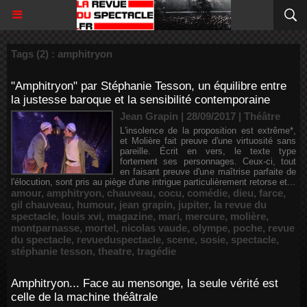
Tags (2) : amphitryon
"Amphitryon" par Stéphanie Tesson, un équilibre entre
la justesse baroque et la sensibilité contemporaine
Jean Grapin | 28/09/2017
|
Théâtre
L'insolence de la proposition est extrême*,
et Molière fait preuve d'une virtuosité sans
pareille. Écrit en vers, le texte type
fortement ses personnages. Ceux-ci, tout
en faisant preuve d'une maîtrise parfaite de
l'élocution, sont pris au piège d'une intrigue particulièrement retorse et...
amour
,
amphitryon
,
chauveau
,
cocu
,
comédie
,
dieu
,
farce
,
gil chauveau
,
humour
,
jean grapin
,
jupiter
,
la revue du
spectacle
,
louis xvi
,
magazine
,
mari
,
mercure
,
molière
,
montparnasse
,
mortel
,
nicolas vaude
,
olympe
,
poche
,
revue
du spectacle
,
revueduspectacle
,
scene
,
sosie
,
spectacle
,
stéphanie tesson
,
theatre
,
tragédie
Amphitryon... Face au mensonge, la seule vérité est
celle de la machine théâtrale