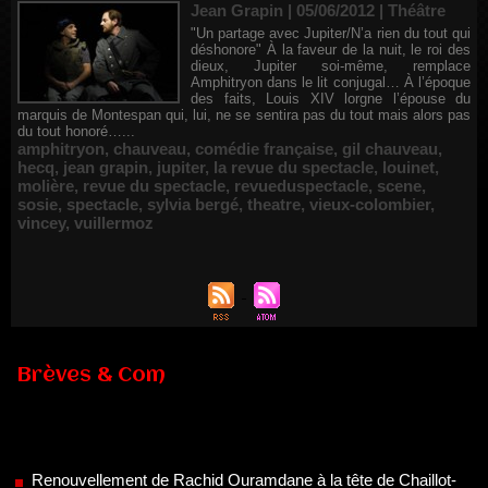
Jean Grapin | 05/06/2012
|
Théâtre
"Un partage avec Jupiter/N’a rien du tout qui
déshonore" À la faveur de la nuit, le roi des
dieux, Jupiter soi-même, remplace
Amphitryon dans le lit conjugal… À l’époque
des faits, Louis XIV lorgne l’épouse du
marquis de Montespan qui, lui, ne se sentira pas du tout mais alors pas
du tout honoré…...
amphitryon
,
chauveau
,
comédie française
,
gil chauveau
,
hecq
,
jean grapin
,
jupiter
,
la revue du spectacle
,
louinet
,
molière
,
revue du spectacle
,
revueduspectacle
,
scene
,
sosie
,
spectacle
,
sylvia bergé
,
theatre
,
vieux-colombier
,
vincey
,
vuillermoz
Brèves & Com
Renouvellement de Rachid Ouramdane à la tête de Chaillot-
Théâtre national de la danse
05/08/2026