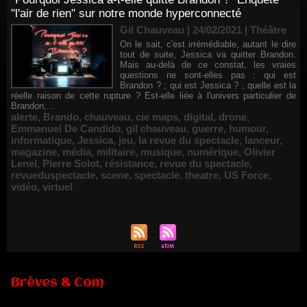
"l'air de rien" sur notre monde hyperconnecté
Gil Chauveau | 24/02/2021
|
Théâtre
On le sait, c'est irrémédiable, autant le dire
tout de suite, Jessica va quitter Brandon.
Mais au-delà de ce constat, les vraies
questions ne sont-elles pas : qui est
Brandon ? ; qui est Jessica ? ; quelle est la
réelle raison de cette rupture ? Est-elle liée à l'univers particulier de
Brandon,...
alerte
,
Brando
,
chauveau
,
cie maps
,
digital
,
drone
,
Emmanuel De Candido
,
gil chauveau
,
guerre
,
humour
,
informatique
,
Jessica
,
jeu
,
la revue du spectacle
,
lanceur
,
magazine
,
média
,
militaire
,
musique
,
numérique
,
Olivier
Lenel
,
Pierre Solot
,
résistance
,
revue du spectacle
,
revueduspectacle
,
scene
,
spectacle
,
theatre
,
US Force
,
vidéo
,
virtuel
Brèves & Com