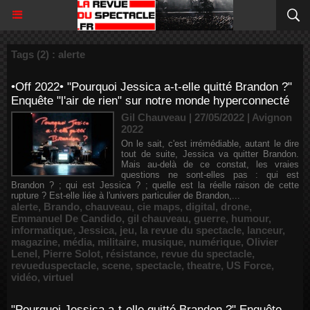
Tags (2) : alerte
•Off 2022• "Pourquoi Jessica a-t-elle quitté Brandon ?"
Enquête "l'air de rien" sur notre monde hyperconnecté
Gil Chauveau | 27/05/2022
|
Avignon
2022
On le sait, c'est irrémédiable, autant le dire
tout de suite, Jessica va quitter Brandon.
Mais au-delà de ce constat, les vraies
questions ne sont-elles pas : qui est
Brandon ? ; qui est Jessica ? ; quelle est la réelle raison de cette
rupture ? Est-elle liée à l'univers particulier de Brandon,...
alerte
,
Brando
,
chauveau
,
cie maps
,
digital
,
drone
,
Emmanuel De Candido
,
gil chauveau
,
guerre
,
humour
,
informatique
,
Jessica
,
jeu
,
la revue du spectacle
,
lanceur
,
magazine
,
média
,
militaire
,
musique
,
numérique
,
Olivier
Lenel
,
Pierre Solot
,
résistance
,
revue du spectacle
,
revueduspectacle
,
scene
,
spectacle
,
theatre
,
US Force
,
vidéo
,
virtuel
"Pourquoi Jessica a-t-elle quitté Brandon ?" Enquête