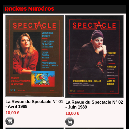
13/06/2026
Anciens Numéros
Nomination de Nathalie Garraud et Olivier Saccomano à la
direction du Théâtre de Gennevilliers - CDN
13/06/2026
Dispositif SACD Auteurs d'espaces : les lauréats 2026
18/03/2026
La Revue du Spectacle N° 01
La Revue du Spectacle N° 02
- Avril 1989
- Juin 1989
10,00 €
10,00 €