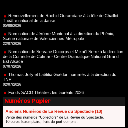
Renouvellement de Rachid Ouramdane à la tête de Chaillot-
Théâtre national de la danse
05/08/2026
Nomination de Jérôme Montchal à la direction du Phénix,
Scène nationale de Valenciennes Métropole
22/07/2026
Nomination de Servane Ducorps et Mikaël Serre à la direction
de la Comédie de Colmar - Centre Dramatique National Grand
Est Alsace
07/07/2026
Thomas Jolly et Laëtitia Guédon nommés à la direction du
TNP
02/07/2026
Fonds SACD Théâtre : les lauréats 2026
23/06/2026
Dispositif ARTCENA Écrire pour le cirque, les lauréats 2026 !
20/06/2026
Numéros Papier
Le palmarès des prix SACD 2026
Anciens Numéros de La Revue du Spectacle (10)
18/06/2026
Vente des numéros "Collectors" de La Revue du Spectacle.
Les 10 lauréats du Fonds Grandes Formes Théâtre 2026
10 euros l'exemplaire, frais de port compris.
SACD