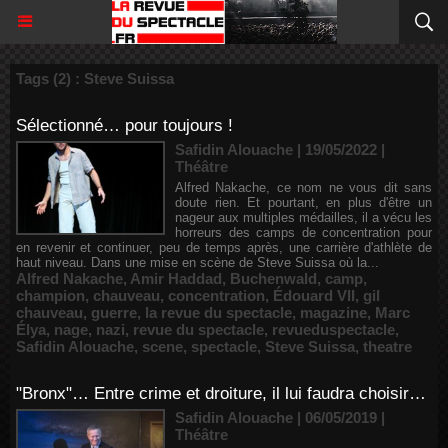
Tags (2) : Steve Suissa
Sélectionné… pour toujours !
Safidin Alouache | 19/05/2022
|
Théâtre
Alfred Nakache, ce nom ne vous dit sans
doute rien. Et pourtant, en plus d'être un
nageur aux multiples médailles, il a vécu les
horreurs des camps de concentration pour
en revenir et continuer, peu de temps après, une carrière d'athlète de
haut niveau. Dans une mise en scène de Steve Suissa où la...
Alfred Nakache
,
Amir Haddad
,
Buchenwald
,
camp
,
champion
,
chauveau
,
concentration
,
Édouard VII
,
gil
chauveau
,
guerre
,
la revue du spectacle
,
magazine
,
Marc
Élya
,
nage
,
nazi
,
revue du spectacle
,
revueduspectacle
,
Safidin Alouache
,
scene
,
spectacle
,
Steve Suissa
,
theatre
"Bronx"… Entre crime et droiture, il lui faudra choisir…
Safidin Alouache | 06/05/2019
|
Théâtre