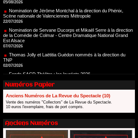
Scène nationale de Valenciennes Métropole
22/07/2026
Nomination de Servane Ducorps et Mikaël Serre à la direction
de la Comédie de Colmar - Centre Dramatique National Grand
Est Alsace
07/07/2026
Thomas Jolly et Laëtitia Guédon nommés à la direction du
TNP
02/07/2026
Fonds SACD Théâtre : les lauréats 2026
23/06/2026
Dispositif ARTCENA Écrire pour le cirque, les lauréats 2026 !
20/06/2026
Numéros Papier
Le palmarès des prix SACD 2026
Anciens Numéros de La Revue du Spectacle (10)
18/06/2026
Vente des numéros "Collectors" de La Revue du Spectacle.
Les 10 lauréats du Fonds Grandes Formes Théâtre 2026
10 euros l'exemplaire, frais de port compris.
SACD
13/06/2026
Anciens Numéros
Nomination de Nathalie Garraud et Olivier Saccomano à la
direction du Théâtre de Gennevilliers - CDN
13/06/2026