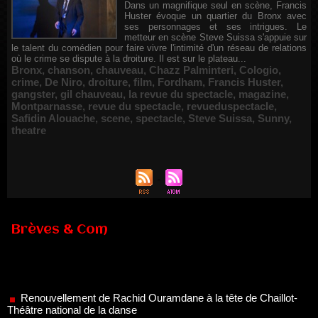
Dans un magnifique seul en scène, Francis
Huster évoque un quartier du Bronx avec
ses personnages et ses intrigues. Le
metteur en scène Steve Suissa s'appuie sur
le talent du comédien pour faire vivre l'intimité d'un réseau de relations
où le crime se dispute à la droiture. Il est sur le plateau...
Bronx
,
chanson
,
chauveau
,
Chazz Palminteri
,
Cologio
,
crime
,
De Niro
,
droiture
,
film
,
Fordham
,
Francis Huster
,
gangster
,
gil chauveau
,
la revue du spectacle
,
magazine
,
Montparnasse
,
revue du spectacle
,
revueduspectacle
,
Safidin Alouache
,
scene
,
spectacle
,
Steve Suissa
,
Sunny
,
theatre
Brèves & Com
Renouvellement de Rachid Ouramdane à la tête de Chaillot-
Théâtre national de la danse
05/08/2026
Nomination de Jérôme Montchal à la direction du Phénix,