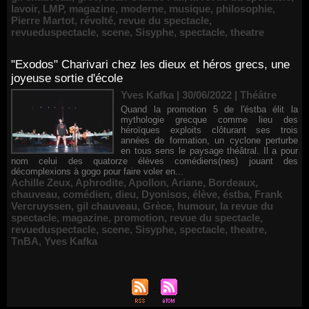
lavoir
,
LMP
,
magazine
,
moderne
,
musique
,
philosophie
,
Pierre Martot
,
révolté
,
revue du spectacle
,
revueduspectacle
,
scene
,
Sisyphe
,
spectacle
,
theatre
"Exodos" Charivari chez les dieux et héros grecs, une
joyeuse sortie d'école
Yves Kafka | 30/06/2022
|
Théâtre
Quand la promotion 5 de l'éstba élit la
mythologie grecque comme lieu des
héroïques exploits clôturant ses trois
années de formation, un cyclone perturbe
en tous sens le paysage théâtral. Il a pour
nom celui des quatorze élèves comédiens(nes) jouant des
décomplexions à gogo pour faire voler en...
Achille Zeux
,
Aphrodite
,
Apollon
,
Ariane
,
Bordeaux
,
chauveau
,
comédien
,
dieu
,
Dyonisos
,
élève
,
éstba
,
Frank
Vercruyssen
,
gil chauveau
,
Grèce
,
humour
,
la revue du
spectacle
,
magazine
,
promotion
,
revue du spectacle
,
revueduspectacle
,
scene
,
Sisyphe
,
spectacle
,
theatre
,
TnBA
,
Yves Kafka