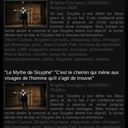
Brigitte Corrigou | 16/07/2024
|
Avignon 2024
Un jour, Sisyphe a osé défier les dieux
grecs et, de ce fait, il est condamné pour
l'éternité à pousser un rocher jusqu'au
sommet d'une montagne. Mais lorsque ce
rocher atteint le sommet et que Sisyphe atteint son objectif, le rocher
dévale tout en bas et Sisyphe doit à nouveau recommencer...
Albert Camus
,
Brigitte Corrigou
,
chauveau
,
dieu
,
étrnager
,
gil chauveau
,
grec
,
Jean-Claude Fall
,
la revue du spectacle
,
lavoir
,
LMP
,
magazine
,
moderne
,
musique
,
philosophie
,
Pierre Martot
,
révolté
,
revue du spectacle
,
revueduspectacle
,
scene
,
Sisyphe
,
spectacle
,
theatre
"Le Mythe de Sisyphe" "C'est le chemin qui mène aux
visages de l'homme qu'il s'agit de trouver"
Brigitte Corrigou | 16/10/2023
|
Théâtre
Un jour, Sisyphe a osé défier les dieux
grecs et, de ce fait, il est condamné pour
l'éternité à pousser un rocher jusqu'au
sommet d'une montagne. Mais lorsque ce
rocher atteint le sommet et que Sisyphe atteint son objectif, le rocher
dévale tout en bas et Sisyphe doit à nouveau recommencer...
Albert Camus
,
Brigitte Corrigou
,
chauveau
,
dieu
,
étrnager
,
gil chauveau
,
grec
,
Jean-Claude Fall
,
la revue du spectacle
,