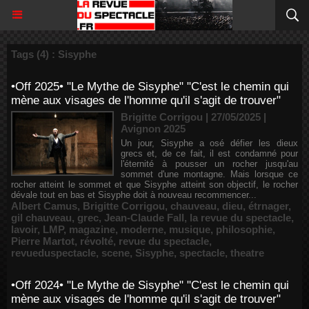
Tags (4) : Sisyphe
•Off 2025• "Le Mythe de Sisyphe" "C'est le chemin qui
mène aux visages de l'homme qu'il s'agit de trouver"
Brigitte Corrigou | 27/05/2025
|
Avignon 2025
Un jour, Sisyphe a osé défier les dieux
grecs et, de ce fait, il est condamné pour
l'éternité à pousser un rocher jusqu'au
sommet d'une montagne. Mais lorsque ce
rocher atteint le sommet et que Sisyphe atteint son objectif, le rocher
dévale tout en bas et Sisyphe doit à nouveau recommencer...
Albert Camus
,
Brigitte Corrigou
,
chauveau
,
dieu
,
étrnager
,
gil chauveau
,
grec
,
Jean-Claude Fall
,
la revue du spectacle
,
lavoir
,
LMP
,
magazine
,
moderne
,
musique
,
philosophie
,
Pierre Martot
,
révolté
,
revue du spectacle
,
revueduspectacle
,
scene
,
Sisyphe
,
spectacle
,
theatre
•Off 2024• "Le Mythe de Sisyphe" "C'est le chemin qui
mène aux visages de l'homme qu'il s'agit de trouver"