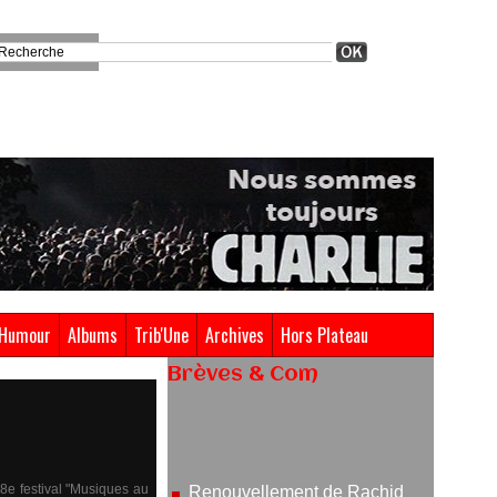
Humour
Albums
Trib'Une
Archives
Hors Plateau
Brèves & Com
Renouvellement de Rachid
Ouramdane à la tête de Chaillot-
Théâtre national de la danse
05/08/2026
 18e festival "Musiques au