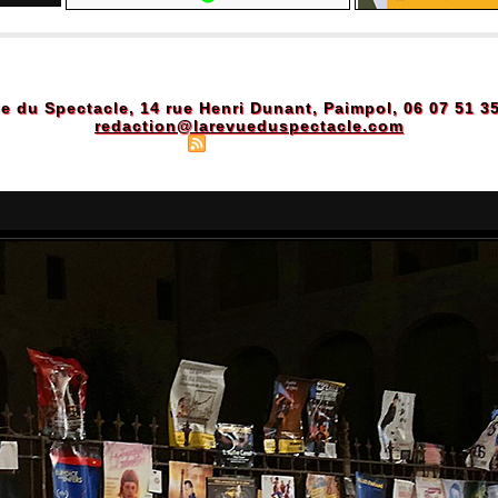
e du Spectacle, 14 rue Henri Dunant, Paimpol, 06 07 51 3
redaction@larevueduspectacle.com
Plan du site
|
Syndication
|
Powered by WM