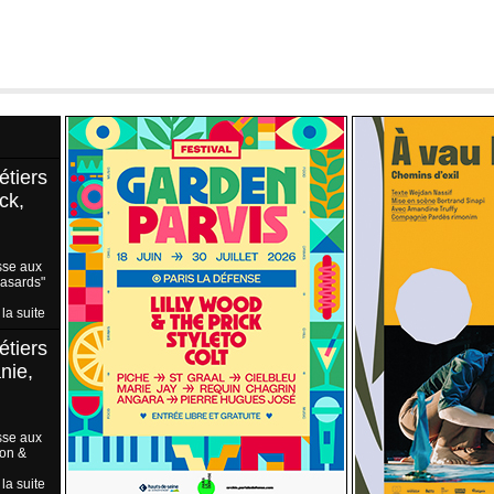
étiers
ck,
sse aux
Hasards"
 la suite
étiers
nie,
sse aux
ion &
 la suite