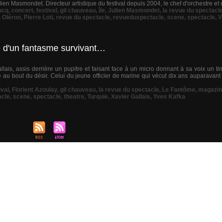
ien Masmondet. Directeur artistique du festival depuis 2004, le chef d'orchestre et d
ucq
,
concert
,
festival
,
gil chauveau
,
île
,
Julien Masmondet
,
la revue du spectacl
,
Oléron
,
Pierre Loti
,
revue du spectacle
,
revueduspectacle
,
scene
,
spectacle
,
V
e d'un fantasme survivant…
is, assis derrière un pupitre et faisant face à un micro donnant à sa voix un timb
au bout du désir. Celui du jeune officier de marine qui vécut dix ans auparava
ival
,
Florient Azoulay
,
gil chauveau
,
la revue du spectacle
,
Le Fantôme
,
magazi
acle
,
scene
,
spectacle
,
theatre
,
Turquie
,
Xavier Gallais
,
Yves Kafka