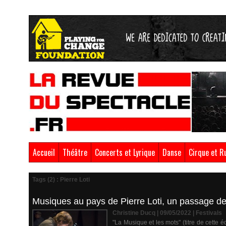
Accueil
Théâtre
Concerts et Lyrique
Danse
Cirque et R
Tags (2) : Pierre Loti
Musiques au pays de Pierre Loti, un passage de
Christine Ducq | 09/05/2022
|
Festivals
"La Musique et les mots" (titre de cette é