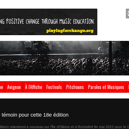
ue
Avignon
À l'Affiche
Festivals
Pitchouns
Paroles et Musiques
 témoin pour cette 18e édition
dition) retentiront à nouveau sur l'Île d'Oléron et à Rochefort fin mai 2022 pour le