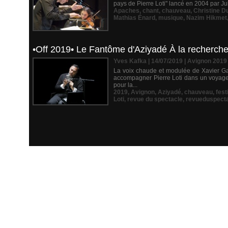
pays de Pierre Loti" lancé en 2004 par Jul
Apaches
,
chant
,
chauveau
,
Christine D
Mathias Énard
,
musique
,
Nazim Hikmet
•Off 2019• Le Fantôme d'Aziyadé À la recherch
Yves Kafka | 14/07/2019
|
Avignon 2019
La voix chaude et modulée de Xavier Galla
accompagner Pierre Loti dans un voyage 
pour la...
2019
,
Avignon
,
Aziyadé
,
chauveau
,
fest
Loti
,
revue du spectacle
,
revueduspect