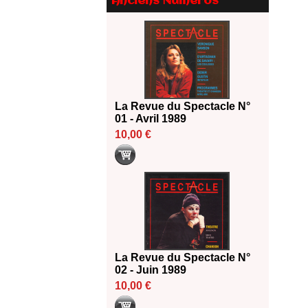
Anciens Numéros
Le palmarès des prix SACD
2026
18/06/2026
Les 10 lauréats du Fonds
Grandes Formes Théâtre 2026
SACD
13/06/2026
La Revue du Spectacle N°
Nomination de Nathalie
01 - Avril 1989
Garraud et Olivier Saccomano à
10,00 €
la direction du Théâtre de
Gennevilliers - CDN
13/06/2026
Dispositif SACD Auteurs
d'espaces : les lauréats 2026
18/03/2026
La Revue du Spectacle N°
02 - Juin 1989
10,00 €