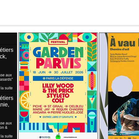
étiers
ck,
sse aux
Hasards"
 la suite
étiers
nie,
sse aux
ion &
 la suite