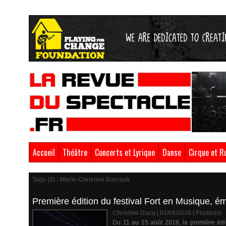
Accueil
Théâtre
Concerts et Lyrique
Danse
Cirque et R
Tags (2) : Marie-Christine Barrault
Première édition du festival Fort en Musique, ém
Christine Ducq | 01/08/2018
|
Festivals
Du 11 au 15 août 2018, la première édit