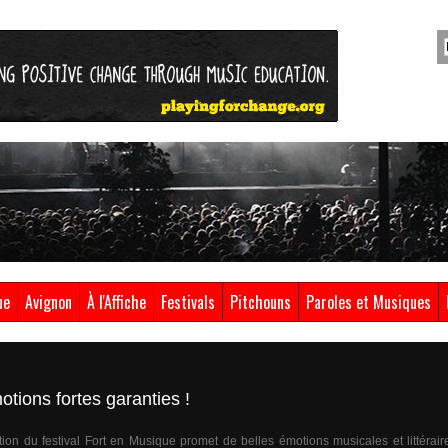
ue
Avignon
À l'Affiche
Festivals
Pitchouns
Paroles et Musiques
otions fortes garanties !
ion du festival Fort en Musique promet de belles émotions musicales et littérair