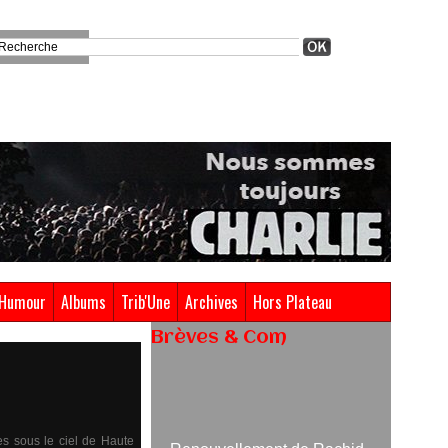
Humour
Albums
Trib'Une
Archives
Hors Plateau
Brèves & Com
Renouvellement de Rachid
Ouramdane à la tête de Chaillot-
Théâtre national de la danse
es sous le ciel de Haute
05/08/2026