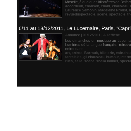
Moselle, à quelques kilomètres de Belfort.
accordéon
,
chanson
,
chant
,
chauveau
,
Laurence Semonin
,
Madeleine Proust
,
m
revueduspectacle
,
scene
,
spectacle
,
th
6/11 au 18/12/2011, Le Lucernaire, Paris, "Capri
Annonce | 01/12/2011
|
À l'affiche
Les dimanches en musique au Lucernair
Lumières où la langue française retrouv
entrer dans...
art
,
artiste
,
Barrault
,
billeterie
,
cafe-the
fantaisies
,
gil chauveau
,
humour
,
interm
rues
,
salle
,
scene
,
sheila louinet
,
specta