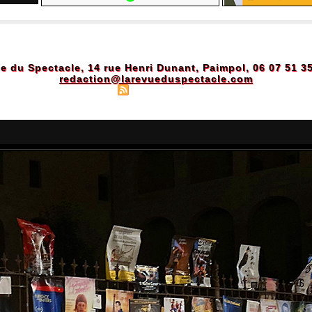
e du Spectacle, 14 rue Henri Dunant, Paimpol, 06 07 51 3
redaction@larevueduspectacle.com
Plan du site
|
Syndication
|
Powered by WM