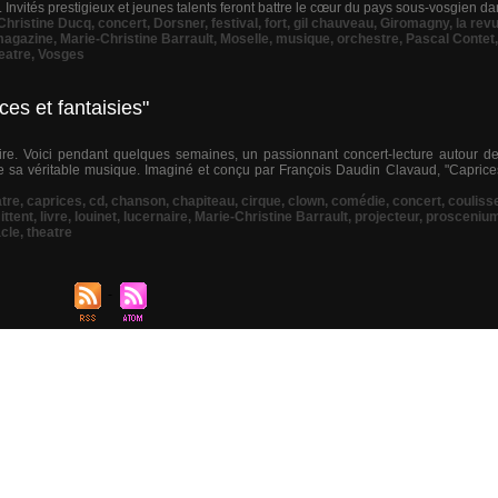
 Invités prestigieux et jeunes talents feront battre le cœur du pays sous-vosgien dan
Christine Ducq
,
concert
,
Dorsner
,
festival
,
fort
,
gil chauveau
,
Giromagny
,
la rev
agazine
,
Marie-Christine Barrault
,
Moselle
,
musique
,
orchestre
,
Pascal Contet
eatre
,
Vosges
ces et fantaisies"
e. Voici pendant quelques semaines, un passionnant concert-lecture autour de
e sa véritable musique. Imaginé et conçu par François Daudin Clavaud, "Caprices 
atre
,
caprices
,
cd
,
chanson
,
chapiteau
,
cirque
,
clown
,
comédie
,
concert
,
couliss
ittent
,
livre
,
louinet
,
lucernaire
,
Marie-Christine Barrault
,
projecteur
,
prosceniu
cle
,
theatre