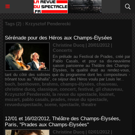
Tags (2) : Krzysztof Penderecki
Sérénade pour des Héros aux Champs-Élysées
Christine Ducq | 20/01/2012
|
Concerts
En prélude au Festival de Prades, créé par
Pablo Casals, et pour sa dix-neuvième
saison parisienne au Théâtre des Champs-
Élysées, la qualité était au rendez-vous,
tant du côté des solistes que du programme dont les compositeurs -
trônant tous au "Walhalla", ce séjour des Héros voulu par Louis Ier...
bach
,
beethoven
,
brahms
,
champs-élysées
,
chauveau
,
christine ducq
,
classique
,
concert
,
festival
,
gil chauveau
,
Krzysztof Penderecki
,
la revue du spectacle
,
louinet
,
mozart
,
pablo casals
,
prades
,
revue du spectacle
,
revueduspectacle
,
scene
,
spectacle
,
theatre
12/01 et 16/02/2012, Théâtre des Champs-Élysées,
Paris, "Prades aux Champs-Élysées"
Christine Ducq | 02/01/2012
|