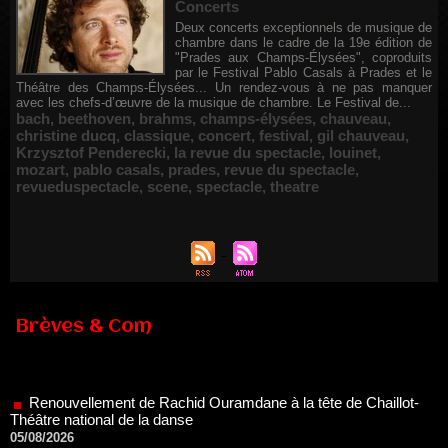
Concerts
Deux concerts exceptionnels de musique de
chambre dans le cadre de la 19e édition de
"Prades aux Champs-Élysées", coproduits
par le Festival Pablo Casals à Prades et le
Théâtre des Champs-Élysées... Un rendez-vous à ne pas manquer
avec les chefs-d’œuvre de la musique de chambre. Le Festival de...
bach
,
beethoven
,
brahms
,
champs-élysées
,
chauveau
,
christine ducq
,
classique
,
concert
,
festival
,
gil chauveau
,
Krzysztof Penderecki
,
la revue du spectacle
,
louinet
,
mozart
,
pablo casals
,
prades
,
revue du spectacle
,
revueduspectacle
,
scene
,
spectacle
,
theatre
Brèves & Com
Renouvellement de Rachid Ouramdane à la tête de Chaillot-
Théâtre national de la danse
05/08/2026
Nomination de Jérôme Montchal à la direction du Phénix,
Scène nationale de Valenciennes Métropole