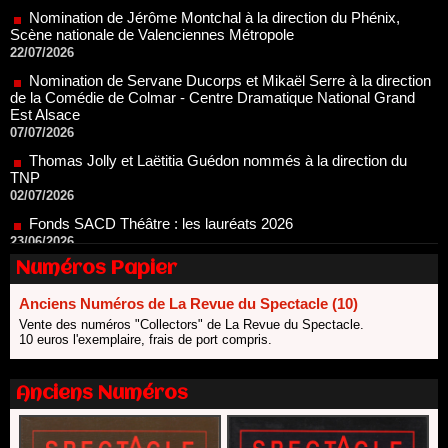
22/07/2026
Nomination de Servane Ducorps et Mikaël Serre à la direction
de la Comédie de Colmar - Centre Dramatique National Grand
Est Alsace
07/07/2026
Thomas Jolly et Laëtitia Guédon nommés à la direction du
TNP
02/07/2026
Fonds SACD Théâtre : les lauréats 2026
23/06/2026
Dispositif ARTCENA Écrire pour le cirque, les lauréats 2026 !
20/06/2026
Numéros Papier
Le palmarès des prix SACD 2026
18/06/2026
Anciens Numéros de La Revue du Spectacle (10)
Les 10 lauréats du Fonds Grandes Formes Théâtre 2026
Vente des numéros "Collectors" de La Revue du Spectacle.
SACD
10 euros l'exemplaire, frais de port compris.
13/06/2026
Nomination de Nathalie Garraud et Olivier Saccomano à la
Anciens Numéros
direction du Théâtre de Gennevilliers - CDN
13/06/2026
Dispositif SACD Auteurs d'espaces : les lauréats 2026