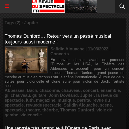
Tags (2) : Jupiter
Thomas Dunford… Retour vers un passé musical
toujours aussi moderne !
Safidin Alouache | 11/03/2022
|
Concerts
En janvier dernier, avant de parcourir
l'Europe et les USA, le Théâtre des
Abbesses a accueilli, pour un concert
unique, Thomas Dunford, grand joueur de
théorbe et musicien reconnu sur la scène internationale. Autour de deux
suites pour violoncelle et d'une suite pour violon de Bach, l'artiste
nous...
Abbesses
,
Bach
,
chaconne
,
chauveau
,
concert
,
ensemble
,
gil chauveau
,
guitare
,
John Dowland
,
Jupiter
,
la revue du
spectacle
,
luth
,
magazine
,
musique
,
partita
,
revue du
spectacle
,
revueduspectacle
,
Safidin Alouache
,
scene
,
spectacle
,
theatre
,
théorbe
,
Thomas Dunford
,
viole de
gambe
,
violencelle
Une rentrée très attendue à l'Opéra de Paris avec