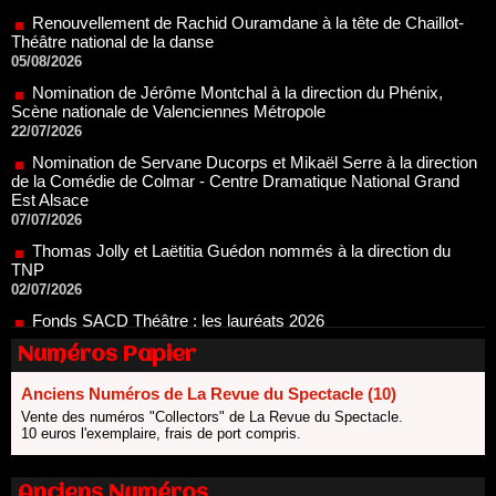
05/08/2026
Nomination de Jérôme Montchal à la direction du Phénix,
Scène nationale de Valenciennes Métropole
22/07/2026
Nomination de Servane Ducorps et Mikaël Serre à la direction
de la Comédie de Colmar - Centre Dramatique National Grand
Est Alsace
07/07/2026
Thomas Jolly et Laëtitia Guédon nommés à la direction du
TNP
02/07/2026
Fonds SACD Théâtre : les lauréats 2026
23/06/2026
Dispositif ARTCENA Écrire pour le cirque, les lauréats 2026 !
20/06/2026
Numéros Papier
Le palmarès des prix SACD 2026
Anciens Numéros de La Revue du Spectacle (10)
18/06/2026
Vente des numéros "Collectors" de La Revue du Spectacle.
Les 10 lauréats du Fonds Grandes Formes Théâtre 2026
10 euros l'exemplaire, frais de port compris.
SACD
13/06/2026
Anciens Numéros