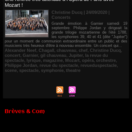
Mozart !
Christine Ducq | 24/09/2020
|
Concerts
Grande émotion à Garnier samedi 19
septembre. Philippe Jordan y dirigeait la
grande trilogie mozartienne de l'été 1788,
les symphonies 39, 40 et 41 (dite "Jupiter")
pour un moment de communion extraordinaire entre un public et des
musiciens très heureux d'être à nouveau ensemble. Un concert qui...
Alexander Neef
,
Chagall
,
chauveau
,
chef
,
Christine Ducq
,
concert
,
Garnier
,
gil chauveau
,
Jupiter
,
la revue du
spectacle
,
lyrique
,
magazine
,
Mozart
,
opéra
,
orchestre
,
Philippe Jordan
,
revue du spectacle
,
revueduspectacle
,
scene
,
spectacle
,
symphonie
,
theatre
Brèves & Com
Renouvellement de Rachid Ouramdane à la tête de Chaillot-
Théâtre national de la danse