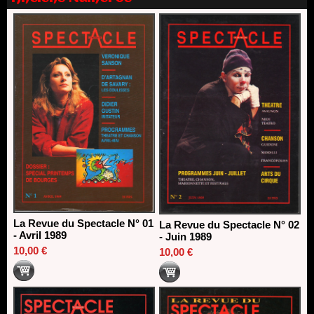
Nomination de Nathalie Garraud et Olivier Saccomano à la
direction du Théâtre de Gennevilliers - CDN
13/06/2026
Dispositif SACD Auteurs d'espaces : les lauréats 2026
18/03/2026
La Revue du Spectacle N° 01
La Revue du Spectacle N° 02
- Avril 1989
- Juin 1989
10,00 €
10,00 €