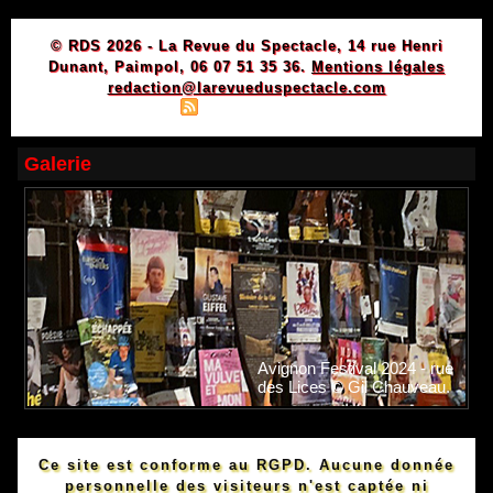
© RDS 2026 - La Revue du Spectacle, 14 rue Henri
Dunant, Paimpol, 06 07 51 35 36.
Mentions légales
redaction@larevueduspectacle.com
|
|
Plan du site
Syndication
Powered by WM
Galerie
Avignon Festival 2024 - rue
des Lices © Gil Chauveau.
Ce site est conforme au RGPD. Aucune donnée
personnelle des visiteurs n'est captée ni