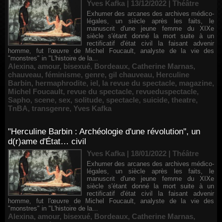
Yves Kafka | 13/12/2022
|
Théâtre
Exhumer des arcanes des archives médico-
légales, un siècle après les faits, le
manuscrit d'une jeune femme du XIXe
siècle s'étant donné la mort suite à un
rectificatif d'état civil la faisant advenir
homme, fut l'œuvre de Michel Foucault, analyste de la vie des
"monstres" in "L'histoire de la...
Alexina
,
amour
,
bisexué
,
Bordeaux
,
Catherine Marnas
,
chauveau
,
féminisme
,
genre
,
gil chauveau
,
Herculine
Barbin
,
hermaphrodite
,
iel
,
la revue du spectacle
,
magazine
,
Michel Foucault
,
revue du spectacle
,
revueduspectacle
,
Sapho
,
scene
,
sex
,
solitude
,
spectacle
,
suicide
,
theatre
,
TnBA
,
transgenre
,
Yves Kafka
"Herculine Barbin : Archéologie d'une révolution", un
d(r)ame d'État… civil
Yves Kafka | 18/01/2022
|
Théâtre
Exhumer des arcanes des archives médico-
légales, un siècle après les faits, le
manuscrit d'une jeune femme du XIXe
siècle s'étant donné la mort suite à un
rectificatif d'état civil la faisant advenir
homme, fut l'œuvre de Michel Foucault, analyste de la vie des
"monstres" in "L'histoire de la...
Alexina
,
amour
,
bisexué
,
Bordeaux
,
Catherine Marnas
,