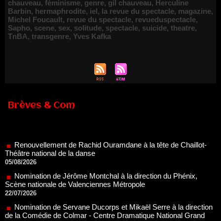
chauveau
,
féminisme
,
genre
,
gil chauveau
,
Herculine
Barbin
,
hermaphrodite
,
iel
,
la revue du spectacle
,
magazine
,
Michel Foucault
,
revue du spectacle
,
revueduspectacle
,
Sapho
,
scene
,
sex
,
solitude
,
spectacle
,
suicide
,
theatre
,
TnBA
,
transgenre
,
Yves Kafka
Brèves & Com
Renouvellement de Rachid Ouramdane à la tête de Chaillot-
Théâtre national de la danse
05/08/2026
Nomination de Jérôme Montchal à la direction du Phénix,
Scène nationale de Valenciennes Métropole
22/07/2026
Nomination de Servane Ducorps et Mikaël Serre à la direction
de la Comédie de Colmar - Centre Dramatique National Grand
Est Alsace
07/07/2026