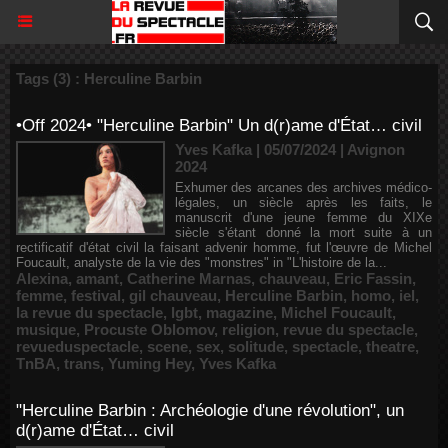
Tags (3) : Herculine Barbin
•Off 2024• "Herculine Barbin" Un d(r)ame d'État… civil
Yves Kafka | 05/07/2024
|
Avignon
2024
Exhumer des arcanes des archives médico-
légales, un siècle après les faits, le
manuscrit d'une jeune femme du XIXe
siècle s'étant donné la mort suite à un
rectificatif d'état civil la faisant advenir homme, fut l'œuvre de Michel
Foucault, analyste de la vie des "monstres" in "L'histoire de la...
Alexina
,
amant
,
Catherine Marnas
,
chauveau
,
Eric Fassin
,
femme
,
festival
,
gil chauveau
,
Herculine Barbin
,
homo
,
iel
,
la revue du spectacle
,
lgbt
,
magazine
,
Michel Foucault
,
musique
,
Procuste Oblomov
,
religion
,
revue du spectacle
,
revueduspectacle
,
scene
,
sex
,
solitude
,
spectacle
,
theatre
,
TnBA
,
trans
,
Yuming Hey
,
Yves Kafka
"Herculine Barbin : Archéologie d'une révolution", un
d(r)ame d'État… civil