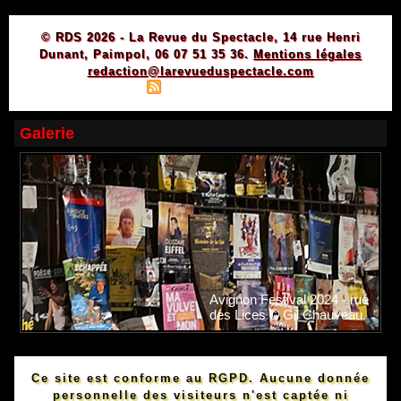
© RDS 2026 - La Revue du Spectacle, 14 rue Henri
Dunant, Paimpol, 06 07 51 35 36.
Mentions légales
redaction@larevueduspectacle.com
|
|
Plan du site
Syndication
Powered by WM
Galerie
Avignon Festival 2024 - rue
des Lices © Gil Chauveau.
Ce site est conforme au RGPD. Aucune donnée
personnelle des visiteurs n'est captée ni