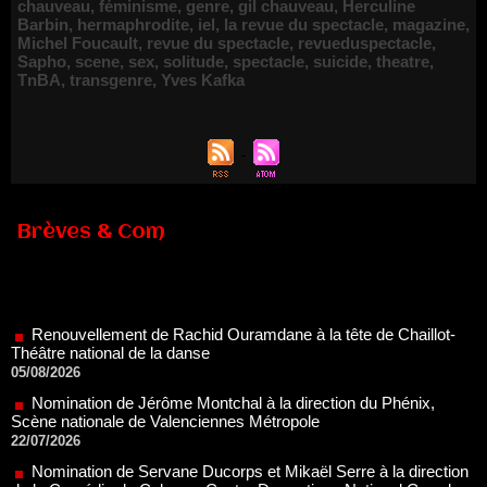
chauveau
,
féminisme
,
genre
,
gil chauveau
,
Herculine
Barbin
,
hermaphrodite
,
iel
,
la revue du spectacle
,
magazine
,
Michel Foucault
,
revue du spectacle
,
revueduspectacle
,
Sapho
,
scene
,
sex
,
solitude
,
spectacle
,
suicide
,
theatre
,
TnBA
,
transgenre
,
Yves Kafka
Brèves & Com
Renouvellement de Rachid Ouramdane à la tête de Chaillot-
Théâtre national de la danse
05/08/2026
Nomination de Jérôme Montchal à la direction du Phénix,
Scène nationale de Valenciennes Métropole
22/07/2026
Nomination de Servane Ducorps et Mikaël Serre à la direction
de la Comédie de Colmar - Centre Dramatique National Grand
Est Alsace