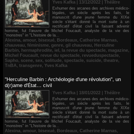
Yves Kafka | 13/12/2022
|
Théâtre
Exhumer des arcanes des archives médico-
légales, un siècle après les faits, le
manuscrit d'une jeune femme du XIXe
siècle s'étant donné la mort suite à un
rectificatif d'état civil la faisant advenir
homme, fut l'œuvre de Michel Foucault, analyste de la vie des
"monstres" in "L'histoire de la...
Alexina
,
amour
,
bisexué
,
Bordeaux
,
Catherine Marnas
,
chauveau
,
féminisme
,
genre
,
gil chauveau
,
Herculine
Barbin
,
hermaphrodite
,
iel
,
la revue du spectacle
,
magazine
,
Michel Foucault
,
revue du spectacle
,
revueduspectacle
,
Sapho
,
scene
,
sex
,
solitude
,
spectacle
,
suicide
,
theatre
,
TnBA
,
transgenre
,
Yves Kafka
"Herculine Barbin : Archéologie d'une révolution", un
d(r)ame d'État… civil
Yves Kafka | 18/01/2022
|
Théâtre
Exhumer des arcanes des archives médico-
légales, un siècle après les faits, le
manuscrit d'une jeune femme du XIXe
siècle s'étant donné la mort suite à un
rectificatif d'état civil la faisant advenir
homme, fut l'œuvre de Michel Foucault, analyste de la vie des
"monstres" in "L'histoire de la...
Alexina
,
amour
,
bisexué
,
Bordeaux
,
Catherine Marnas
,