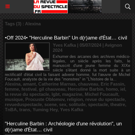
Tags (3) : Alexina
•Off 2024• "Herculine Barbin" Un d(r)ame d'État… civil
Yves Kafka | 05/07/2024
|
Avignon
2024
Exhumer des arcanes des archives médico-
légales, un siècle après les faits, le
manuscrit d'une jeune femme du XIXe
siècle s'étant donné la mort suite à un
rectificatif d'état civil la faisant advenir homme, fut l'œuvre de Michel
Foucault, analyste de la vie des "monstres" in "L'histoire de la...
Alexina
,
amant
,
Catherine Marnas
,
chauveau
,
Eric Fassin
,
femme
,
festival
,
gil chauveau
,
Herculine Barbin
,
homo
,
iel
,
la revue du spectacle
,
lgbt
,
magazine
,
Michel Foucault
,
musique
,
Procuste Oblomov
,
religion
,
revue du spectacle
,
revueduspectacle
,
scene
,
sex
,
solitude
,
spectacle
,
theatre
,
TnBA
,
trans
,
Yuming Hey
,
Yves Kafka
"Herculine Barbin : Archéologie d'une révolution", un
d(r)ame d'État… civil