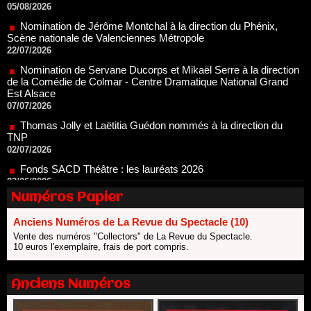
Scène nationale de Valenciennes Métropole
22/07/2026
Nomination de Servane Ducorps et Mikaël Serre à la direction
de la Comédie de Colmar - Centre Dramatique National Grand
Est Alsace
07/07/2026
Thomas Jolly et Laëtitia Guédon nommés à la direction du
TNP
02/07/2026
Fonds SACD Théâtre : les lauréats 2026
23/06/2026
Dispositif ARTCENA Écrire pour le cirque, les lauréats 2026 !
20/06/2026
Numéros Papier
Le palmarès des prix SACD 2026
18/06/2026
Anciens Numéros de La Revue du Spectacle (10)
Vente des numéros "Collectors" de La Revue du Spectacle.
Les 10 lauréats du Fonds Grandes Formes Théâtre 2026
10 euros l'exemplaire, frais de port compris.
SACD
13/06/2026
Nomination de Nathalie Garraud et Olivier Saccomano à la
Anciens Numéros
direction du Théâtre de Gennevilliers - CDN
13/06/2026