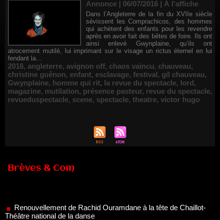
Annonce | 06/07/2016
|
À l'affiche
Dans l’Angleterre de la fin du XVIIe siècle
sévissent les Comprachicos, des hommes
qui achètent des enfants pour les revendre
après en avoir fait des bêtes de foire. Ils ont
ainsi enlevé Gwynplaine, qu’ils ont
atrocement mutilé, lui imprimant sur le visage un rictus éternel en lui
fendant la...
2016
,
angleterre
,
avignon off
,
chaos vaincu
,
chauveau
,
christine guênon
,
enfant
,
esclavage
,
festival
,
gil chauveau
,
Gwynplaine
,
homme qui rit
,
la revue du spectacle
,
lord
,
magazine
,
mutilation
,
présence pasteur
,
revue du spectacle
,
revueduspectacle
,
scene
,
spectacle
,
theatre
,
victor hugo
Brèves & Com
Renouvellement de Rachid Ouramdane à la tête de Chaillot-
Théâtre national de la danse
05/08/2026
Nomination de Jérôme Montchal à la direction du Phénix,