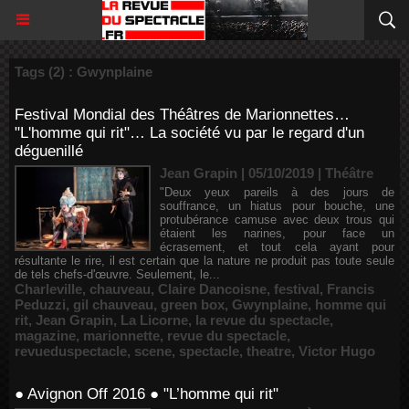
Tags (2) : Gwynplaine
Festival Mondial des Théâtres de Marionnettes…
"L'homme qui rit"… La société vu par le regard d'un
déguenillé
Jean Grapin | 05/10/2019
|
Théâtre
"Deux yeux pareils à des jours de
souffrance, un hiatus pour bouche, une
protubérance camuse avec deux trous qui
étaient les narines, pour face un
écrasement, et tout cela ayant pour
résultante le rire, il est certain que la nature ne produit pas toute seule
de tels chefs-d'œuvre. Seulement, le...
Charleville
,
chauveau
,
Claire Dancoisne
,
festival
,
Francis
Peduzzi
,
gil chauveau
,
green box
,
Gwynplaine
,
homme qui
rit
,
Jean Grapin
,
La Licorne
,
la revue du spectacle
,
magazine
,
marionnette
,
revue du spectacle
,
revueduspectacle
,
scene
,
spectacle
,
theatre
,
Victor Hugo
● Avignon Off 2016 ● "L’homme qui rit"