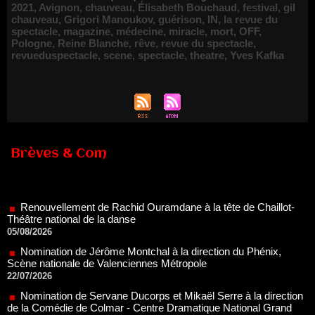
2021
,
Avignon
,
chauveau
,
Élisabeth Bouchaud
,
festival
,
gil
chauveau
,
Grigori Manoukov
,
guérison
,
IN
,
la revue du
spectacle
,
magazine
,
médecine
,
miracle
,
mort
,
OFF
,
Pologne
,
Reine Blanche
,
rêve
,
revue du spectacle
,
revueduspectacle
,
scene
,
spectacle
,
theatre
,
Yves Kafka
Brèves & Com
Renouvellement de Rachid Ouramdane à la tête de Chaillot-
Théâtre national de la danse
05/08/2026
Nomination de Jérôme Montchal à la direction du Phénix,
Scène nationale de Valenciennes Métropole
22/07/2026
Nomination de Servane Ducorps et Mikaël Serre à la direction
de la Comédie de Colmar - Centre Dramatique National Grand
Est Alsace
07/07/2026