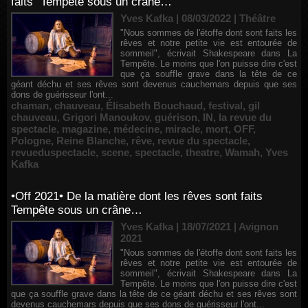
faits" Tempête sous un crâne…
Yves Kafka | 08/03/2022
|
Théâtre
"Nous sommes de l'étoffe dont sont faits les
rêves et notre petite vie est entourée de
sommeil", écrivait Shakespeare dans La
Tempête. Le moins que l'on puisse dire c'est
que ça souffle grave dans la tête de ce
géant déchu et ses rêves sont devenus cauchemars depuis que ses
dons de guérisseur l'ont...
chaman
,
chauveau
,
Élisabeth Bouchaud
,
festival
,
gil
chauveau
,
Grigori Manoukov
,
guérison
,
IN
,
la revue du
spectacle
,
magazine
,
médecine
,
miracle
,
mort
,
OFF
,
Pologne
,
Reine Blanche
,
rêve
,
revue du spectacle
,
revueduspectacle
,
scene
,
spectacle
,
theatre
,
Wamah
,
Yves
Kafka
•Off 2021• De la matière dont les rêves sont faits
Tempête sous un crâne…
Yves Kafka | 18/07/2021
|
Avignon
2021
"Nous sommes de l'étoffe dont sont faits les
rêves et notre petite vie est entourée de
sommeil", écrivait Shakespeare dans La
Tempête. Le moins que l'on puisse dire c'est
que ça souffle grave dans la tête de ce géant déchu et ses rêves sont
devenus cauchemars depuis que ses dons de guérisseur l'ont...