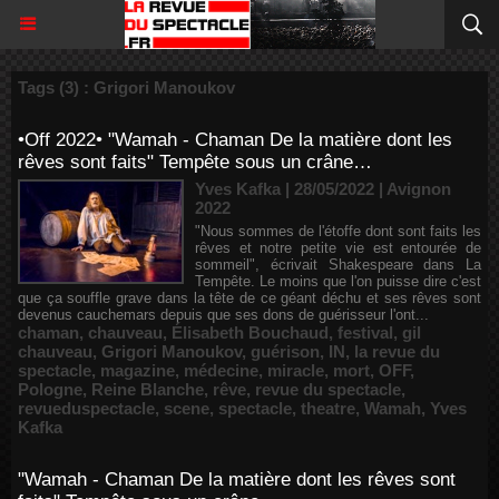
Tags (3) : Grigori Manoukov
•Off 2022• "Wamah - Chaman De la matière dont les
rêves sont faits" Tempête sous un crâne…
Yves Kafka | 28/05/2022
|
Avignon
2022
"Nous sommes de l'étoffe dont sont faits les
rêves et notre petite vie est entourée de
sommeil", écrivait Shakespeare dans La
Tempête. Le moins que l'on puisse dire c'est
que ça souffle grave dans la tête de ce géant déchu et ses rêves sont
devenus cauchemars depuis que ses dons de guérisseur l'ont...
chaman
,
chauveau
,
Élisabeth Bouchaud
,
festival
,
gil
chauveau
,
Grigori Manoukov
,
guérison
,
IN
,
la revue du
spectacle
,
magazine
,
médecine
,
miracle
,
mort
,
OFF
,
Pologne
,
Reine Blanche
,
rêve
,
revue du spectacle
,
revueduspectacle
,
scene
,
spectacle
,
theatre
,
Wamah
,
Yves
Kafka
"Wamah - Chaman De la matière dont les rêves sont