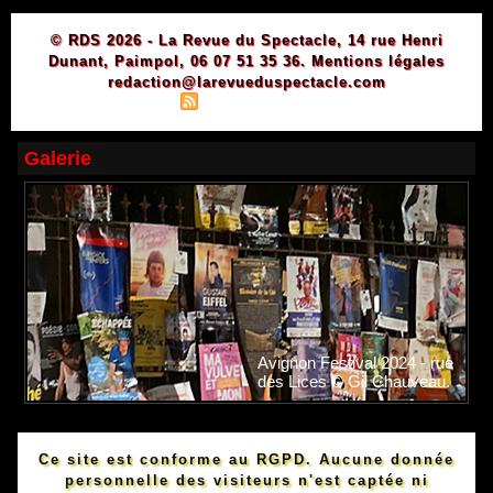
© RDS 2026 - La Revue du Spectacle, 14 rue Henri
Dunant, Paimpol, 06 07 51 35 36.
Mentions légales
redaction@larevueduspectacle.com
|
|
Plan du site
Syndication
Powered by WM
Galerie
Avignon Festival 2024 - rue
des Lices © Gil Chauveau.
Ce site est conforme au RGPD. Aucune donnée
personnelle des visiteurs n'est captée ni