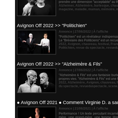
prendre une dimension "acceptable" au théâ
Alzheimer
,
Alzheimère
,
burlesque
,
chau
magazine
,
maladie
,
maman
,
mémoire
,
Avignon Off 2022 >> "Politichien"
Annonce | 27/06/2022
|
À l'affiche
"Politichien" est un révélateur indispen
Le "Bréviaire des Politiciens" est un recue
2022
,
Avignon
,
chauveau
,
festival
,
Fran
Politichien
,
revue du spectacle
,
revued
Avignon Off 2022 >> "Alzheimère & Fils"
Annonce | 27/06/2022
|
À l'affiche
"Alzheimère & Fils" est une fantaisie burl
propres vies. "Alzheimère & Fils" est une 
2022
,
Alzheimère
,
Avignon
,
chauveau
,
du spectacle
,
revueduspectacle
,
scene
● Avignon Off 2021 ● Comment Virginie D. a sa
Annonce | 21/06/2021
|
À l'affiche
Performance ! Un texte percutant incarné 
mère, une grand-mère, une femme libr