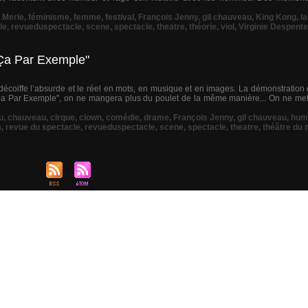
 Merle
,
féminisme
,
femme
,
festival
,
François Jenny
,
gil chauveau
,
King Kong
,
l
le
,
revueduspectacle
,
scene
,
spectacle
,
theatre
,
théorie
,
viol
,
Virginie Despent
"Ça Par Exemple"
écoiffe l’absurde et le réel en mots, en musique et en images. La démonstration 
"Ça Par Exemple", on ne mangera plus du poulet de la même manière... On ne mett
u
,
chauveau
,
cirque
,
clown
,
comédie
,
drame
,
François Jenny
,
gil chauveau
,
hum
m
,
revue du spectacle
,
revueduspectacle
,
scene
,
spectacle
,
theatre
,
théâtre du 