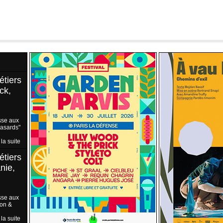
étiers
ck,
sse aux
Hasards"
 la suite
étiers
nie,
sse aux
ion &
 la suite