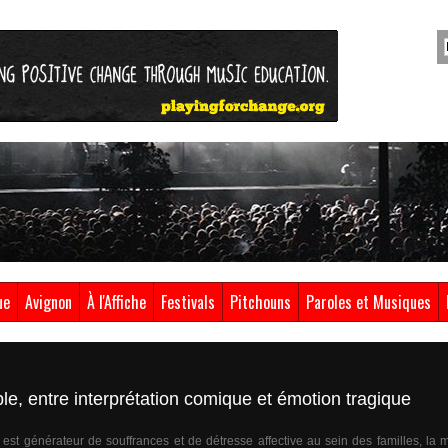
ue
Avignon
À l'Affiche
Festivals
Pitchouns
Paroles et Musiques
sable, entre interprétation comique et émotion tragique
l est générateur de souffrances et de détresse affective au sein des familles, la