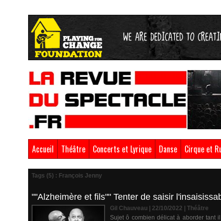
Accueil
Théâtre
Concerts et Lyrique
Danse
Cirque et R
Tags (5) : François Jenny
""Alzheimère et fils"" Tenter de saisir l'insaisis
Gil Chauveau | 22/10/2022
|
Théâtre
Sujet ô combien délicat à aborder tant i