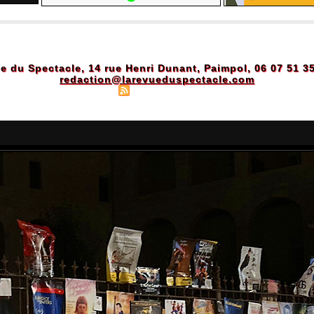
e du Spectacle, 14 rue Henri Dunant, Paimpol, 06 07 51 3
redaction@larevueduspectacle.com
Plan du site
|
Syndication
|
Powered by WM