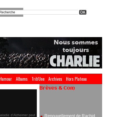
Humour
Albums
Trib'Une
Archives
Hors Plateau
Brèves & Com
Renouvellement de Rachid
Ouramdane à la tête de Chaillot-
Théâtre national de la danse
05/08/2026
 maladie d’Alzheimer peut