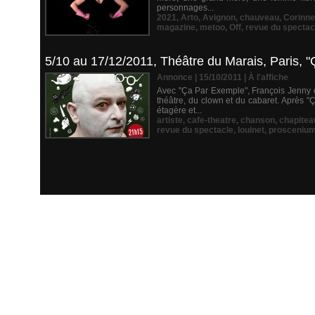
personnages...
2021
,
Arto
,
Avignon
,
chauveau
,
Corinne
magazine
,
metoo
,
Off
,
revue du spectac
5/10 au 17/12/2011, Théâtre du Marais, Paris, 
Annonce | 15/10/2011
|
À l'affiche
Avec "Ça Par Exemple", François Jenny d
théâtre, du clown et du cabaret. Après 
étagère et...
artiste
,
cafe-theatre
,
chanson
,
chapitea
revue du spectacle
,
louinet
,
prosceniu