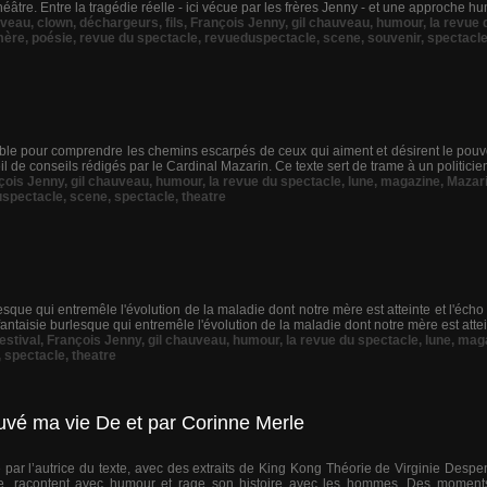
tre. Entre la tragédie réelle - ici vécue par les frères Jenny - et une approche hum
veau
,
clown
,
déchargeurs
,
fils
,
François Jenny
,
gil chauveau
,
humour
,
la revue 
mère
,
poésie
,
revue du spectacle
,
revueduspectacle
,
scene
,
souvenir
,
spectacl
sable pour comprendre les chemins escarpés de ceux qui aiment et désirent le pouv
il de conseils rédigés par le Cardinal Mazarin. Ce texte sert de trame à un politicien
çois Jenny
,
gil chauveau
,
humour
,
la revue du spectacle
,
lune
,
magazine
,
Mazar
uspectacle
,
scene
,
spectacle
,
theatre
esque qui entremêle l'évolution de la maladie dont notre mère est atteinte et l'éch
fantaisie burlesque qui entremêle l'évolution de la maladie dont notre mère est attein
festival
,
François Jenny
,
gil chauveau
,
humour
,
la revue du spectacle
,
lune
,
mag
,
spectacle
,
theatre
uvé ma vie De et par Corinne Merle
par l’autrice du texte, avec des extraits de King Kong Théorie de Virginie Despent
e, racontent avec humour et rage son histoire avec les hommes. Des moments