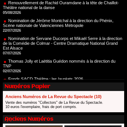
05/08/2026
Nomination de Jérôme Montchal à la direction du Phénix,
Scène nationale de Valenciennes Métropole
22/07/2026
Nomination de Servane Ducorps et Mikaël Serre à la direction
de la Comédie de Colmar - Centre Dramatique National Grand
Est Alsace
07/07/2026
Thomas Jolly et Laëtitia Guédon nommés à la direction du
TNP
02/07/2026
Fonds SACD Théâtre : les lauréats 2026
23/06/2026
Dispositif ARTCENA Écrire pour le cirque, les lauréats 2026 !
20/06/2026
Numéros Papier
Le palmarès des prix SACD 2026
Anciens Numéros de La Revue du Spectacle (10)
18/06/2026
Vente des numéros "Collectors" de La Revue du Spectacle.
Les 10 lauréats du Fonds Grandes Formes Théâtre 2026
10 euros l'exemplaire, frais de port compris.
SACD
13/06/2026
Anciens Numéros
Nomination de Nathalie Garraud et Olivier Saccomano à la