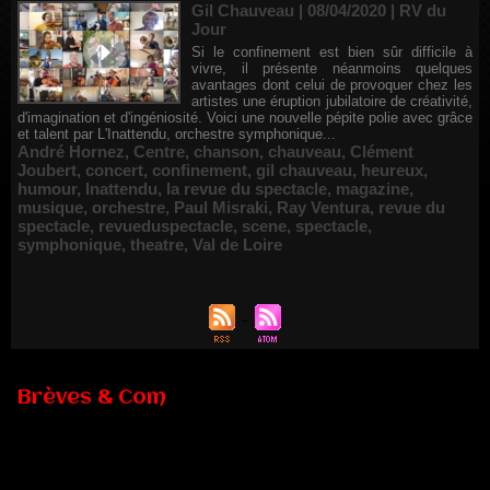
Gil Chauveau | 08/04/2020
|
RV du
Jour
Si le confinement est bien sûr difficile à
vivre, il présente néanmoins quelques
avantages dont celui de provoquer chez les
artistes une éruption jubilatoire de créativité,
d'imagination et d'ingéniosité. Voici une nouvelle pépite polie avec grâce
et talent par L'Inattendu, orchestre symphonique...
André Hornez
,
Centre
,
chanson
,
chauveau
,
Clément
Joubert
,
concert
,
confinement
,
gil chauveau
,
heureux
,
humour
,
Inattendu
,
la revue du spectacle
,
magazine
,
musique
,
orchestre
,
Paul Misraki
,
Ray Ventura
,
revue du
spectacle
,
revueduspectacle
,
scene
,
spectacle
,
symphonique
,
theatre
,
Val de Loire
Brèves & Com
Renouvellement de Rachid Ouramdane à la tête de Chaillot-
Théâtre national de la danse