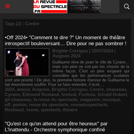
Tags (2) : Centre
•Off 2024• "Comment te dire ?" Un moment de théâtre
introspectif bouleversant… Dire pour ne pas sombrer !
Brigitte Corrigou | 10/07/2024
|
Avignon 2024
Guillaume rêve de jouer le rôle de Cyrano…
mais son père ne voit pas les choses de la
même façon. C'est un père exigeant qui
considère que les performances scolaires
sont une priorité ! De plus, la première histoire d'amour de Guillaume le
fait énormément souffrir. Pour se faire entendre, il écrit,...
2024
,
amour
,
Avignon
,
Brigitte Corrigou
,
Centre
,
chauveau
,
Cyrano
,
Edmond Rostand
,
festival
,
Fuchsia
,
Gérald Hubert
,
gil chauveau
,
la revue du spectacle
,
magazine
,
musique
,
off
,
poésie
,
revue du spectacle
,
revueduspectacle
,
Rimbaud
,
scene
,
spectacle
,
theatre
"Qu'est ce qu'on attend pour être heureux" par
L'Inattendu - Orchestre symphonique confiné