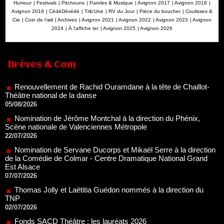
Humour
|
Festivals
|
Pitchouns
|
Paroles & Musique
|
Avignon 2017
|
Avignon 2018
|
Avignon 2019
|
CédéDévédé
|
Trib'Une
|
RV du Jour
|
Pièce du boucher
|
Coulisses &
Cie
|
Coin de l’œil
|
Archives
|
Avignon 2021
|
Avignon 2022
|
Avignon 2023
|
Avignon
2024
|
À l'affiche ter
|
Avignon 2025
|
Avignon 2026
Renouvellement de Rachid Ouramdane à la tête de Chaillot-
Brèves & Com
Théâtre national de la danse
05/08/2026
Nomination de Jérôme Montchal à la direction du Phénix,
Scène nationale de Valenciennes Métropole
22/07/2026
Nomination de Servane Ducorps et Mikaël Serre à la direction
de la Comédie de Colmar - Centre Dramatique National Grand
Est Alsace
07/07/2026
Thomas Jolly et Laëtitia Guédon nommés à la direction du
TNP
02/07/2026
Fonds SACD Théâtre : les lauréats 2026
23/06/2026
Dispositif ARTCENA Écrire pour le cirque, les lauréats 2026 !