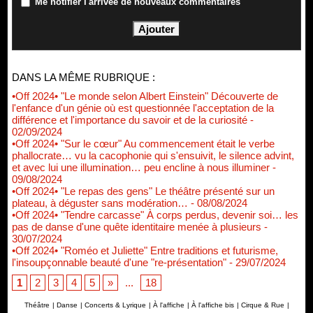
Me notifier l'arrivée de nouveaux commentaires
DANS LA MÊME RUBRIQUE :
•Off 2024• "Le monde selon Albert Einstein" Découverte de
l'enfance d'un génie où est questionnée l'acceptation de la
différence et l'importance du savoir et de la curiosité
-
02/09/2024
•Off 2024• "Sur le cœur" Au commencement était le verbe
phallocrate… vu la cacophonie qui s'ensuivit, le silence advint,
et avec lui une illumination… peu encline à nous illuminer
-
09/08/2024
•Off 2024• "Le repas des gens" Le théâtre présenté sur un
plateau, à déguster sans modération…
- 08/08/2024
•Off 2024• "Tendre carcasse" À corps perdus, devenir soi… les
pas de danse d'une quête identitaire menée à plusieurs
-
30/07/2024
•Off 2024• "Roméo et Juliette" Entre traditions et futurisme,
l'insoupçonnable beauté d'une "re-présentation"
- 29/07/2024
1
2
3
4
5
»
...
18
Théâtre
|
Danse
|
Concerts & Lyrique
|
À l'affiche
|
À l'affiche bis
|
Cirque & Rue
|