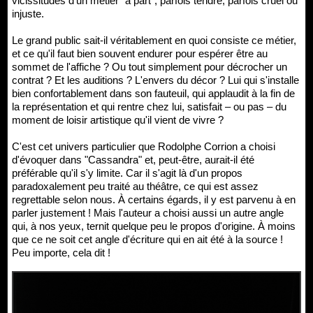
vicissitudes d'un métier "à part", parfois tendre, parfois cruel ou
injuste.
Le grand public sait-il véritablement en quoi consiste ce métier,
et ce qu'il faut bien souvent endurer pour espérer être au
sommet de l'affiche ? Ou tout simplement pour décrocher un
contrat ? Et les auditions ? L'envers du décor ? Lui qui s'installe
bien confortablement dans son fauteuil, qui applaudit à la fin de
la représentation et qui rentre chez lui, satisfait – ou pas – du
moment de loisir artistique qu'il vient de vivre ?
C'est cet univers particulier que Rodolphe Corrion a choisi
d'évoquer dans "Cassandra" et, peut-être, aurait-il été
préférable qu'il s'y limite. Car il s'agit là d'un propos
paradoxalement peu traité au théâtre, ce qui est assez
regrettable selon nous. À certains égards, il y est parvenu à en
parler justement ! Mais l'auteur a choisi aussi un autre angle
qui, à nos yeux, ternit quelque peu le propos d'origine. À moins
que ce ne soit cet angle d'écriture qui en ait été à la source !
Peu importe, cela dit !