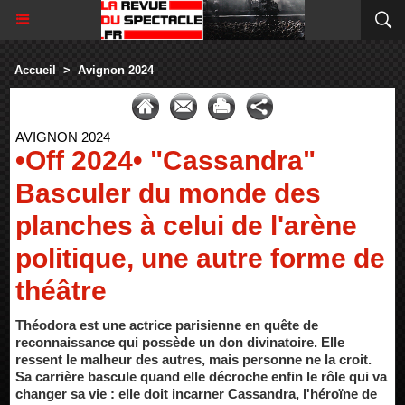
Accueil
>
Avignon 2024
AVIGNON 2024
•Off 2024• "Cassandra"
Basculer du monde des
planches à celui de l'arène
politique, une autre forme de
théâtre
Théodora est une actrice parisienne en quête de
reconnaissance qui possède un don divinatoire. Elle
ressent le malheur des autres, mais personne ne la croit.
Sa carrière bascule quand elle décroche enfin le rôle qui va
changer sa vie : elle doit incarner Cassandra, l'héroïne de