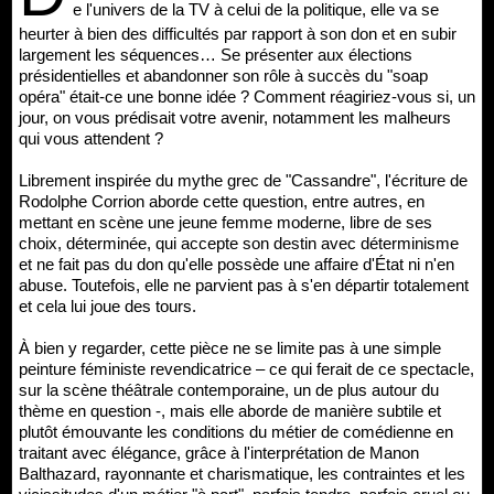
e l'univers de la TV à celui de la politique, elle va se
heurter à bien des difficultés par rapport à son don et en subir
largement les séquences… Se présenter aux élections
présidentielles et abandonner son rôle à succès du "soap
opéra" était-ce une bonne idée ? Comment réagiriez-vous si, un
jour, on vous prédisait votre avenir, notamment les malheurs
qui vous attendent ?
Librement inspirée du mythe grec de "Cassandre", l'écriture de
Rodolphe Corrion aborde cette question, entre autres, en
mettant en scène une jeune femme moderne, libre de ses
choix, déterminée, qui accepte son destin avec déterminisme
et ne fait pas du don qu'elle possède une affaire d'État ni n'en
abuse. Toutefois, elle ne parvient pas à s'en départir totalement
et cela lui joue des tours.
À bien y regarder, cette pièce ne se limite pas à une simple
peinture féministe revendicatrice – ce qui ferait de ce spectacle,
sur la scène théâtrale contemporaine, un de plus autour du
thème en question -, mais elle aborde de manière subtile et
plutôt émouvante les conditions du métier de comédienne en
traitant avec élégance, grâce à l'interprétation de Manon
Balthazard, rayonnante et charismatique, les contraintes et les