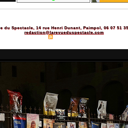
e du Spectacle, 14 rue Henri Dunant, Paimpol, 06 07 51 3
redaction@larevueduspectacle.com
Plan du site
|
Syndication
|
Powered by WM