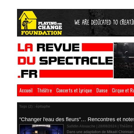
Accueil
Théâtre
Concerts et Lyrique
Danse
Cirque et R
Tags (2) : épitaphe
"Changer l'eau des fleurs"… Rencontres et note
Safidin Alouache | 28/08/2024
|
Théâtre
Dans une adaptation de Mikaël Chirinian et