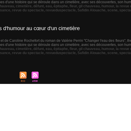
 d'une histoire qui se déroule dans un cimetière, avec ses découvertes, son humou
hauveau
,
cimetière
,
défunt
,
eau
,
épitaphe
,
fleur
,
gil chauveau
,
humour
,
la revue
ssance
,
revue du spectacle
,
revueduspectacle
,
Safidin Alouache
,
scene
,
specta
s d'humour au cœur d'un cimetière
 de Caroline Rochefort du roman de Valérie Perrin "Changer l'eau des fleurs", théâtr
 d'une histoire qui se déroule dans un cimetière, avec ses découvertes, son humou
hauveau
,
cimetière
,
défunt
,
eau
,
épitaphe
,
fleur
,
gil chauveau
,
humour
,
la revue
ssance
,
revue du spectacle
,
revueduspectacle
,
Safidin Alouache
,
scene
,
specta