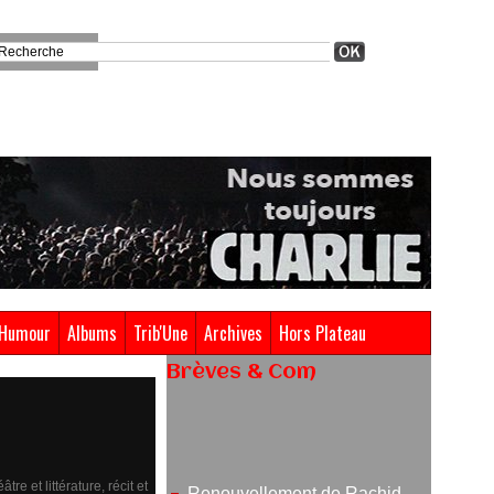
Humour
Albums
Trib'Une
Archives
Hors Plateau
Brèves & Com
Renouvellement de Rachid
Ouramdane à la tête de Chaillot-
Théâtre national de la danse
e et littérature, récit et