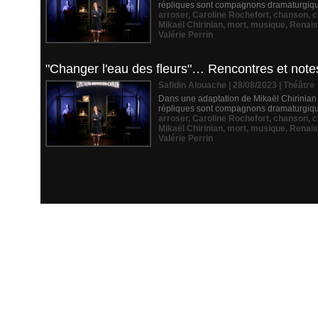
répliques sont compagnons dramaturgiques
arroser
,
Caroline Rochefort
,
chanson
,
c
Mikaël Chirinian
,
mort
,
musique
,
Renai
Valérie Perrin
"Changer l'eau des fleurs"… Rencontres et note
Safidin Alouache | 28/08/2023
|
Théâtre
Dans une adaptation de Mikaël Chirinian et
répliques sont compagnons dramaturgiques
arroser
,
Caroline Rochefort
,
chanson
,
c
Mikaël Chirinian
,
mort
,
musique
,
Renai
Valérie Perrin