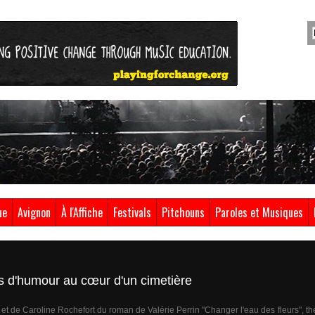
ue
Avignon
À l'Affiche
Festivals
Pitchouns
Paroles et Musiques
s d'humour au cœur d'un cimetière
 de Caroline Rochefort du roman de Valérie Perrin "Changer l'eau des fleurs", théâtr