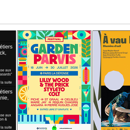
étiers
ck,
sse aux
Hasards"
 la suite
étiers
nie,
sse aux
ion &
 la suite