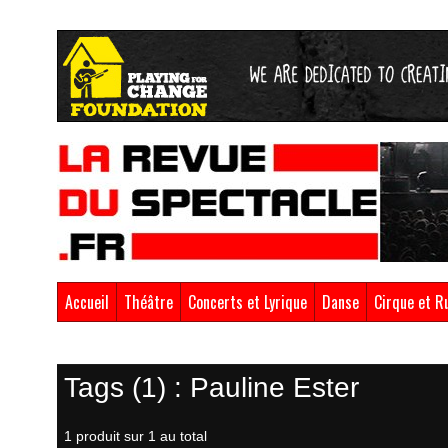
Accueil
Théâtre
Concerts et Lyrique
Danse
Cirque et R
Retour à la boutique
Tags (1) : Pauline Ester
1 produit sur 1 au total