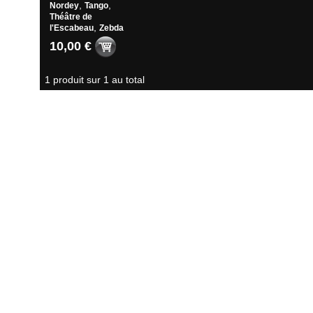
,
,
Nordey
Tango
Théâtre de
,
l'Escabeau
Zebda
10,00 €
1 produit sur 1 au total
Suivi de commande
|
Conditions générales de ventes
|
Votre panier
|
Nous conta