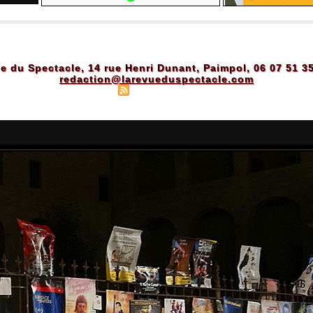
e du Spectacle, 14 rue Henri Dunant, Paimpol, 06 07 51 3
redaction@larevueduspectacle.com
Plan du site
|
Syndication
|
Powered by WM