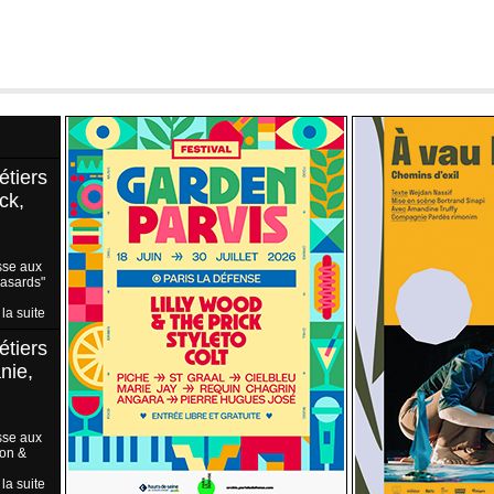
étiers
ck,
sse aux
Hasards"
 la suite
étiers
nie,
sse aux
ion &
 la suite