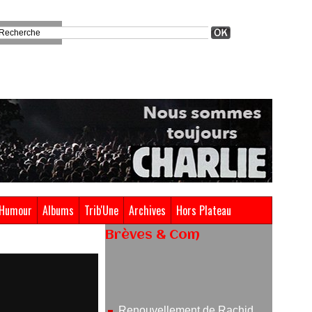
Humour
Albums
Trib'Une
Archives
Hors Plateau
Brèves & Com
Renouvellement de Rachid
Ouramdane à la tête de Chaillot-
Théâtre national de la danse
05/08/2026