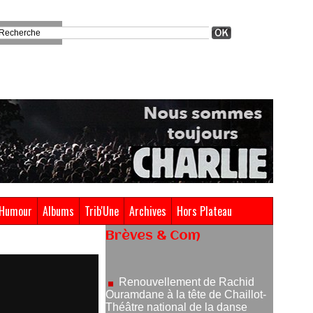
Humour
Albums
Trib'Une
Archives
Hors Plateau
Brèves & Com
Renouvellement de Rachid
Ouramdane à la tête de Chaillot-
Théâtre national de la danse
05/08/2026
Nomination de Jérôme
Montchal à la direction du Phénix,