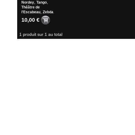
,
,
Nordey
Tango
Théâtre de
,
l'Escabeau
Zebda
10,00 €
1 produit sur 1 au total
Suivi de commande
|
Conditions générales de ventes
|
Votre panier
|
Nous conta