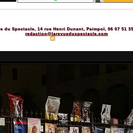
e du Spectacle, 14 rue Henri Dunant, Paimpol, 06 07 51 3
redaction@larevueduspectacle.com
Plan du site
|
Syndication
|
Powered by WM