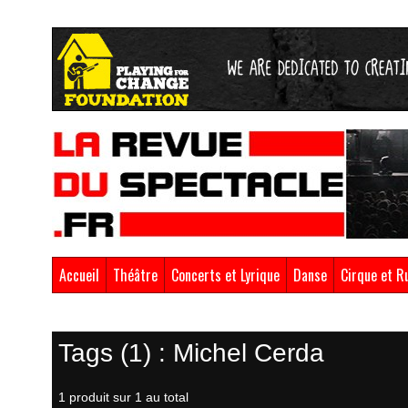
Accueil
Théâtre
Concerts et Lyrique
Danse
Cirque et R
Retour à la boutique
Tags (1) : Michel Cerda
1 produit sur 1 au total