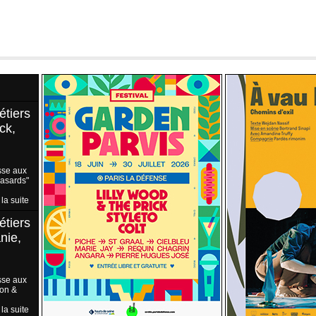
étiers
ck,
sse aux
Hasards"
 la suite
étiers
nie,
sse aux
ion &
 la suite