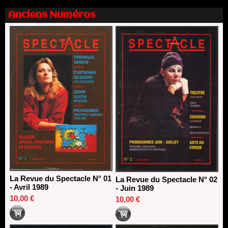
13/06/2026
Anciens Numéros
Nomination de Nathalie Garraud et Olivier Saccomano à la
direction du Théâtre de Gennevilliers - CDN
13/06/2026
Dispositif SACD Auteurs d'espaces : les lauréats 2026
18/03/2026
La Revue du Spectacle N° 01
La Revue du Spectacle N° 02
- Avril 1989
- Juin 1989
10,00 €
10,00 €