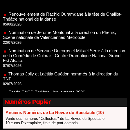
Renouvellement de Rachid Ouramdane à la tête de Chaillot-
Théâtre national de la danse
05/08/2026
Nomination de Jérôme Montchal à la direction du Phénix,
Scène nationale de Valenciennes Métropole
22/07/2026
Nomination de Servane Ducorps et Mikaël Serre à la direction
de la Comédie de Colmar - Centre Dramatique National Grand
Est Alsace
07/07/2026
Thomas Jolly et Laëtitia Guédon nommés à la direction du
TNP
02/07/2026
Fonds SACD Théâtre : les lauréats 2026
23/06/2026
Dispositif ARTCENA Écrire pour le cirque, les lauréats 2026 !
20/06/2026
Numéros Papier
Le palmarès des prix SACD 2026
Anciens Numéros de La Revue du Spectacle (10)
18/06/2026
Vente des numéros "Collectors" de La Revue du Spectacle.
Les 10 lauréats du Fonds Grandes Formes Théâtre 2026
10 euros l'exemplaire, frais de port compris.
SACD