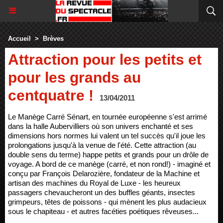
Accueil
>
Brèves
Attraction pour les petits et
pour les grands au
centquatre !
13/04/2011
Le Manège Carré Sénart, en tournée européenne s'est arrimé
dans la halle Aubervilliers où son univers enchanté et ses
dimensions hors normes lui valent un tel succès qu'il joue les
prolongations jusqu'à la venue de l'été. Cette attraction (au
double sens du terme) happe petits et grands pour un drôle de
voyage. A bord de ce manège (carré, et non rond!) - imaginé et
conçu par François Delarozière, fondateur de la Machine et
artisan des machines du Royal de Luxe - les heureux
passagers chevaucheront un des buffles géants, insectes
grimpeurs, têtes de poissons - qui mènent les plus audacieux
sous le chapiteau - et autres facéties poétiques rêveuses...