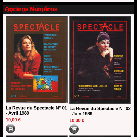
direction du Théâtre de Gennevilliers - CDN
13/06/2026
Anciens Numéros
Dispositif SACD Auteurs d'espaces : les lauréats 2026
18/03/2026
La Revue du Spectacle N° 01
La Revue du Spectacle N° 02
- Avril 1989
- Juin 1989
10,00 €
10,00 €