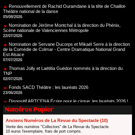
05/08/2026
Nomination de Jérôme Montchal à la direction du Phénix,
Scène nationale de Valenciennes Métropole
22/07/2026
Nomination de Servane Ducorps et Mikaël Serre à la direction
de la Comédie de Colmar - Centre Dramatique National Grand
Est Alsace
07/07/2026
Thomas Jolly et Laëtitia Guédon nommés à la direction du
TNP
02/07/2026
Fonds SACD Théâtre : les lauréats 2026
23/06/2026
Dispositif ARTCENA Écrire pour le cirque, les lauréats 2026 !
20/06/2026
Le palmarès des prix SACD 2026
18/06/2026
Numéros Papier
Les 10 lauréats du Fonds Grandes Formes Théâtre 2026
SACD
Anciens Numéros de La Revue du Spectacle (10)
13/06/2026
Vente des numéros "Collectors" de La Revue du Spectacle.
10 euros l'exemplaire, frais de port compris.
Nomination de Nathalie Garraud et Olivier Saccomano à la