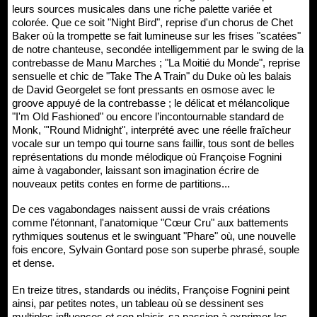
leurs sources musicales dans une riche palette variée et
colorée. Que ce soit "Night Bird", reprise d'un chorus de Chet
Baker où la trompette se fait lumineuse sur les frises "scatées"
de notre chanteuse, secondée intelligemment par le swing de la
contrebasse de Manu Marches ; "La Moitié du Monde", reprise
sensuelle et chic de "Take The A Train" du Duke où les balais
de David Georgelet se font pressants en osmose avec le
groove appuyé de la contrebasse ; le délicat et mélancolique
"I'm Old Fashioned" ou encore l’incontournable standard de
Monk, "'Round Midnight", interprété avec une réelle fraîcheur
vocale sur un tempo qui tourne sans faillir, tous sont de belles
représentations du monde mélodique où Françoise Fognini
aime à vagabonder, laissant son imagination écrire de
nouveaux petits contes en forme de partitions...
De ces vagabondages naissent aussi de vrais créations
comme l'étonnant, l'anatomique "Cœur Cru" aux battements
rythmiques soutenus et le swinguant "Phare" où, une nouvelle
fois encore, Sylvain Gontard pose son superbe phrasé, souple
et dense.
En treize titres, standards ou inédits, Françoise Fognini peint
ainsi, par petites notes, un tableau où se dessinent ses
multiples influences et son plaisir, sa passion à exprimer les