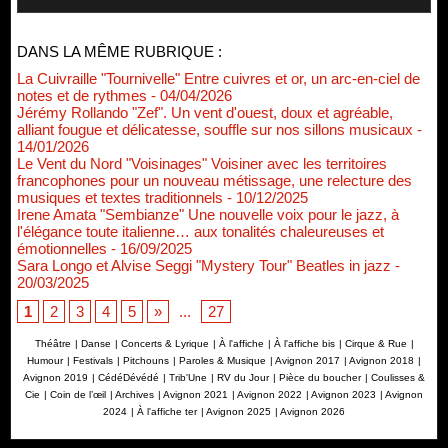
DANS LA MÊME RUBRIQUE :
La Cuivraille "Tournivelle" Entre cuivres et or, un arc-en-ciel de
notes et de rythmes
- 04/04/2026
Jérémy Rollando "Zef". Un vent d'ouest, doux et agréable,
alliant fougue et délicatesse, souffle sur nos sillons musicaux
-
14/01/2026
Le Vent du Nord "Voisinages" Voisiner avec les territoires
francophones pour un nouveau métissage, une relecture des
musiques et textes traditionnels
- 10/12/2025
Irene Amata "Sembianze" Une nouvelle voix pour le jazz, à
l'élégance toute italienne… aux tonalités chaleureuses et
émotionnelles
- 16/09/2025
Sara Longo et Alvise Seggi "Mystery Tour" Beatles in jazz
-
20/03/2025
1
2
3
4
5
»
...
27
Théâtre
|
Danse
|
Concerts & Lyrique
|
À l'affiche
|
À l'affiche bis
|
Cirque & Rue
|
Humour
|
Festivals
|
Pitchouns
|
Paroles & Musique
|
Avignon 2017
|
Avignon 2018
|
Avignon 2019
|
CédéDévédé
|
Trib'Une
|
RV du Jour
|
Pièce du boucher
|
Coulisses &
Cie
|
Coin de l’œil
|
Archives
|
Avignon 2021
|
Avignon 2022
|
Avignon 2023
|
Avignon
2024
|
À l'affiche ter
|
Avignon 2025
|
Avignon 2026