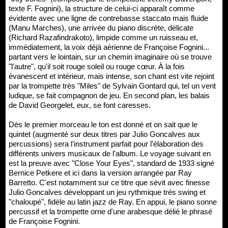
texte F. Fognini), la structure de celui-ci apparaît comme
évidente avec une ligne de contrebasse staccato mais fluide
(Manu Marches), une arrivée du piano discrète, délicate
(Richard Razafindrakoto), limpide comme un ruisseau et,
immédiatement, la voix déjà aérienne de Françoise Fognini...
partant vers le lointain, sur un chemin imaginaire où se trouve
"l'autre", qu'il soit rouge soleil ou rouge cœur. À la fois
évanescent et intérieur, mais intense, son chant est vite rejoint
par la trompette très "Miles" de Sylvain Gontard qui, tel un vent
ludique, se fait compagnon de jeu. En second plan, les balais
de David Georgelet, eux, se font caresses.
Dès le premier morceau le ton est donné et on sait que le
quintet (augmenté sur deux titres par Julio Goncalves aux
percussions) sera l'instrument parfait pour l'élaboration des
différents univers musicaux de l'album. Le voyage suivant en
est la preuve avec "Close Your Eyes", standard de 1933 signé
Bernice Petkere et ici dans la version arrangée par Ray
Barretto. C'est notamment sur ce titre que sévit avec finesse
Julio Goncalves développant un jeu rythmique très swing et
"chaloupé", fidèle au latin jazz de Ray. En appui, le piano sonne
percussif et la trompette orne d'une arabesque délié le phrasé
de Françoise Fognini.