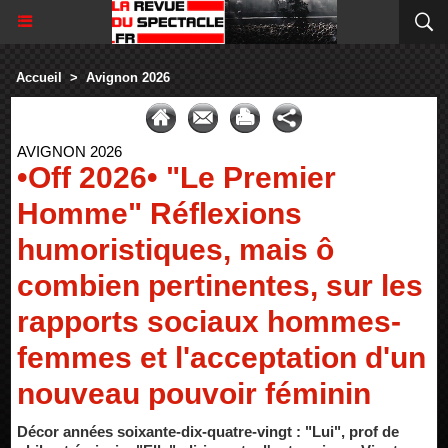
Accueil
>
Avignon 2026
AVIGNON 2026
•Off 2026• "Le Premier
Homme" Réflexions
humoristiques, mais ô
combien pertinentes, sur les
rapports sociaux hommes-
femmes et l'acceptation d'un
nouveau pouvoir féminin
Décor années soixante-dix-quatre-vingt : "Lui", prof de