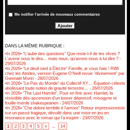
Me notifier l'arrivée de nouveaux commentaires
DANS LA MÊME RUBRIQUE :
•In 2026• "L'aube des questions" Que reste-t-il de tes rêves ?
L'avenir nous le dira… mais nous, qu'avons-nous à lui dire ?
-
29/07/2026
•In 2026• "Le deuil sied à Électre" Famille, je vous hais ! Rififi
chez les Atrides, version Eugene O'Neill revue "divinement" par
Gwenaël Morin
- 28/07/2026
•In 2026• "Le Pas du Monde" du Collectif XY… Équation céleste
abolissant toute notion de gravité terrestre…
- 26/07/2026
•In 2026• "The Last Hamlet", Pour en finir avec Hamlet, la
résistible dés-ascension d'un looser dépressif, misogyne et
fouille-merde shakespearien
- 24/07/2026
•In 2026• "Che dolore terribile è l'amore" Retour impressionniste
sur un passé tragique, dévoilé dans une mise en jeu en
résonance avec le roman qui l'a inspiré
- 23/07/2026
1
2
3
4
5
»
...
14