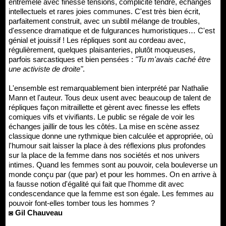
entremêle avec finesse tensions, complicité tendre, échanges
intellectuels et rares joies communes. C'est très bien écrit,
parfaitement construit, avec un subtil mélange de troubles,
d'essence dramatique et de fulgurances humoristiques… C'est
génial et jouissif ! Les répliques sont au cordeau avec,
régulièrement, quelques plaisanteries, plutôt moqueuses,
parfois sarcastiques et bien pensées :
"Tu m'avais caché être
une activiste de droite"
.
L'ensemble est remarquablement bien interprété par Nathalie
Mann et l'auteur. Tous deux usent avec beaucoup de talent de
répliques façon mitraillette et gèrent avec finesse les effets
comiques vifs et vivifiants. Le public se régale de voir les
échanges jaillir de tous les côtés. La mise en scène assez
classique donne une rythmique bien calculée et appropriée, où
l'humour sait laisser la place à des réflexions plus profondes
sur la place de la femme dans nos sociétés et nos univers
intimes. Quand les femmes sont au pouvoir, cela bouleverse un
monde conçu par (que par) et pour les hommes. On en arrive à
la fausse notion d'égalité qui fait que l'homme dit avec
condescendance que la femme est son égale. Les femmes au
pouvoir font-elles tomber tous les hommes ?
◙ Gil Chauveau