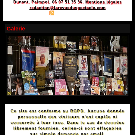
Dunant, Paimpol, 06 07 51 35 36.
Mentions légales
redaction@larevueduspectacle.com
|
|
Plan du site
Syndication
Powered by WM
Galerie
Avignon Festival 2024 - rue
des Lices © Gil Chauveau.
Ce site est conforme au RGPD. Aucune donnée
personnelle des visiteurs n'est captée ni
conservée à leur insu. Dans le cas de données
librement fournies, celles-ci sont effaçables
sur simple demande par email.