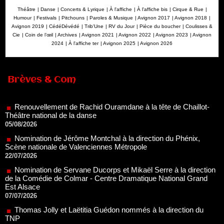
Théâtre
|
Danse
|
Concerts & Lyrique
|
À l'affiche
|
À l'affiche bis
|
Cirque & Rue
|
Humour
|
Festivals
|
Pitchouns
|
Paroles & Musique
|
Avignon 2017
|
Avignon 2018
|
Avignon 2019
|
CédéDévédé
|
Trib'Une
|
RV du Jour
|
Pièce du boucher
|
Coulisses &
Cie
|
Coin de l’œil
|
Archives
|
Avignon 2021
|
Avignon 2022
|
Avignon 2023
|
Avignon
2024
|
À l'affiche ter
|
Avignon 2025
|
Avignon 2026
Renouvellement de Rachid Ouramdane à la tête de Chaillot-
Brèves & Com
Théâtre national de la danse
05/08/2026
Nomination de Jérôme Montchal à la direction du Phénix,
Scène nationale de Valenciennes Métropole
22/07/2026
Nomination de Servane Ducorps et Mikaël Serre à la direction
de la Comédie de Colmar - Centre Dramatique National Grand
Est Alsace
07/07/2026
Thomas Jolly et Laëtitia Guédon nommés à la direction du
TNP
02/07/2026
Fonds SACD Théâtre : les lauréats 2026
23/06/2026