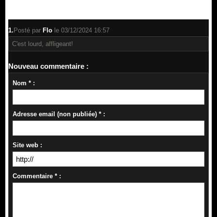
1.
Posté par
Flo
le 03/12/2024 16:57
C'est lourd, affligeant!
Nouveau commentaire :
Nom * :
Adresse email (non publiée) * :
Site web :
Commentaire * :