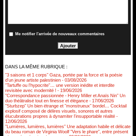
Me notifier l'arrivée de nouveaux commentaires
DANS LA MÊME RUBRIQUE :
"3 saisons et 1 corps" Gaza, portée par la force et la poésie
d'un jeune artiste palestinien
- 03/08/2026
"Tartuffe ou l'hypocrite"… une version inédite et interdite
revisitée avec modernité !
- 19/06/2026
"Correspondance passionnée - Henry Miller et Anaïs Nin" Un
duo théâtralisé tout en finesse et élégance
- 17/06/2026
"Sturbzep" Un bien étrange et "monstrueux" bordel… Cocktail
explosif composé de délires visuels, sonores et autres
élucubrations propres à dynamiter l'insupportable réalité
-
12/06/2026
"Lumières, lumières, lumières" Une adaptation habile et délicate
du beau roman de Virginia Woolf "Vers le phare", entre présent