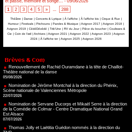
et passé, mémoire et songe…
- 09/06/2026
1
2
3
4
5
»
...
288
Théâtre
|
Danse
|
Concerts & Lyrique
|
À l'affiche
|
À l'affiche bis
|
Cirque & Rue
|
Humour
|
Festivals
|
Pitchouns
|
Paroles & Musique
|
Avignon 2017
|
Avignon 2018
|
Avignon 2019
|
CédéDévédé
|
Trib'Une
|
RV du Jour
|
Pièce du boucher
|
Coulisses &
Cie
|
Coin de l’œil
|
Archives
|
Avignon 2021
|
Avignon 2022
|
Avignon 2023
|
Avignon
2024
|
À l'affiche ter
|
Avignon 2025
|
Avignon 2026
Renouvellement de Rachid Ouramdane à la tête de Chaillot-
Théâtre national de la danse
05/08/2026
Brèves & Com
Nomination de Jérôme Montchal à la direction du Phénix,
Scène nationale de Valenciennes Métropole
22/07/2026
Nomination de Servane Ducorps et Mikaël Serre à la direction
de la Comédie de Colmar - Centre Dramatique National Grand
Est Alsace
07/07/2026
Thomas Jolly et Laëtitia Guédon nommés à la direction du
TNP
02/07/2026
Fonds SACD Théâtre : les lauréats 2026
23/06/2026