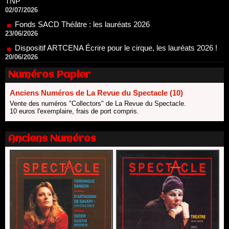
Dispositif ARTCENA Écrire pour le cirque, les lauréats 2026 !
20/06/2026
Le palmarès des prix SACD 2026
18/06/2026
Les 10 lauréats du Fonds Grandes Formes Théâtre 2026
SACD
Numéros Papier
13/06/2026
Nomination de Nathalie Garraud et Olivier Saccomano à la
Anciens Numéros de La Revue du Spectacle (10)
direction du Théâtre de Gennevilliers - CDN
Vente des numéros "Collectors" de La Revue du Spectacle.
13/06/2026
10 euros l'exemplaire, frais de port compris.
Dispositif SACD Auteurs d'espaces : les lauréats 2026
18/03/2026
Anciens Numéros