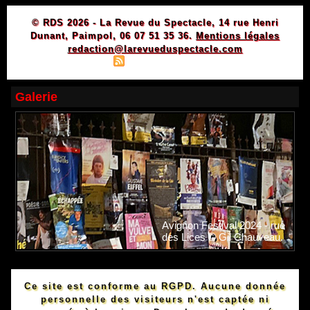
© RDS 2026 - La Revue du Spectacle, 14 rue Henri
Dunant, Paimpol, 06 07 51 35 36.
Mentions légales
redaction@larevueduspectacle.com
|
|
Plan du site
Syndication
Powered by WM
Galerie
Avignon Festival 2024 - rue
des Lices © Gil Chauveau.
Ce site est conforme au RGPD. Aucune donnée
personnelle des visiteurs n'est captée ni