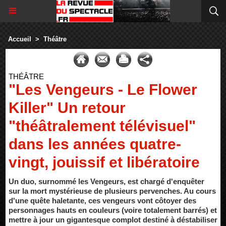
Accueil
>
Théâtre
THÉÂTRE
"Les Vengeurs - Le Flower
Killer" Un retour
"théâtralement télévisuel"
dans les années quatre-
vingt, jouissif et libératoire
Un duo, surnommé les Vengeurs, est chargé d'enquêter
sur la mort mystérieuse de plusieurs pervenches. Au cours
d'une quête haletante, ces vengeurs vont côtoyer des
personnages hauts en couleurs (voire totalement barrés) et
mettre à jour un gigantesque complot destiné à déstabiliser