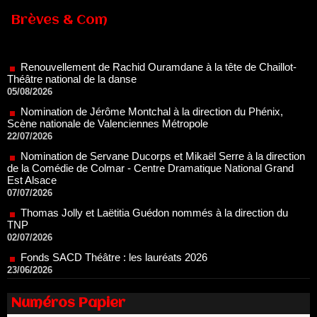
Brèves & Com
Renouvellement de Rachid Ouramdane à la tête de Chaillot-
Théâtre national de la danse
05/08/2026
Nomination de Jérôme Montchal à la direction du Phénix,
Scène nationale de Valenciennes Métropole
22/07/2026
Nomination de Servane Ducorps et Mikaël Serre à la direction
de la Comédie de Colmar - Centre Dramatique National Grand
Est Alsace
07/07/2026
Thomas Jolly et Laëtitia Guédon nommés à la direction du
TNP
02/07/2026
Fonds SACD Théâtre : les lauréats 2026
23/06/2026
Dispositif ARTCENA Écrire pour le cirque, les lauréats 2026 !
20/06/2026
Le palmarès des prix SACD 2026
18/06/2026
Numéros Papier
Les 10 lauréats du Fonds Grandes Formes Théâtre 2026