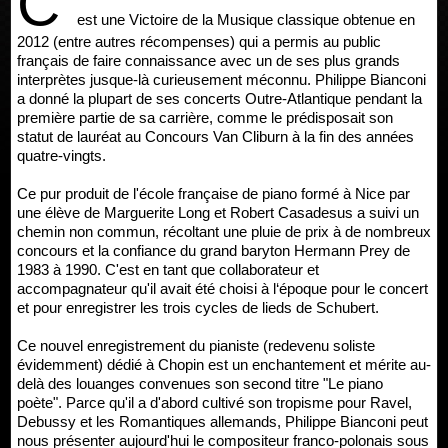
C'
est une Victoire de la Musique classique obtenue en
2012 (entre autres récompenses) qui a permis au public
français de faire connaissance avec un de ses plus grands
interprètes jusque-là curieusement méconnu. Philippe Bianconi
a donné la plupart de ses concerts Outre-Atlantique pendant la
première partie de sa carrière, comme le prédisposait son
statut de lauréat au Concours Van Cliburn à la fin des années
quatre-vingts.
Ce pur produit de l'école française de piano formé à Nice par
une élève de Marguerite Long et Robert Casadesus a suivi un
chemin non commun, récoltant une pluie de prix à de nombreux
concours et la confiance du grand baryton Hermann Prey de
1983 à 1990. C'est en tant que collaborateur et
accompagnateur qu'il avait été choisi à l‘époque pour le concert
et pour enregistrer les trois cycles de lieds de Schubert.
Ce nouvel enregistrement du pianiste (redevenu soliste
évidemment) dédié à Chopin est un enchantement et mérite au-
delà des louanges convenues son second titre "Le piano
poète". Parce qu'il a d'abord cultivé son tropisme pour Ravel,
Debussy et les Romantiques allemands, Philippe Bianconi peut
nous présenter aujourd'hui le compositeur franco-polonais sous