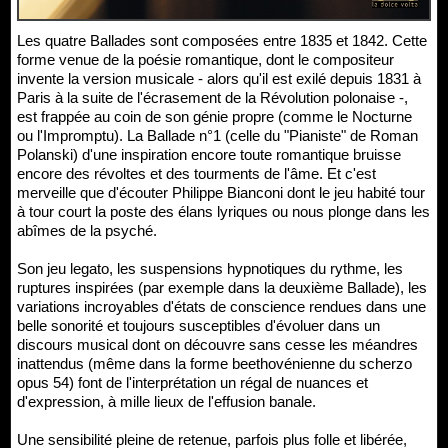
Les quatre Ballades sont composées entre 1835 et 1842. Cette
forme venue de la poésie romantique, dont le compositeur
invente la version musicale - alors qu'il est exilé depuis 1831 à
Paris à la suite de l'écrasement de la Révolution polonaise -,
est frappée au coin de son génie propre (comme le Nocturne
ou l'Impromptu). La Ballade n°1 (celle du "Pianiste" de Roman
Polanski) d'une inspiration encore toute romantique bruisse
encore des révoltes et des tourments de l'âme. Et c'est
merveille que d'écouter Philippe Bianconi dont le jeu habité tour
à tour court la poste des élans lyriques ou nous plonge dans les
abîmes de la psyché.
Son jeu legato, les suspensions hypnotiques du rythme, les
ruptures inspirées (par exemple dans la deuxième Ballade), les
variations incroyables d'états de conscience rendues dans une
belle sonorité et toujours susceptibles d'évoluer dans un
discours musical dont on découvre sans cesse les méandres
inattendus (même dans la forme beethovénienne du scherzo
opus 54) font de l'interprétation un régal de nuances et
d'expression, à mille lieux de l'effusion banale.
Une sensibilité pleine de retenue, parfois plus folle et libérée,