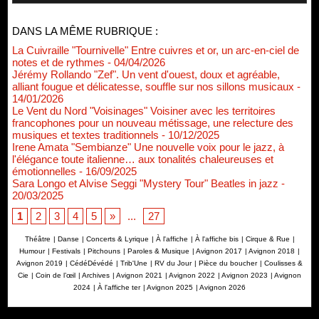
DANS LA MÊME RUBRIQUE :
La Cuivraille "Tournivelle" Entre cuivres et or, un arc-en-ciel de
notes et de rythmes
- 04/04/2026
Jérémy Rollando "Zef". Un vent d'ouest, doux et agréable,
alliant fougue et délicatesse, souffle sur nos sillons musicaux
-
14/01/2026
Le Vent du Nord "Voisinages" Voisiner avec les territoires
francophones pour un nouveau métissage, une relecture des
musiques et textes traditionnels
- 10/12/2025
Irene Amata "Sembianze" Une nouvelle voix pour le jazz, à
l'élégance toute italienne… aux tonalités chaleureuses et
émotionnelles
- 16/09/2025
Sara Longo et Alvise Seggi "Mystery Tour" Beatles in jazz
-
20/03/2025
1
2
3
4
5
»
...
27
Théâtre
|
Danse
|
Concerts & Lyrique
|
À l'affiche
|
À l'affiche bis
|
Cirque & Rue
|
Humour
|
Festivals
|
Pitchouns
|
Paroles & Musique
|
Avignon 2017
|
Avignon 2018
|
Avignon 2019
|
CédéDévédé
|
Trib'Une
|
RV du Jour
|
Pièce du boucher
|
Coulisses &
Cie
|
Coin de l’œil
|
Archives
|
Avignon 2021
|
Avignon 2022
|
Avignon 2023
|
Avignon
2024
|
À l'affiche ter
|
Avignon 2025
|
Avignon 2026