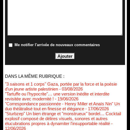
Me notifier l'arrivée de nouveaux commentaires
DANS LA MÊME RUBRIQUE :
"3 saisons et 1 corps" Gaza, portée par la force et la poésie
d'un jeune artiste palestinien
- 03/08/2026
"Tartuffe ou l'hypocrite"… une version inédite et interdite
revisitée avec modernité !
- 19/06/2026
"Correspondance passionnée - Henry Miller et Anaïs Nin" Un
duo théâtralisé tout en finesse et élégance
- 17/06/2026
"Sturbzep" Un bien étrange et "monstrueux" bordel… Cocktail
explosif composé de délires visuels, sonores et autres
élucubrations propres à dynamiter l'insupportable réalité
-
12/06/2026