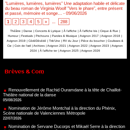
"Lumières, lumières, lumières" Une adaptation habile et délicate
du beau roman de Virginia Woolf "Vers le phare", entre présent
et passé, mémoire et songe…
- 09/06/2026
1
2
3
4
5
»
...
288
Théâtre
|
Danse
|
Concerts & Lyrique
|
À l'affiche
|
À l'affiche bis
|
Cirque & Rue
|
Humour
|
Festivals
|
Pitchouns
|
Paroles & Musique
|
Avignon 2017
|
Avignon 2018
|
Avignon 2019
|
CédéDévédé
|
Trib'Une
|
RV du Jour
|
Pièce du boucher
|
Coulisses &
Cie
|
Coin de l’œil
|
Archives
|
Avignon 2021
|
Avignon 2022
|
Avignon 2023
|
Avignon
2024
|
À l'affiche ter
|
Avignon 2025
|
Avignon 2026
Brèves & Com
Renouvellement de Rachid Ouramdane à la tête de Chaillot-
Théâtre national de la danse
05/08/2026
Nomination de Jérôme Montchal à la direction du Phénix,
Scène nationale de Valenciennes Métropole
22/07/2026
Nomination de Servane Ducorps et Mikaël Serre à la direction
de la Comédie de Colmar - Centre Dramatique National Grand
Est Alsace
07/07/2026