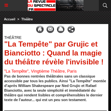
Accueil
>
Théâtre
THÉÂTRE
"La Tempête" par Grujic et
Bianciotto : Quand la magie
du théâtre révèle l'invisible !
"La Tempête", Vingtième Théâtre, Paris
Pas de bonnes rentrées théâtrales sans un classique
accessible par tous les publics. Ainsi "La Tempête" montée
d'après William Shakespeare par Ned Grujic et Rafael
Bianciotto, avec la seule simplicité et immédiateté du
théâtre qui rendent lisibles et compréhensibles le dernier
texte de l'auteur... qui est un peu son testament.