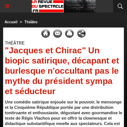
Accueil
>
Théâtre
THÉÂTRE
"Jacques et Chirac" Un
biopic satirique, décapant et
burlesque n'occultant pas le
mythe du président sympa
et séducteur
Une comédie satirique enjouée sur le pouvoir, le mensonge
et la Cinquième République portée par une distribution
tonitruante et enthousiaste, dégustant avec gourmandise le
texte de Régis Vlachos pour en offrir la clownesque et
didactique substantifique moelle aux spectateurs. Cela est