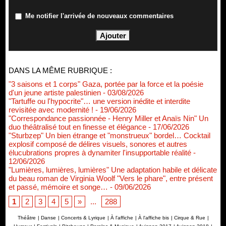
Me notifier l'arrivée de nouveaux commentaires
DANS LA MÊME RUBRIQUE :
"3 saisons et 1 corps" Gaza, portée par la force et la poésie
d'un jeune artiste palestinien
- 03/08/2026
"Tartuffe ou l'hypocrite"… une version inédite et interdite
revisitée avec modernité !
- 19/06/2026
"Correspondance passionnée - Henry Miller et Anaïs Nin" Un
duo théâtralisé tout en finesse et élégance
- 17/06/2026
"Sturbzep" Un bien étrange et "monstrueux" bordel… Cocktail
explosif composé de délires visuels, sonores et autres
élucubrations propres à dynamiter l'insupportable réalité
-
12/06/2026
"Lumières, lumières, lumières" Une adaptation habile et délicate
du beau roman de Virginia Woolf "Vers le phare", entre présent
et passé, mémoire et songe…
- 09/06/2026
1
2
3
4
5
»
...
288
Théâtre
|
Danse
|
Concerts & Lyrique
|
À l'affiche
|
À l'affiche bis
|
Cirque & Rue
|