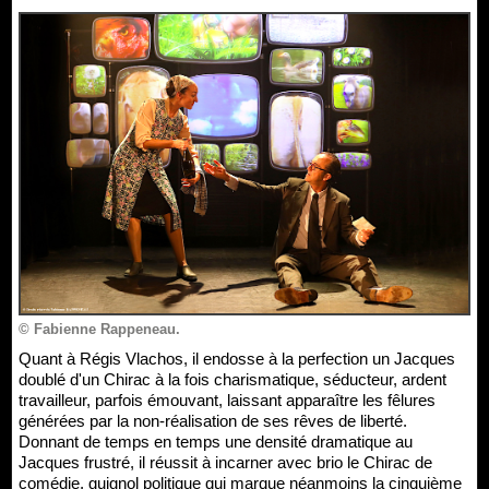
© Fabienne Rappeneau.
Quant à Régis Vlachos, il endosse à la perfection un Jacques
doublé d'un Chirac à la fois charismatique, séducteur, ardent
travailleur, parfois émouvant, laissant apparaître les fêlures
générées par la non-réalisation de ses rêves de liberté.
Donnant de temps en temps une densité dramatique au
Jacques frustré, il réussit à incarner avec brio le Chirac de
comédie, guignol politique qui marque néanmoins la cinquième