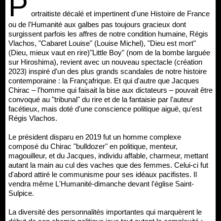
P
ortraitiste décalé et impertinent d'une Histoire de France
ou de l'Humanité aux galbes pas toujours gracieux dont
surgissent parfois les affres de notre condition humaine, Régis
Vlachos, "Cabaret Louise" (Louise Michel), "Dieu est mort"
(Dieu, mieux vaut en rire)"Little Boy" (nom de la bombe larguée
sur Hiroshima), revient avec un nouveau spectacle (création
2023) inspiré d'un des plus grands scandales de notre histoire
contemporaine : la Françafrique. Et qui d'autre que Jacques
Chirac – l'homme qui faisait la bise aux dictateurs – pouvait être
convoqué au "tribunal" du rire et de la fantaisie par l'auteur
facétieux, mais doté d'une conscience politique aiguë, qu'est
Régis Vlachos.
Le président disparu en 2019 fut un homme complexe
composé du Chirac "bulldozer" en politique, menteur,
magouilleur, et du Jacques, individu affable, charmeur, mettant
autant la main au cul des vaches que des femmes. Celui-ci fut
d'abord attiré le communisme pour ses idéaux pacifistes. Il
vendra même L'Humanité-dimanche devant l'église Saint-
Sulpice.
La diversité des personnalités importantes qui marquèrent le