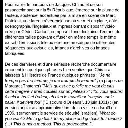
Pour narrer le parcours de Jacques Chirac et de son
passage/impact sur la 5ᵉ République, émerge sur la plume de
l'auteur, soutenue, accentuée par la mise en scène de Marc
Pistolesi, une farce irrévérencieuse où se met en place, côté
scénographie, l'ingénieux et impressionnant dispositif vidéo
créé par Cédric Cartaut, composé d'une douzaine d'écrans de
différentes tailles pouvant diffuser en même temps le même
extrait d'émissions télé ou être une mosaïque de différentes
séquences audiovisuelles, images d'archives ou images
fabriquées.
De ces dernières et d'une sérieuse recherche documentaire
émanent les quelques phrases bien senties que Chirac a
laissées à l'Histoire de France quelques phrases :
"Je ne
trompe pas ma femme, je me trompe de femme"
; (à propos de
Margaret Thatcher)
"Mais qu'est-ce qu'elle me veut de plus
cette mégère ? Mes couilles sur un plateau ?"
;
"Si vous ajoutez
à cela le bruit et l'odeur, eh bien le travailleur français sur le
palier, il devient fou"
("Discours d'Orléans", 19 juin 1991) ; (en
version anglaise approximative lors de sa visite en Israël en
1996, sermonnant le service de sécurité israélien)
"What do
you want ? Me to go back to my plane and go back to France ?
(…) This is not a method. This is provocation !"
.