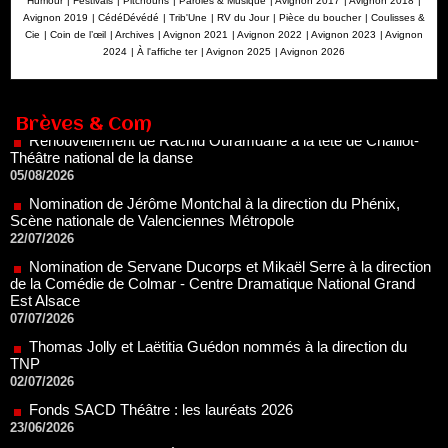
Humour
|
Festivals
|
Pitchouns
|
Paroles & Musique
|
Avignon 2017
|
Avignon 2018
|
Avignon 2019
|
CédéDévédé
|
Trib'Une
|
RV du Jour
|
Pièce du boucher
|
Coulisses &
Cie
|
Coin de l’œil
|
Archives
|
Avignon 2021
|
Avignon 2022
|
Avignon 2023
|
Avignon
2024
|
À l'affiche ter
|
Avignon 2025
|
Avignon 2026
Renouvellement de Rachid Ouramdane à la tête de Chaillot-
Théâtre national de la danse
05/08/2026
Brèves & Com
Nomination de Jérôme Montchal à la direction du Phénix,
Scène nationale de Valenciennes Métropole
22/07/2026
Nomination de Servane Ducorps et Mikaël Serre à la direction
de la Comédie de Colmar - Centre Dramatique National Grand
Est Alsace
07/07/2026
Thomas Jolly et Laëtitia Guédon nommés à la direction du
TNP
02/07/2026
Fonds SACD Théâtre : les lauréats 2026
23/06/2026
Dispositif ARTCENA Écrire pour le cirque, les lauréats 2026 !
20/06/2026
Le palmarès des prix SACD 2026
18/06/2026