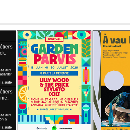
étiers
ck,
sse aux
Hasards"
 la suite
étiers
nie,
sse aux
ion &
 la suite