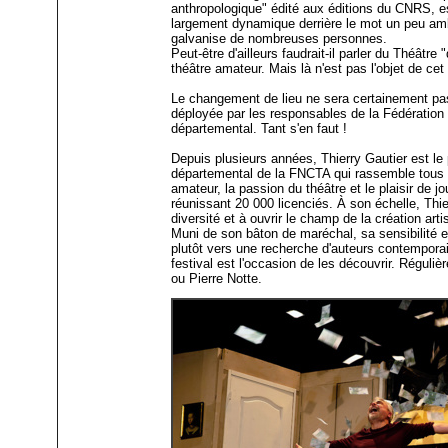
anthropologique" édité aux éditions du CNRS, es
largement dynamique derrière le mot un peu amb
galvanise de nombreuses personnes.
Peut-être d'ailleurs faudrait-il parler du Théâtr
théâtre amateur. Mais là n'est pas l'objet de cet
Le changement de lieu ne sera certainement pas 
déployée par les responsables de la Fédération
départemental. Tant s'en faut !
Depuis plusieurs années, Thierry Gautier est le
départemental de la FNCTA qui rassemble tous 
amateur, la passion du théâtre et le plaisir de j
réunissant 20 000 licenciés. À son échelle, Thie
diversité et à ouvrir le champ de la création art
Muni de son bâton de maréchal, sa sensibilité e
plutôt vers une recherche d'auteurs contemporai
festival est l'occasion de les découvrir. Régu
ou Pierre Notte.