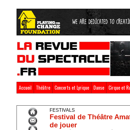
Accueil
Théâtre
Concerts et Lyrique
Danse
Cirque et R
Accueil
>
Festivals
FESTIVALS
Festival de Théâtre Amat
de jouer