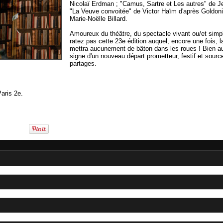
Nicolaï Erdman ; "Camus, Sartre et Les autres" de J
"La Veuve convoitée" de Victor Haïm d'après Goldoni
Marie-Noëlle Billard.
Amoureux du théâtre, du spectacle vivant ou/et simp
ratez pas cette 23e édition auquel, encore une fois, l
mettra aucunement de bâton dans les roues ! Bien au 
signe d'un nouveau départ prometteur, festif et sour
partages.
aris 2e.