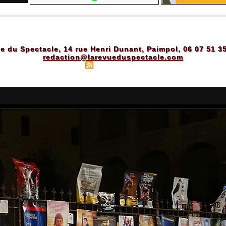
e du Spectacle, 14 rue Henri Dunant, Paimpol, 06 07 51 3
redaction@larevueduspectacle.com
Plan du site
|
Syndication
|
Powered by WM