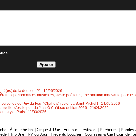
aires
igné(es) de la douceur ?*
- 15/06/2026
ittéraires, performances musicales, sieste poétique, une partition innovante pour le s
-cervelles du Puy du Fou, "Chahuts" revient à Saint-Michel !
- 14/05/2026
ctuelle, c'est le pari du Jazz Ô Château édition 2026
- 21/04/2026
Conakry et Paris
- 11/03/2026
fiche
|
À l'affiche bis
|
Cirque & Rue
|
Humour
|
Festivals
|
Pitchouns
|
Paroles
édé
|
Trib'Une
|
RV du Jour
|
Pièce du boucher
|
Coulisses & Cie
|
Coin de l’œ