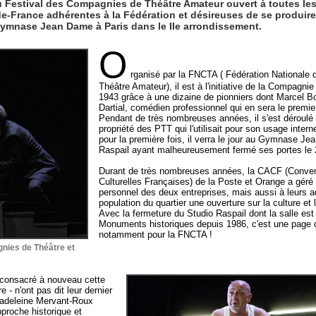
du Festival des Compagnies de Théâtre Amateur ouvert à toutes l
-de-France adhérentes à la Fédération et désireuses de se produire.
Gymnase Jean Dame à Paris dans le IIe arrondissement.
O
rganisé par la FNCTA ( Fédération National
Théâtre Amateur), il est à l'initiative de la Compagn
1943 grâce à une dizaine de pionniers dont Marcel B
Dartial, comédien professionnel qui en sera le premier
Pendant de très nombreuses années, il s'est déroulé 
propriété des PTT qui l'utilisait pour son usage inter
pour la première fois, il verra le jour au Gymnase Je
Raspail ayant malheureusement fermé ses portes le 28
Durant de très nombreuses années, la CACF (Conven
Culturelles Françaises) de la Poste et Orange a géré c
personnel des deux entreprises, mais aussi à leurs a
population du quartier une ouverture sur la culture et 
Avec la fermeture du Studio Raspail dont la salle est 
Monuments historiques depuis 1986, c'est une page q
notamment pour la FNCTA !
nies de Théâtre et
st consacré à nouveau cette
- n'ont pas dit leur dernier
Madeleine Mervant-Roux
pproche historique et