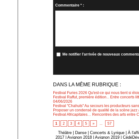
Commentaire * :
Me notifier l'arrivée de nouveaux comment
DANS LA MÊME RUBRIQUE :
Festival Furies 2026 Qu'est-ce qui nous tient si élo
Festival Raffut, première édition... Entre concerts l
04/06/2026
Festival "Chahuts" Au secours les producteurs sans
Proposer un condensé de qualité de la scène jazz a
Festival Africapitales… Rencontres des arts entre 
1
2
3
4
5
»
...
57
Théâtre
|
Danse
|
Concerts & Lyrique
|
À l'af
2017
|
Avignon 2018
|
Avignon 2019
|
CédéDév