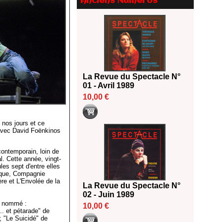
Anciens Numéros
Le palmarès des prix SACD
2026
18/06/2026
Les 10 lauréats du Fonds
Grandes Formes Théâtre 2026
SACD
13/06/2026
Nomination de Nathalie
La Revue du Spectacle N°
Garraud et Olivier Saccomano à
01 - Avril 1989
la direction du Théâtre de
10,00 €
Gennevilliers - CDN
13/06/2026
 nos jours et ce
Dispositif SACD Auteurs
 avec David Foënkinos
d'espaces : les lauréats 2026
18/03/2026
ontemporain, loin de
al. Cette année, vingt-
es sept d'entre elles
lique, Compagnie
re et L'Envolée de la
La Revue du Spectacle N°
02 - Juin 1989
s nommé :
10,00 €
.. et pétarade" de
; "Le Suicidé" de