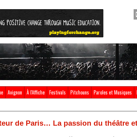
ue
Avignon
À l'Affiche
Festivals
Pitchouns
Paroles et Musiques
eur de Paris… La passion du théâtre et 