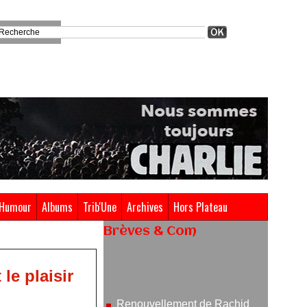
Humour
Albums
Trib'Une
Archives
Hors Plateau
Brèves & Com
Renouvellement de Rachid
Ouramdane à la tête de Chaillot-
le plaisir
Théâtre national de la danse
05/08/2026