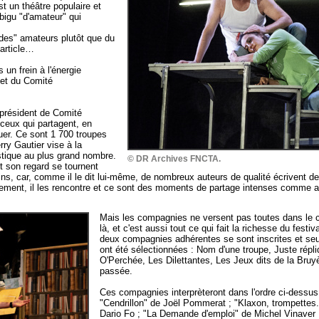
t un théâtre populaire et
igu "d'amateur" qui
e "des" amateurs plutôt que du
 article…
un frein à l'énergie
 et du Comité
 président de Comité
ceux qui partagent, en
ouer. Ce sont 1 700 troupes
rry Gautier vise à la
istique au plus grand nombre.
© DR Archives FNCTA.
t son regard se tournent
ns, car, comme il le dit lui-même, de nombreux auteurs de qualité écrivent de
lièrement, il les rencontre et ce sont des moments de partage intenses comme
Mais les compagnies ne versent pas toutes dans le c
là, et c'est aussi tout ce qui fait la richesse du festiv
deux compagnies adhérentes se sont inscrites et seul
ont été sélectionnées : Nom d'une troupe, Juste rép
O'Perchée, Les Dilettantes, Les Jeux dits de la Bruyè
passée.
Ces compagnies interprèteront dans l'ordre ci-dessu
"Cendrillon" de Joël Pommerat ; "Klaxon, trompettes.
Dario Fo ; "La Demande d'emploi" de Michel Vinaver 