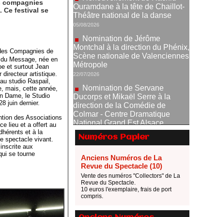
es compagnies
Nomination de Jérôme
 Ce festival se
Montchal à la direction du Phénix,
Scène nationale de Valenciennes
Métropole
22/07/2026
e des Compagnies de
Nomination de Servane
ie du Message, née en
Ducorps et Mikaël Serre à la
oe et surtout Jean
direction de la Comédie de
 directeur artistique.
Colmar - Centre Dramatique
au studio Raspail,
ne, mais, cette année,
National Grand Est Alsace
an Dame, le Studio
07/07/2026
 juin dernier.
Thomas Jolly et Laëtitia
tion des Associations
Guédon nommés à la direction du
e lieu et a offert au
TNP
dhérents et à la
Numéros Papier
le spectacle vivant.
02/07/2026
inscrite aux
Fonds SACD Théâtre : les
ui se tourne
Anciens Numéros de La
lauréats 2026
Revue du Spectacle (10)
23/06/2026
Vente des numéros "Collectors" de La
Revue du Spectacle.
Dispositif ARTCENA Écrire
10 euros l'exemplaire, frais de port
pour le cirque, les lauréats 2026 !
compris.
20/06/2026