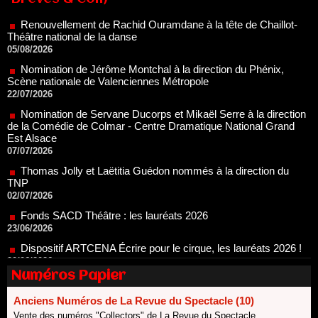
Nomination de Jérôme Montchal à la direction du Phénix,
Scène nationale de Valenciennes Métropole
22/07/2026
Nomination de Servane Ducorps et Mikaël Serre à la direction
de la Comédie de Colmar - Centre Dramatique National Grand
Est Alsace
07/07/2026
Thomas Jolly et Laëtitia Guédon nommés à la direction du
TNP
02/07/2026
Fonds SACD Théâtre : les lauréats 2026
23/06/2026
Dispositif ARTCENA Écrire pour le cirque, les lauréats 2026 !
20/06/2026
Le palmarès des prix SACD 2026
18/06/2026
Les 10 lauréats du Fonds Grandes Formes Théâtre 2026
Numéros Papier
SACD
13/06/2026
Anciens Numéros de La Revue du Spectacle (10)
Nomination de Nathalie Garraud et Olivier Saccomano à la
Vente des numéros "Collectors" de La Revue du Spectacle.