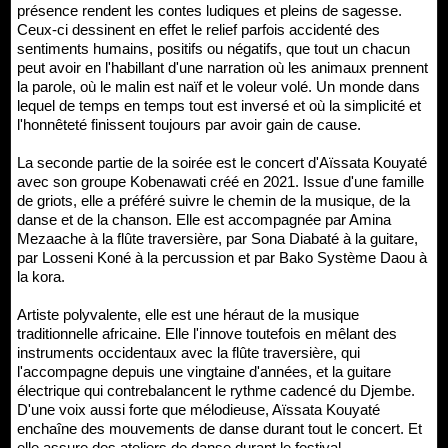
présence rendent les contes ludiques et pleins de sagesse.
Ceux-ci dessinent en effet le relief parfois accidenté des
sentiments humains, positifs ou négatifs, que tout un chacun
peut avoir en l'habillant d'une narration où les animaux prennent
la parole, où le malin est naïf et le voleur volé. Un monde dans
lequel de temps en temps tout est inversé et où la simplicité et
l'honnêteté finissent toujours par avoir gain de cause.
La seconde partie de la soirée est le concert d'Aïssata Kouyaté
avec son groupe Kobenawati créé en 2021. Issue d'une famille
de griots, elle a préféré suivre le chemin de la musique, de la
danse et de la chanson. Elle est accompagnée par Amina
Mezaache à la flûte traversière, par Sona Diabaté à la guitare,
par Losseni Koné à la percussion et par Bako Système Daou à
la kora.
Artiste polyvalente, elle est une héraut de la musique
traditionnelle africaine. Elle l'innove toutefois en mêlant des
instruments occidentaux avec la flûte traversière, qui
l'accompagne depuis une vingtaine d'années, et la guitare
électrique qui contrebalancent le rythme cadencé du Djembe.
D'une voix aussi forte que mélodieuse, Aïssata Kouyaté
enchaîne des mouvements de danse durant tout le concert. Et
elle assure des ateliers de danse durant le festival.