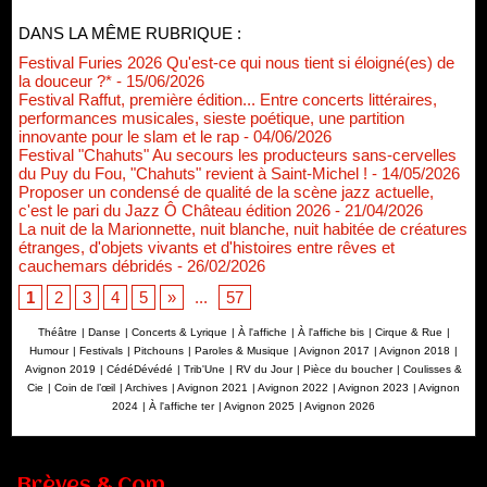
DANS LA MÊME RUBRIQUE :
Festival Furies 2026 Qu'est-ce qui nous tient si éloigné(es) de
la douceur ?*
- 15/06/2026
Festival Raffut, première édition... Entre concerts littéraires,
performances musicales, sieste poétique, une partition
innovante pour le slam et le rap
- 04/06/2026
Festival "Chahuts" Au secours les producteurs sans-cervelles
du Puy du Fou, "Chahuts" revient à Saint-Michel !
- 14/05/2026
Proposer un condensé de qualité de la scène jazz actuelle,
c'est le pari du Jazz Ô Château édition 2026
- 21/04/2026
La nuit de la Marionnette, nuit blanche, nuit habitée de créatures
étranges, d'objets vivants et d'histoires entre rêves et
cauchemars débridés
- 26/02/2026
1
2
3
4
5
»
...
57
Théâtre
|
Danse
|
Concerts & Lyrique
|
À l'affiche
|
À l'affiche bis
|
Cirque & Rue
|
Humour
|
Festivals
|
Pitchouns
|
Paroles & Musique
|
Avignon 2017
|
Avignon 2018
|
Avignon 2019
|
CédéDévédé
|
Trib'Une
|
RV du Jour
|
Pièce du boucher
|
Coulisses &
Cie
|
Coin de l’œil
|
Archives
|
Avignon 2021
|
Avignon 2022
|
Avignon 2023
|
Avignon
2024
|
À l'affiche ter
|
Avignon 2025
|
Avignon 2026
Renouvellement de Rachid Ouramdane à la tête de Chaillot-
Théâtre national de la danse
Brèves & Com
05/08/2026