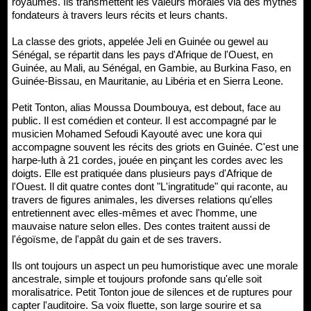
royaumes. Ils transmettent les valeurs morales via des mythes
fondateurs à travers leurs récits et leurs chants.
La classe des griots, appelée Jeli en Guinée ou gewel au
Sénégal, se répartit dans les pays d'Afrique de l'Ouest, en
Guinée, au Mali, au Sénégal, en Gambie, au Burkina Faso, en
Guinée-Bissau, en Mauritanie, au Libéria et en Sierra Leone.
Petit Tonton, alias Moussa Doumbouya, est debout, face au
public. Il est comédien et conteur. Il est accompagné par le
musicien Mohamed Sefoudi Kayouté avec une kora qui
accompagne souvent les récits des griots en Guinée. C'est une
harpe-luth à 21 cordes, jouée en pinçant les cordes avec les
doigts. Elle est pratiquée dans plusieurs pays d'Afrique de
l'Ouest. Il dit quatre contes dont "L'ingratitude" qui raconte, au
travers de figures animales, les diverses relations qu'elles
entretiennent avec elles-mêmes et avec l'homme, une
mauvaise nature selon elles. Des contes traitent aussi de
l'égoïsme, de l'appât du gain et de ses travers.
Ils ont toujours un aspect un peu humoristique avec une morale
ancestrale, simple et toujours profonde sans qu'elle soit
moralisatrice. Petit Tonton joue de silences et de ruptures pour
capter l'auditoire. Sa voix fluette, son large sourire et sa