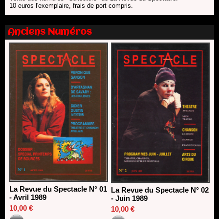
direction du Théâtre de Gennevilliers - CDN
10 euros l'exemplaire, frais de port compris.
13/06/2026
Dispositif SACD Auteurs d'espaces : les lauréats 2026
Anciens Numéros
18/03/2026
La Revue du Spectacle N° 01
La Revue du Spectacle N° 02
- Avril 1989
- Juin 1989
10,00 €
10,00 €