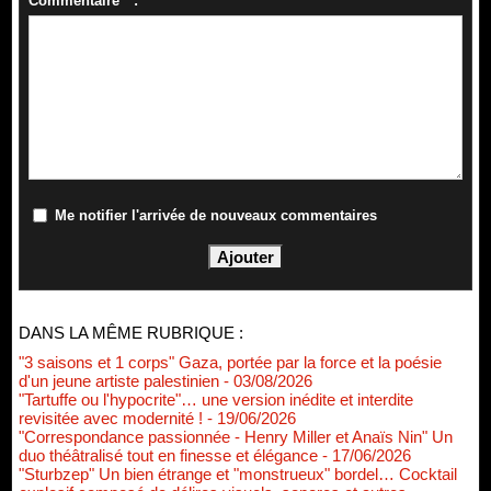
Commentaire * :
Me notifier l'arrivée de nouveaux commentaires
DANS LA MÊME RUBRIQUE :
"3 saisons et 1 corps" Gaza, portée par la force et la poésie
d'un jeune artiste palestinien
- 03/08/2026
"Tartuffe ou l'hypocrite"… une version inédite et interdite
revisitée avec modernité !
- 19/06/2026
"Correspondance passionnée - Henry Miller et Anaïs Nin" Un
duo théâtralisé tout en finesse et élégance
- 17/06/2026
"Sturbzep" Un bien étrange et "monstrueux" bordel… Cocktail