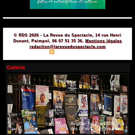
© RDS 2026 - La Revue du Spectacle, 14 rue Henri
Dunant, Paimpol, 06 07 51 35 36.
Mentions légales
redaction@larevueduspectacle.com
|
|
Plan du site
Syndication
Powered by WM
Galerie
Avignon Festival 2024 - rue
des Lices © Gil Chauveau.