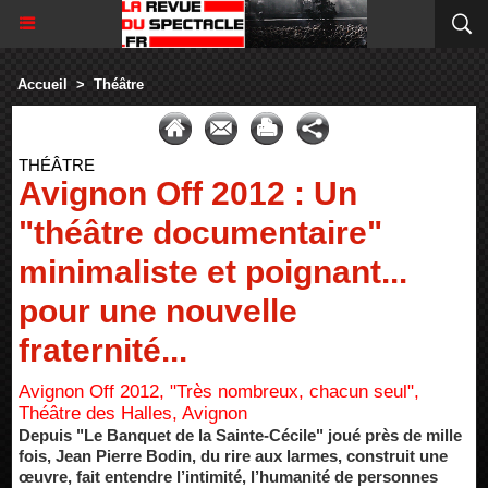
Accueil
>
Théâtre
THÉÂTRE
Avignon Off 2012 : Un
"théâtre documentaire"
minimaliste et poignant...
pour une nouvelle
fraternité...
Avignon Off 2012, "Très nombreux, chacun seul",
Théâtre des Halles, Avignon
Depuis "Le Banquet de la Sainte-Cécile" joué près de mille
fois, Jean Pierre Bodin, du rire aux larmes, construit une
œuvre, fait entendre l’intimité, l’humanité de personnes