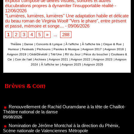
explosif composé de délires visuels, sonores et autres
élucubrations propres à dynamiter l'insupportable réalité
-
12/06/2026
"Lumières, lumières, lumières" Une adaptation habile et délicate
du beau roman de Virginia Woolf "Vers le phare", entre présent
et passé, mémoire et songe…
- 09/06/2026
1
2
3
4
5
»
...
288
Théâtre
|
Danse
|
Concerts & Lyrique
|
À l'affiche
|
À l'affiche bis
|
Cirque & Rue
|
Humour
|
Festivals
|
Pitchouns
|
Paroles & Musique
|
Avignon 2017
|
Avignon 2018
|
Avignon 2019
|
CédéDévédé
|
Trib'Une
|
RV du Jour
|
Pièce du boucher
|
Coulisses &
Cie
|
Coin de l’œil
|
Archives
|
Avignon 2021
|
Avignon 2022
|
Avignon 2023
|
Avignon
2024
|
À l'affiche ter
|
Avignon 2025
|
Avignon 2026
Brèves & Com
Renouvellement de Rachid Ouramdane à la tête de Chaillot-
Théâtre national de la danse
05/08/2026
Nomination de Jérôme Montchal à la direction du Phénix,
Scène nationale de Valenciennes Métropole
22/07/2026
Nomination de Servane Ducorps et Mikaël Serre à la direction