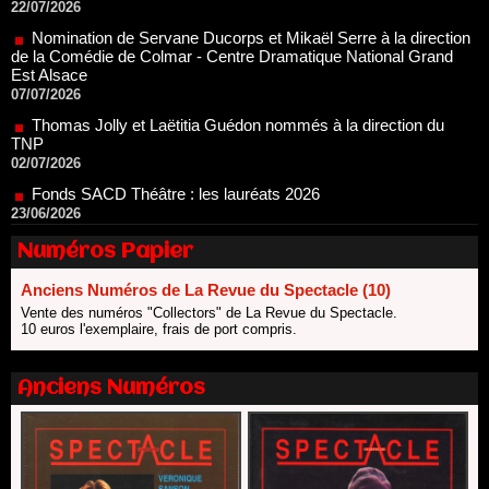
de la Comédie de Colmar - Centre Dramatique National Grand
Est Alsace
07/07/2026
Thomas Jolly et Laëtitia Guédon nommés à la direction du
TNP
02/07/2026
Fonds SACD Théâtre : les lauréats 2026
23/06/2026
Dispositif ARTCENA Écrire pour le cirque, les lauréats 2026 !
20/06/2026
Le palmarès des prix SACD 2026
Numéros Papier
18/06/2026
Anciens Numéros de La Revue du Spectacle (10)
Les 10 lauréats du Fonds Grandes Formes Théâtre 2026
SACD
Vente des numéros "Collectors" de La Revue du Spectacle.
10 euros l'exemplaire, frais de port compris.
13/06/2026
Nomination de Nathalie Garraud et Olivier Saccomano à la
direction du Théâtre de Gennevilliers - CDN
Anciens Numéros
13/06/2026
Dispositif SACD Auteurs d'espaces : les lauréats 2026
18/03/2026