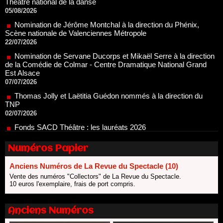
Nomination de Jérôme Montchal à la direction du Phénix,
Scène nationale de Valenciennes Métropole
22/07/2026
Nomination de Servane Ducorps et Mikaël Serre à la direction
de la Comédie de Colmar - Centre Dramatique National Grand
Est Alsace
07/07/2026
Thomas Jolly et Laëtitia Guédon nommés à la direction du
TNP
02/07/2026
Fonds SACD Théâtre : les lauréats 2026
23/06/2026
Dispositif ARTCENA Écrire pour le cirque, les lauréats 2026 !
20/06/2026
Numéros Papier
Le palmarès des prix SACD 2026
18/06/2026
Anciens Numéros de La Revue du Spectacle (10)
Les 10 lauréats du Fonds Grandes Formes Théâtre 2026
Vente des numéros "Collectors" de La Revue du Spectacle.
SACD
10 euros l'exemplaire, frais de port compris.
13/06/2026
Nomination de Nathalie Garraud et Olivier Saccomano à la
Anciens Numéros
direction du Théâtre de Gennevilliers - CDN
13/06/2026