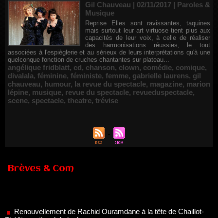
Gil Chauveau | 02/11/2017
|
Paroles &
Musique
Reprise Elles sont ravissantes, taquines
mais surtout leur art virtuose tient plus aux
capacités de leur voix, à celle de réaliser
des harmonisations réussies, le tout
associées à l'espièglerie et au sérieux de leurs interprétations qu'à une
quelconque fonction de cruches chantantes sur plateau...
angélique fridblatt
,
cd
,
chanson
,
clown
,
comédie
,
comique
,
divalala
,
féminine
,
féministe
,
femme
,
gabrielle laurens
,
gil
chauveau
,
humour
,
la revue du spectacle
,
magazine
,
marion
lépine
,
musique
,
revue du spectacle
,
revueduspectacle
,
scene
,
spectacle
,
theatre
,
trévise
Brèves & Com
Renouvellement de Rachid Ouramdane à la tête de Chaillot-
Théâtre national de la danse
05/08/2026