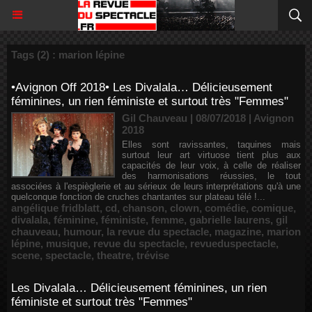
Tags (2) : marion lépine
•Avignon Off 2018• Les Divalala… Délicieusement
féminines, un rien féministe et surtout très "Femmes"
Gil Chauveau | 08/07/2018
|
Avignon
2018
Elles sont ravissantes, taquines mais
surtout leur art virtuose tient plus aux
capacités de leur voix, à celle de réaliser
des harmonisations réussies, le tout
associées à l'espièglerie et au sérieux de leurs interprétations qu'à une
quelconque fonction de cruches chantantes sur plateau télé !...
angélique fridblatt
,
cd
,
chanson
,
clown
,
comédie
,
comique
,
divalala
,
féminine
,
féministe
,
femme
,
gabrielle laurens
,
gil
chauveau
,
humour
,
la revue du spectacle
,
magazine
,
marion
lépine
,
musique
,
revue du spectacle
,
revueduspectacle
,
scene
,
spectacle
,
theatre
,
trévise
Les Divalala… Délicieusement féminines, un rien
féministe et surtout très "Femmes"