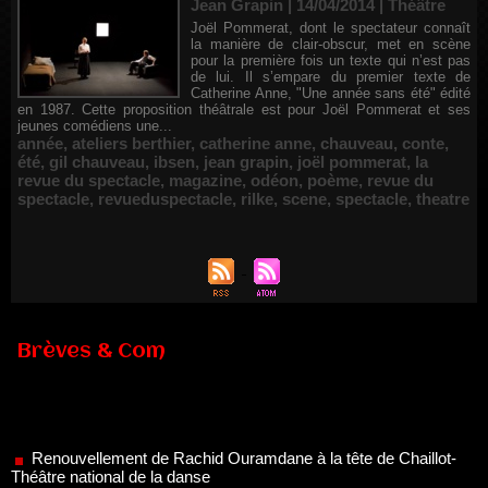
Jean Grapin | 14/04/2014
|
Théâtre
Joël Pommerat, dont le spectateur connaît
la manière de clair-obscur, met en scène
pour la première fois un texte qui n’est pas
de lui. Il s’empare du premier texte de
Catherine Anne, "Une année sans été" édité
en 1987. Cette proposition théâtrale est pour Joël Pommerat et ses
jeunes comédiens une...
année
,
ateliers berthier
,
catherine anne
,
chauveau
,
conte
,
été
,
gil chauveau
,
ibsen
,
jean grapin
,
joël pommerat
,
la
revue du spectacle
,
magazine
,
odéon
,
poème
,
revue du
spectacle
,
revueduspectacle
,
rilke
,
scene
,
spectacle
,
theatre
Brèves & Com
Renouvellement de Rachid Ouramdane à la tête de Chaillot-
Théâtre national de la danse
05/08/2026
Nomination de Jérôme Montchal à la direction du Phénix,