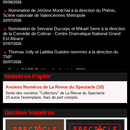
Scène nationale de Valenciennes Métropole
22/07/2026
Nomination de Servane Ducorps et Mikaël Serre à la direction
de la Comédie de Colmar - Centre Dramatique National Grand
Est Alsace
07/07/2026
Thomas Jolly et Laëtitia Guédon nommés à la direction du
TNP
02/07/2026
Fonds SACD Théâtre : les lauréats 2026
23/06/2026
Dispositif ARTCENA Écrire pour le cirque, les lauréats 2026 !
Numéros Papier
20/06/2026
Le palmarès des prix SACD 2026
Anciens Numéros de La Revue du Spectacle (10)
18/06/2026
Vente des numéros "Collectors" de La Revue du Spectacle.
10 euros l'exemplaire, frais de port compris.
Les 10 lauréats du Fonds Grandes Formes Théâtre 2026
SACD
13/06/2026
Anciens Numéros
Nomination de Nathalie Garraud et Olivier Saccomano à la
direction du Théâtre de Gennevilliers - CDN
13/06/2026