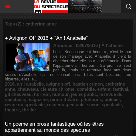
Tags (2) : catherine anne
● Avignon Off 2016 ● "Ah ! Anabelle"
Annonce | 03/07/2016
|
À l'affiche
Louis Beaugosse est heureux, c‘est le jour
de son mariage avec Anabelle, il vient la
chercher chez elle pour la cérémonie. Dans
l’appartement : horreur… Sa promise n’est
pas là, Louis se retrouve face aux deux
sœurs d’Anabelle qu‘il ne connaît pas. Elles sont bizarres, très
bizarres, elles le...
2016
,
ah ! anabelle
,
avignon off
,
bastien crinon
,
catherine
anne
,
chauveau
,
cie aura chrome
,
comédie
,
enfant
,
festival
,
gil chauveau
,
horreur
,
humour
,
jeune public
,
la revue du
spectacle
,
magazine
,
ninon théâtre
,
pitchouns
,
policier
,
revue du spectacle
,
revueduspectacle
,
scene
,
spectacle
,
theatre
,
thriller
Un poème en prose fantastique où les êtres
appartiennent au monde des spectres