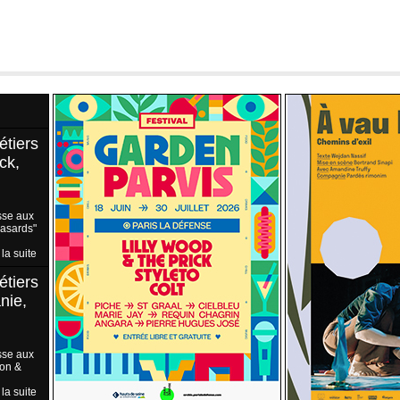
étiers
ck,
sse aux
Hasards"
 la suite
étiers
nie,
sse aux
ion &
 la suite