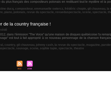
u plus français des compositeurs polonais en restituant tout le mystère et la po
stine ducq
,
compositeur
,
emmanuelle swiercz
,
frédéric chopin
,
gil chauveau
,
la
re
,
piano
,
polonais
,
revue du spectacle
,
revueduspectacle
,
scene
,
spectacle
,
th
r de la country française !
védé
012, dans l'émission "The Voice" qu'une maison de disques québécoise l'a remarqu
age" est tout à fait approprié à ce nouveau personnage de la chanson française
al
,
country
,
gil chauveau
,
johnny cash
,
la revue du spectacle
,
magazine
,
parole
uspectacle
,
sauvage
,
scene
,
sophie tapie
,
spectacle
,
theatre