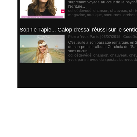
surprenant voyage au cœur de la psyché d
l'écriture...
cd
,
cédévédé
,
chanson
,
chauveau
,
chri
magazine
,
musique
,
nocturnes
,
orchest
Sophie Tapie... Galop d'essai réussi sur le sentie
Pierre-Yves Paris | 03/07/2015
|
CédéDé
C'est suite à son passage remarqué, en 2
de son premier album. Ce choix de "Sauv
sans aucun...
cd
,
cédévédé
,
chanson
,
chauveau
,
chev
yves paris
,
revue du spectacle
,
revued