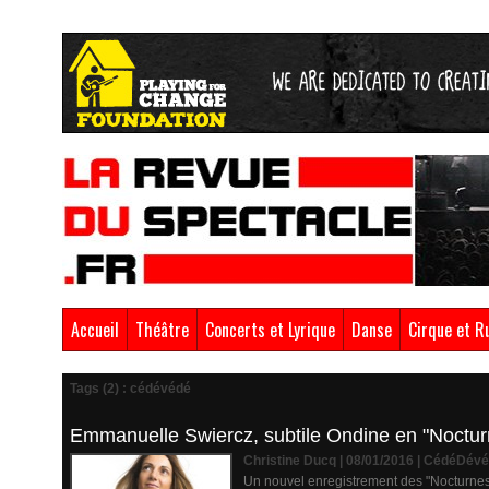
Accueil
Théâtre
Concerts et Lyrique
Danse
Cirque et R
Tags (2) : cédévédé
Emmanuelle Swiercz, subtile Ondine en "Noctur
Christine Ducq | 08/01/2016
|
CédéDévé
Un nouvel enregistrement des "Nocturnes