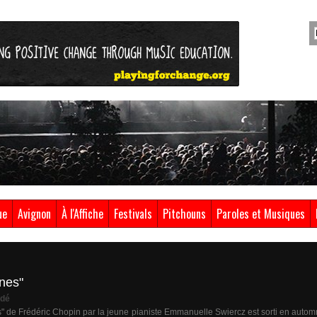
ue
Avignon
À l'Affiche
Festivals
Pitchouns
Paroles et Musiques
nes"
dé
" de Frédéric Chopin par la jeune pianiste Emmanuelle Swiercz est sorti en autom