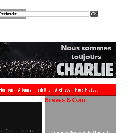
Humour
Albums
Trib'Une
Archives
Hors Plateau
Brèves & Com
Renouvellement de Rachid
Ouramdane à la tête de Chaillot-
Théâtre national de la danse
05/08/2026
ne. Elle nous propose un