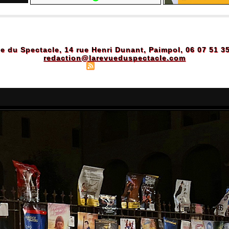
e du Spectacle, 14 rue Henri Dunant, Paimpol, 06 07 51 3
redaction@larevueduspectacle.com
Plan du site
|
Syndication
|
Powered by WM