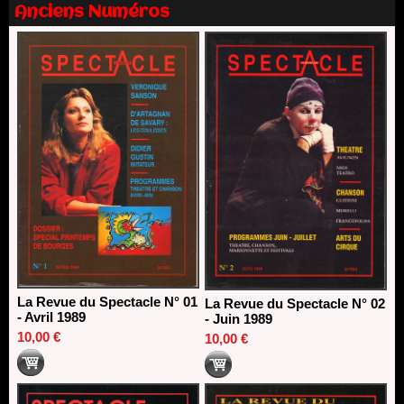
Nomination de Nathalie Garraud et Olivier Saccomano à la
Anciens Numéros
direction du Théâtre de Gennevilliers - CDN
13/06/2026
Dispositif SACD Auteurs d'espaces : les lauréats 2026
18/03/2026
La Revue du Spectacle N° 01
La Revue du Spectacle N° 02
- Avril 1989
- Juin 1989
10,00 €
10,00 €