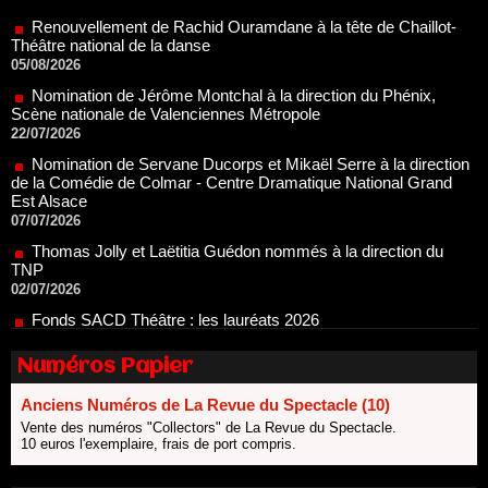
Théâtre national de la danse
05/08/2026
Nomination de Jérôme Montchal à la direction du Phénix,
Scène nationale de Valenciennes Métropole
22/07/2026
Nomination de Servane Ducorps et Mikaël Serre à la direction
de la Comédie de Colmar - Centre Dramatique National Grand
Est Alsace
07/07/2026
Thomas Jolly et Laëtitia Guédon nommés à la direction du
TNP
02/07/2026
Fonds SACD Théâtre : les lauréats 2026
23/06/2026
Dispositif ARTCENA Écrire pour le cirque, les lauréats 2026 !
20/06/2026
Numéros Papier
Le palmarès des prix SACD 2026
18/06/2026
Anciens Numéros de La Revue du Spectacle (10)
Vente des numéros "Collectors" de La Revue du Spectacle.
Les 10 lauréats du Fonds Grandes Formes Théâtre 2026
10 euros l'exemplaire, frais de port compris.
SACD
13/06/2026