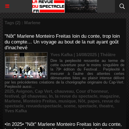
Tags (2) : Marlene
"Nôt" Marlene Monteiro Freitas loin du conte, trop loin
du compte… Un voyage au bout de la nuit ayant goût
d'inachevé
Yves Kafka | 14/08/2025
|
Théâtre
Dire la perplexité ressentie au terme de
cette ouverture pour le moins singulière de
la 79ᵉ édition du Festival… Perplexité à
mesurer à l'aulne des attentes certes
démesurées liées au plaisir intense délivré
par les précédentes créations de la chorégraphe originaire du Cap-Vert.
Perplexité aussi...
2025
,
Avignon
,
Cap Vert
,
chauveau
,
Cour d'honneur
,
festival
,
gil chauveau
,
In
,
la revue du spectacle
,
magazine
,
Marlene
,
Monteiro Freitas
,
musique
,
Nôt
,
papes
,
revue du
spectacle
,
revueduspectacle
,
scene
,
spectacle
,
theatre
,
Yves Kafka
•In 2025• "Nôt" Marlene Monteiro Freitas loin du conte,