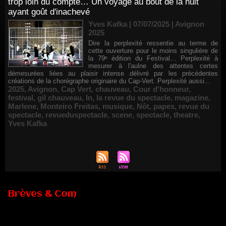
trop loin du compte… Un voyage au bout de la nuit
ayant goût d'inachevé
Yves Kafka | 07/07/2025
|
Avignon
2025
Dire la perplexité ressentie au terme de
cette ouverture pour le moins singulière de
la 79ᵉ édition du Festival… Perplexité à
mesurer à l'aulne des attentes certes
démesurées liées au plaisir intense délivré par les précédentes
créations de la chorégraphe originaire du Cap-Vert. Perplexité aussi...
2025
,
Avignon
,
Cap Vert
,
chauveau
,
Cour d'honneur
,
festival
,
gil chauveau
,
In
,
la revue du spectacle
,
magazine
,
Marlene
,
Monteiro Freitas
,
musique
,
Nôt
,
papes
,
revue du
spectacle
,
revueduspectacle
,
scene
,
spectacle
,
theatre
,
Yves Kafka
Brèves & Com
Renouvellement de Rachid Ouramdane à la tête de Chaillot-