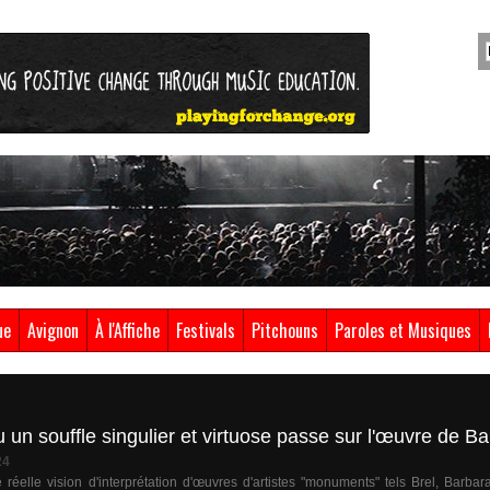
ue
Avignon
À l'Affiche
Festivals
Pitchouns
Paroles et Musiques
un souffle singulier et virtuose passe sur l'œuvre de Ba
24
éelle vision d'interprétation d'œuvres d'artistes "monuments" tels Brel, Barbara