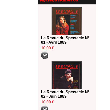
Anciens Numéros
Le palmarès des prix SACD
2026
18/06/2026
Les 10 lauréats du Fonds
Grandes Formes Théâtre 2026
SACD
13/06/2026
La Revue du Spectacle N°
Nomination de Nathalie
01 - Avril 1989
Garraud et Olivier Saccomano à
10,00 €
la direction du Théâtre de
Gennevilliers - CDN
13/06/2026
Dispositif SACD Auteurs
d'espaces : les lauréats 2026
18/03/2026
La Revue du Spectacle N°
02 - Juin 1989
10,00 €