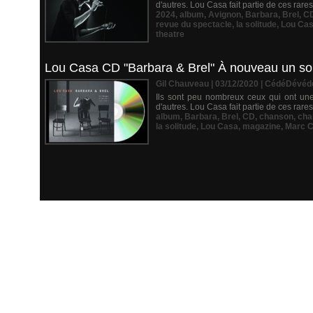
d'autres. Lou Casa fait partie de ces rares
2024
,
album
,
Avignon
,
Barbara
,
Brel
,
C
revue du spectacle
,
la solitude
,
Lou Ca
theatre
Lou Casa CD "Barbara & Brel" À nouveau un souff
Gil Chauveau | 03/12/2020
|
CédéDévéd
Ils sont peu nombreux ceux qui ont une r
d'autres. Lou Casa fait partie de ces rares
album
,
Barbara
,
Brel
,
CD
,
chanson
,
cha
la solitude
,
Lou Casa
,
magazine
,
Marc 