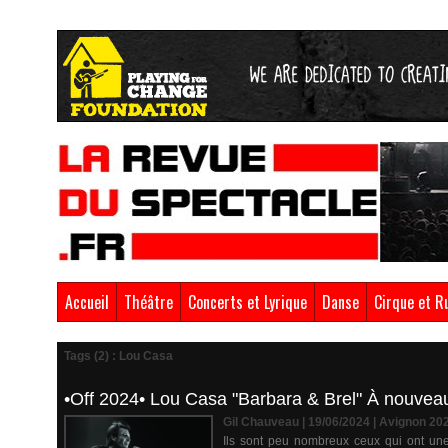
Accueil
Théâtre
Concerts et Lyrique
Danse
Cirque et R
Tags (2) : Lou Casa
•Off 2024• Lou Casa "Barbara & Brel" À nouveau 
Gil Chauveau | 19/06/2024
|
Avignon 20
Ils sont peu nombreux ceux qui ont une r