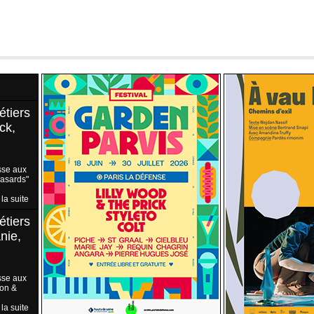
étiers
ck,
sse aux
Hasards"
 la suite
étiers
nie,
sse aux
ion &
 la suite