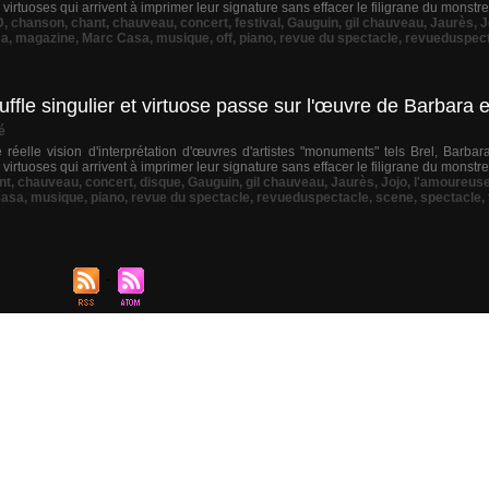
 virtuoses qui arrivent à imprimer leur signature sans effacer le filigrane du monstre 
D
,
chanson
,
chant
,
chauveau
,
concert
,
festival
,
Gauguin
,
gil chauveau
,
Jaurès
,
J
sa
,
magazine
,
Marc Casa
,
musique
,
off
,
piano
,
revue du spectacle
,
revueduspec
le singulier et virtuose passe sur l'œuvre de Barbara e
é
éelle vision d'interprétation d'œuvres d'artistes "monuments" tels Brel, Barbara
 virtuoses qui arrivent à imprimer leur signature sans effacer le filigrane du monstre 
nt
,
chauveau
,
concert
,
disque
,
Gauguin
,
gil chauveau
,
Jaurès
,
Jojo
,
l'amoureus
Casa
,
musique
,
piano
,
revue du spectacle
,
revueduspectacle
,
scene
,
spectacle
,