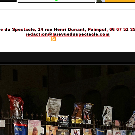
e du Spectacle, 14 rue Henri Dunant, Paimpol, 06 07 51 3
redaction@larevueduspectacle.com
Plan du site
|
Syndication
|
Powered by WM