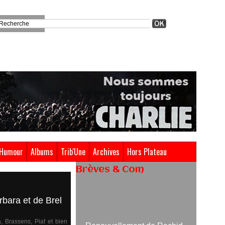
Humour
Albums
Trib'Une
Archives
Hors Plateau
Brèves & Com
Renouvellement de Rachid
rbara et de Brel
Ouramdane à la tête de Chaillot-
Théâtre national de la danse
, Brassens, Piaf et bien
05/08/2026