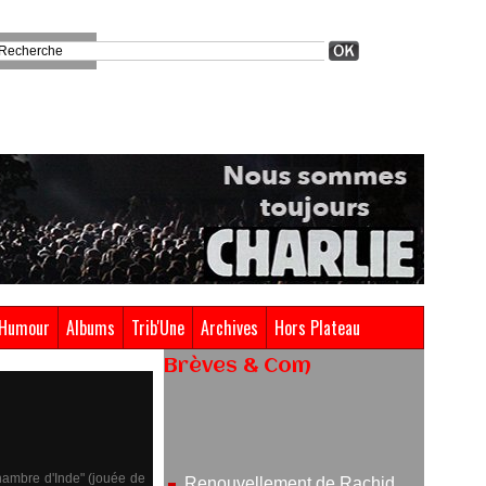
Humour
Albums
Trib'Une
Archives
Hors Plateau
Brèves & Com
Renouvellement de Rachid
Ouramdane à la tête de Chaillot-
Théâtre national de la danse
05/08/2026
hambre d'Inde" (jouée de