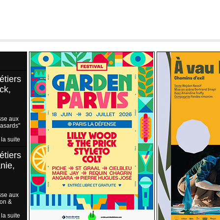
étiers
ck,
sse aux
Hasards"
 la suite
étiers
nie,
sse aux
ion &
 la suite