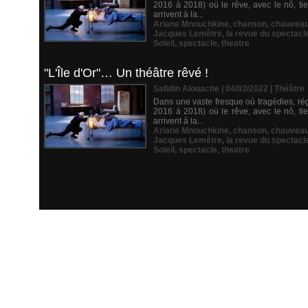
2016 à 2018) où le rêve, avec le nô, ti
arrivent à la...
Ariane Mnouchkine
,
chanson
,
chauvea
Jacques Lemêtre
,
la revue du spectacl
Soleil
,
spectacle
,
theatre
"L'Île d'Or"… Un théâtre rêvé !
Safidin Alouache | 04/03/2022
|
Théâtre
Dans une vaste fresque où tragédies, ré
2016 à 2018) où le rêve, avec le nô, ti
arrivent à la...
Ariane Mnouchkine
,
chanson
,
chauvea
Jacques Lemêtre
,
la revue du spectacl
Soleil
,
spectacle
,
theatre