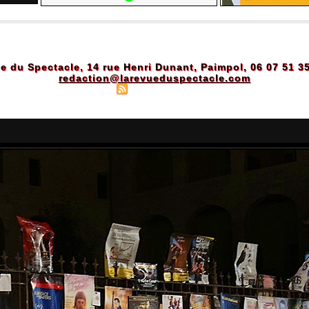
e du Spectacle, 14 rue Henri Dunant, Paimpol, 06 07 51 3
redaction@larevueduspectacle.com
Plan du site
|
Syndication
|
Powered by WM