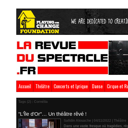
Accueil
Théâtre
Concerts et Lyrique
Danse
Cirque et R
Tags (2) : Cornélia
"L'Île d'Or"… Un théâtre rêvé !
Safidin Alouache | 04/11/2022
|
Théâtre
Dans une vaste fresque où tragédies, ré