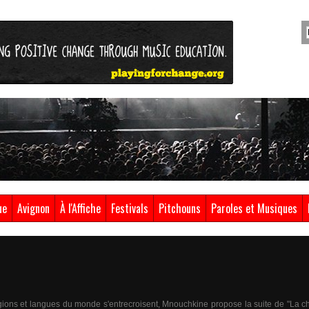
ue
Avignon
À l'Affiche
Festivals
Pitchouns
Paroles et Musiques
gions et langues du monde s'entrecroisent, Mnouchkine propose la suite de "La c