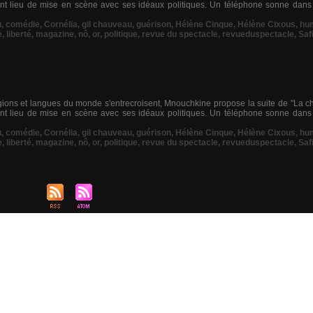
ent lieu de mise en scène avec ses idéaux politiques. Un téléphone sonne dans
u
,
comédie
,
Cornélia
,
gil chauveau
,
guérison
,
Hélène Cinque
,
Hélène Cixous
,
hu
e
,
liberté
,
magazine
,
nô
,
or
,
politique
,
revue du spectacle
,
revueduspectacle
,
Saf
gions et langues du monde s'entrecroisent, Mnouchkine propose la suite de "La c
ent lieu de mise en scène avec ses idéaux politiques. Un téléphone sonne dans
u
,
comédie
,
Cornélia
,
gil chauveau
,
guérison
,
Hélène Cinque
,
Hélène Cixous
,
hu
e
,
liberté
,
magazine
,
nô
,
or
,
politique
,
revue du spectacle
,
revueduspectacle
,
Saf