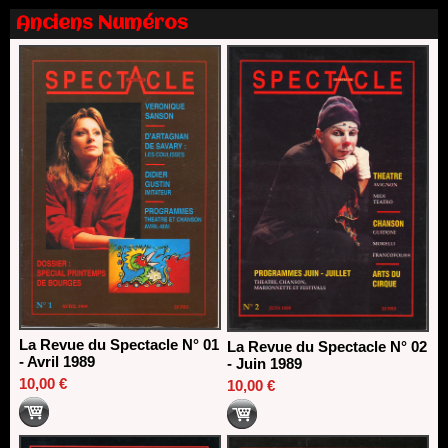
13/06/2026
Anciens Numéros
Nomination de Nathalie Garraud et Olivier Saccomano à la
direction du Théâtre de Gennevilliers - CDN
13/06/2026
Dispositif SACD Auteurs d'espaces : les lauréats 2026
18/03/2026
La Revue du Spectacle N° 01
La Revue du Spectacle N° 02
- Avril 1989
- Juin 1989
10,00 €
10,00 €