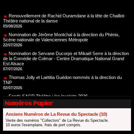
Renouvellement de Rachid Ouramdane à la tête de Chaillot-
Théâtre national de la danse
05/08/2026
Nomination de Jérôme Montchal à la direction du Phénix,
Scène nationale de Valenciennes Métropole
22/07/2026
Nomination de Servane Ducorps et Mikaël Serre à la direction
de la Comédie de Colmar - Centre Dramatique National Grand
Est Alsace
07/07/2026
Thomas Jolly et Laëtitia Guédon nommés à la direction du
TNP
02/07/2026
Fonds SACD Théâtre : les lauréats 2026
23/06/2026
Dispositif ARTCENA Écrire pour le cirque, les lauréats 2026 !
20/06/2026
Numéros Papier
Le palmarès des prix SACD 2026
Anciens Numéros de La Revue du Spectacle (10)
18/06/2026
Vente des numéros "Collectors" de La Revue du Spectacle.
Les 10 lauréats du Fonds Grandes Formes Théâtre 2026
10 euros l'exemplaire, frais de port compris.
SACD