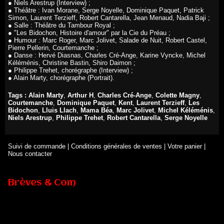
● Niels Arestrup (Interview) ;
● Théâtre : Ivan Morane, Serge Noyelle, Dominique Paquet, Patrick
Simon, Laurent Terzieff, Robert Cantarella, Jean Menaud, Nadia Baji ;
● Salle : Théâtre du Tambour Royal ;
● "Les Bidochon, Histoire d'amour" par la Cie du Préau ;
● Humour : Marc Roger, Marc Jolivet, Salade de Nuit, Robert Castel,
Pierre Pellerin, Courtemanche ;
● Danse : Hervé Diasnas, Charles Cré-Ange, Karine Vyncke, Michel
Kéléménis, Christine Bastin, Shiro Daimon ;
● Philippe Trehet, chorégraphe (Interview) ;
● Alain Marty, chorégraphe (Portrait).
Tags :
Alain Marty
,
Arthur H
,
Charles Cré-Ange
,
Colette Magny
,
Courtemanche
,
Dominique Paquet
,
Kent
,
Laurent Terzieff
,
Les
Bidochon
,
Lluis Llach
,
Mama Béa
,
Marc Jolivet
,
Michel Kéléménis
,
Niels Arestrup
,
Philippe Trehet
,
Robert Cantarella
,
Serge Noyelle
Suivi de commande
|
Conditions générales de ventes
|
Votre panier
|
Nous contacter
Brèves & Com
Renouvellement de Rachid Ouramdane à la tête de Chaillot-
Théâtre national de la danse
05/08/2026