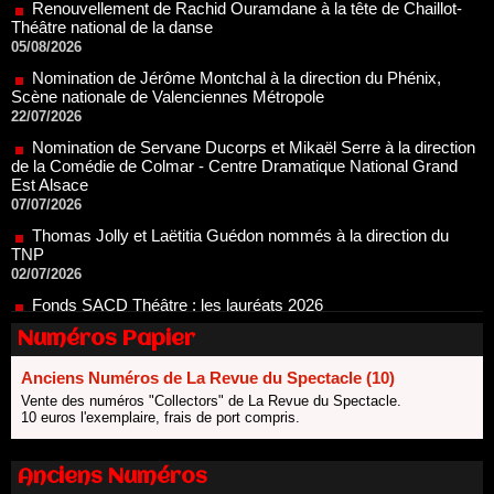
Nomination de Jérôme Montchal à la direction du Phénix,
Scène nationale de Valenciennes Métropole
22/07/2026
Nomination de Servane Ducorps et Mikaël Serre à la direction
de la Comédie de Colmar - Centre Dramatique National Grand
Est Alsace
07/07/2026
Thomas Jolly et Laëtitia Guédon nommés à la direction du
TNP
02/07/2026
Fonds SACD Théâtre : les lauréats 2026
23/06/2026
Dispositif ARTCENA Écrire pour le cirque, les lauréats 2026 !
20/06/2026
Numéros Papier
Le palmarès des prix SACD 2026
18/06/2026
Anciens Numéros de La Revue du Spectacle (10)
Vente des numéros "Collectors" de La Revue du Spectacle.
Les 10 lauréats du Fonds Grandes Formes Théâtre 2026
10 euros l'exemplaire, frais de port compris.
SACD
13/06/2026
Nomination de Nathalie Garraud et Olivier Saccomano à la
Anciens Numéros
direction du Théâtre de Gennevilliers - CDN