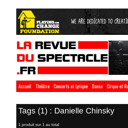
Accueil
Théâtre
Concerts et Lyrique
Danse
Cirque et R
Retour à la boutique
Tags (1) : Danielle Chinsky
1 produit sur 1 au total