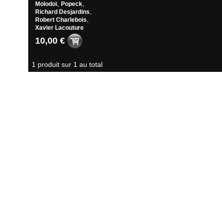
,
,
Molodoï
Popeck
,
Richard Desjardins
,
Robert Charlebois
Xavier Lacouture
10,00 €
1 produit sur 1 au total
Suivi de commande
|
Conditions générales de ventes
|
Votre panier
|
Nous conta