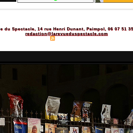
e du Spectacle, 14 rue Henri Dunant, Paimpol, 06 07 51 3
redaction@larevueduspectacle.com
Plan du site
|
Syndication
|
Powered by WM