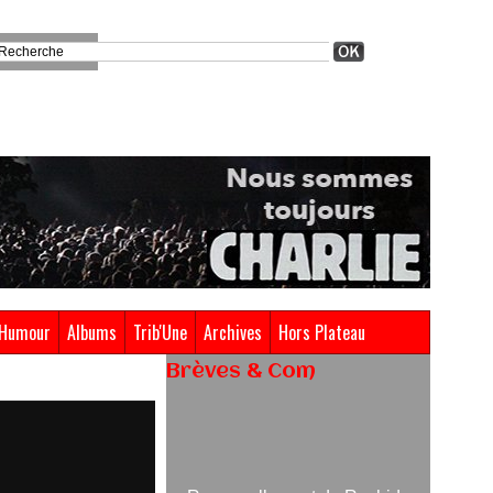
Humour
Albums
Trib'Une
Archives
Hors Plateau
Brèves & Com
Renouvellement de Rachid
Ouramdane à la tête de Chaillot-
Théâtre national de la danse
05/08/2026