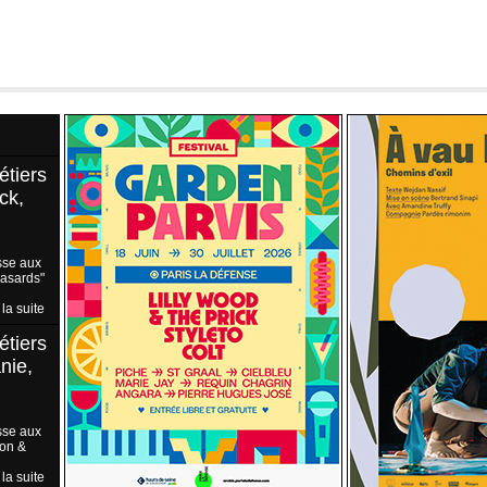
étiers
ck,
sse aux
Hasards"
 la suite
étiers
nie,
sse aux
ion &
 la suite