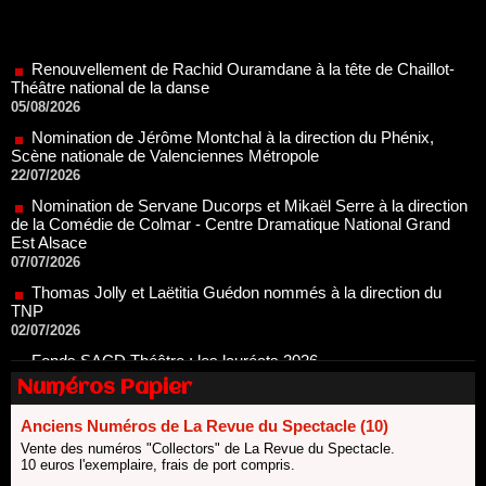
Renouvellement de Rachid Ouramdane à la tête de Chaillot-
Théâtre national de la danse
05/08/2026
Nomination de Jérôme Montchal à la direction du Phénix,
Scène nationale de Valenciennes Métropole
22/07/2026
Nomination de Servane Ducorps et Mikaël Serre à la direction
de la Comédie de Colmar - Centre Dramatique National Grand
Est Alsace
07/07/2026
Thomas Jolly et Laëtitia Guédon nommés à la direction du
TNP
02/07/2026
Fonds SACD Théâtre : les lauréats 2026
23/06/2026
Dispositif ARTCENA Écrire pour le cirque, les lauréats 2026 !
Numéros Papier
20/06/2026
Le palmarès des prix SACD 2026
Anciens Numéros de La Revue du Spectacle (10)
18/06/2026
Vente des numéros "Collectors" de La Revue du Spectacle.
10 euros l'exemplaire, frais de port compris.
Les 10 lauréats du Fonds Grandes Formes Théâtre 2026
SACD