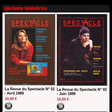
13/06/2026
Anciens Numéros
Nomination de Nathalie Garraud et Olivier Saccomano à la
direction du Théâtre de Gennevilliers - CDN
13/06/2026
Dispositif SACD Auteurs d'espaces : les lauréats 2026
18/03/2026
La Revue du Spectacle N° 01
La Revue du Spectacle N° 02
- Avril 1989
- Juin 1989
10,00 €
10,00 €