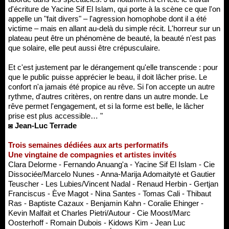
d'écriture de Yacine Sif El Islam, qui porte à la scène ce que l'on
appelle un "fait divers" – l'agression homophobe dont il a été
victime – mais en allant au-delà du simple récit. L'horreur sur un
plateau peut être un phénomène de beauté, la beauté n'est pas
que solaire, elle peut aussi être crépusculaire.
Et c'est justement par le dérangement qu'elle transcende : pour
que le public puisse apprécier le beau, il doit lâcher prise. Le
confort n'a jamais été propice au rêve. Si l'on accepte un autre
rythme, d'autres critères, on rentre dans un autre monde. Le
rêve permet l'engagement, et si la forme est belle, le lâcher
prise est plus accessible… "
◙ Jean-Luc Terrade
Trois semaines dédiées aux arts performatifs
Une vingtaine de compagnies et artistes invités
Clara Delorme - Fernando Anuang'a - Yacine Sif El Islam - Cie
Dissociée/Marcelo Nunes - Anna-Marija Adomaitytė et Gautier
Teuscher - Les Lubies/Vincent Nadal - Renaud Herbin - Gertjan
Franciscus - Ève Magot - Nina Santes - Tomas Cali - Thibaut
Ras - Baptiste Cazaux - Benjamin Kahn - Coralie Ehinger -
Kevin Malfait et Charles Pietri/Autour - Cie Moost/Marc
Oosterhoff - Romain Dubois - Kidows Kim - Jean Luc