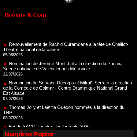
Brèves & Com
Renouvellement de Rachid Ouramdane à la tête de Chaillot-
Théâtre national de la danse
05/08/2026
Nomination de Jérôme Montchal à la direction du Phénix,
Scène nationale de Valenciennes Métropole
22/07/2026
Nomination de Servane Ducorps et Mikaël Serre à la direction
de la Comédie de Colmar - Centre Dramatique National Grand
Est Alsace
07/07/2026
Thomas Jolly et Laëtitia Guédon nommés à la direction du
TNP
02/07/2026
Fonds SACD Théâtre : les lauréats 2026
23/06/2026
Dispositif ARTCENA Écrire pour le cirque, les lauréats 2026 !
20/06/2026
Numéros Papier