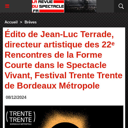
Accueil
>
Brèves
Édito de Jean-Luc Terrade,
directeur artistique des 22ᵉ
Rencontres de la Forme
Courte dans le Spectacle
Vivant, Festival Trente Trente
de Bordeaux Métropole
08/12/2024