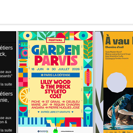
étiers
ck,
sse aux
Hasards"
 la suite
étiers
nie,
sse aux
ion &
 la suite