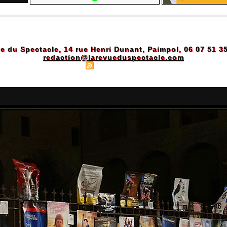
e du Spectacle, 14 rue Henri Dunant, Paimpol, 06 07 51 3
redaction@larevueduspectacle.com
Plan du site
|
Syndication
|
Powered by WM