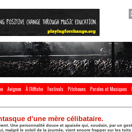
ue
Avignon
À l'Affiche
Festivals
Pitchouns
Paroles et Musiques
ntasque d'une mère célibataire.
ent. Une personnalité douce et apaisée qui, soudain, par un ges
i, malgré le soleil de la journée, vient encore frapper sur les toit