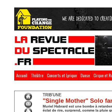
Accueil
Théâtre
Concerts et Lyrique
Danse
Cirque et R
Accueil
>
Trib'Une
TRIB'UNE
"Single Mother" Solo fa
Muriel Habrard est une bombe à retardem
éclat de rire, surprend, comme la pluie qu