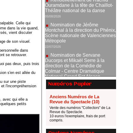
Nomination de Jérôme
Montchal à la direction du Phénix,
Scène nationale de Valenciennes
Métropole
alpable. Celle qui
22/07/2026
ême dans la vie quand,
sés, vient discuter
Nomination de Servane
Ducorps et Mikaël Serre à la
mage de son visuel.
direction de la Comédie de
Colmar - Centre Dramatique
 personnelle dans
ont se retrouver.
National Grand Est Alsace
07/07/2026
oi pas deux, puis trois
Thomas Jolly et Laëtitia
sion s'en est allée du
Guédon nommés à la direction du
TNP
au sur une piste
Numéros Papier
e et l'incompréhension
02/07/2026
Fonds SACD Théâtre : les
Anciens Numéros de La
, avec qui elle a
lauréats 2026
Revue du Spectacle (10)
 quelques petits
23/06/2026
Vente des numéros "Collectors" de La
Revue du Spectacle.
Dispositif ARTCENA Écrire
10 euros l'exemplaire, frais de port
pour le cirque, les lauréats 2026 !
compris.
20/06/2026