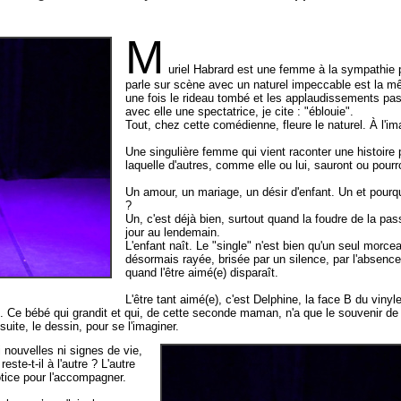
M
uriel Habrard est une femme à la sympathie p
parle sur scène avec un naturel impeccable est la m
une fois le rideau tombé et les applaudissements pas
avec elle une spectatrice, je cite : "éblouie".
Tout, chez cette comédienne, fleure le naturel. À l'i
Une singulière femme qui vient raconter une histoire
laquelle d'autres, comme elle ou lui, sauront ou pourr
Un amour, un mariage, un désir d'enfant. Un et pourqu
?
Un, c'est déjà bien, surtout quand la foudre de la pas
jour au lendemain.
L'enfant naît. Le "single" n'est bien qu'un seul morce
désormais rayée, brisée par un silence, par l'absenc
quand l'être aimé(e) disparaît.
L'être tant aimé(e), c'est Delphine, la face B du vinyle
. Ce bébé qui grandit et qui, de cette seconde maman, n'a que le souvenir de
te, le dessin, pour se l'imaginer.
i nouvelles ni signes de vie,
este-t-il à l'autre ? L'autre
tice pour l'accompagner.