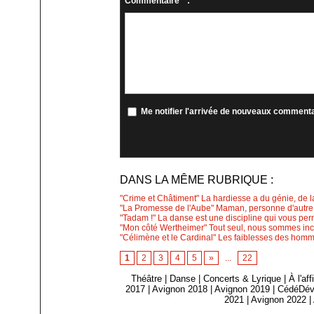
Commentaire * :
Me notifier l'arrivée de nouveaux comment
DANS LA MÊME RUBRIQUE :
"Crime et Châtiment" La hardiesse a du génie, de la
"La Promesse de l'Aube" Maman, personne d'autre 
"Tadam !" La danse est une discipline qui vous per
"Mon côté Wertheimer" Tout seul, nous sommes inco
"Célimène et le Cardinal" Les faiblesses des homm
1
2
3
4
5
»
...
22
Théâtre
|
Danse
|
Concerts & Lyrique
|
À l'af
2017
|
Avignon 2018
|
Avignon 2019
|
CédéDév
2021
|
Avignon 2022
|