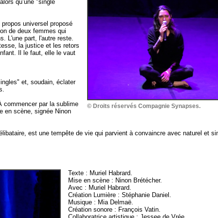
 alors qu’une "single
e propos universel proposé
stion de deux femmes qui
 L'une part, l'autre reste.
tesse, la justice et les retors
ant. Il le faut, elle le vaut
ingles" et, soudain, éclater
s.
 À commencer par la sublime
© Droits réservés Compagnie Synapses.
se en scène, signée Ninon
libataire, est une tempête de vie qui parvient à convaincre avec naturel et si
Texte : Muriel Habrard.
Mise en scène : Ninon Brétécher.
Avec : Muriel Habrard.
Création Lumière : Stéphanie Daniel.
Musique : Mia Delmaë.
Création sonore : François Vatin.
Collaboratrice artistique : Jessee de Vrée.