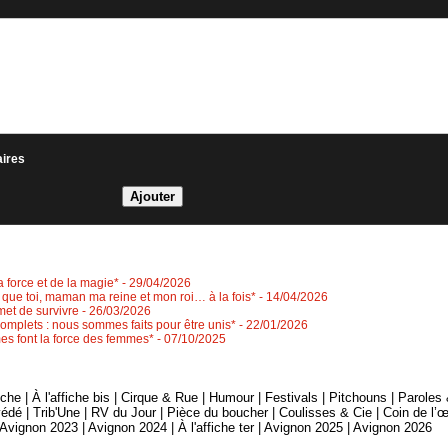
aires
 force et de la magie*
- 29/04/2026
que toi, maman ma reine et mon roi… à la fois*
- 14/04/2026
met de survivre
- 26/03/2026
mplets : nous sommes faits pour être unis*
- 22/01/2026
es font la force des femmes*
- 07/10/2025
fiche
|
À l'affiche bis
|
Cirque & Rue
|
Humour
|
Festivals
|
Pitchouns
|
Paroles
édé
|
Trib'Une
|
RV du Jour
|
Pièce du boucher
|
Coulisses & Cie
|
Coin de l’œ
Avignon 2023
|
Avignon 2024
|
À l'affiche ter
|
Avignon 2025
|
Avignon 2026