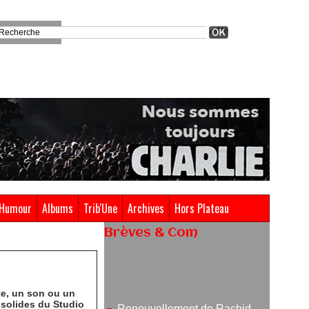
Humour
Albums
Trib'Une
Archives
Hors Plateau
Brèves & Com
Renouvellement de Rachid
Ouramdane à la tête de Chaillot-
Théâtre national de la danse
te, un son ou un
05/08/2026
s solides du Studio