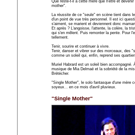
Que reste-t-il à cette mère que n'être et devenir
mother".
La réussite de ce "seule" en scène tient dans l
d'un point de vue très personnel. Il est ici que
s'aiment, se marient et deviennent donc mamans.
Et après ? L'angoisse, l'attente, la colère, la tris
qui s'en mêlent. Puis remonter la pente. Pour l'enf
tellement.
Tenir, sourire et continuer à vivre.
Tenir, danser et vibrer sur des morceaux, des "s
comme un soleil qui, enfin, reprend ses quartier
Muriel Habrard est un soleil bien accompagné.
musique de Mia Delmaé et la sobriété de la mi
Brétécher.
"Single Mother", le solo fantasque d'une mère cé
soyeux... en ce mois d'avril pluvieux.
"Single Mother"