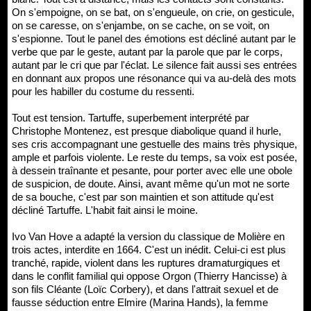
On s'empoigne, on se bat, on s'engueule, on crie, on gesticule,
on se caresse, on s'enjambe, on se cache, on se voit, on
s'espionne. Tout le panel des émotions est décliné autant par le
verbe que par le geste, autant par la parole que par le corps,
autant par le cri que par l'éclat. Le silence fait aussi ses entrées
en donnant aux propos une résonance qui va au-delà des mots
pour les habiller du costume du ressenti.
Tout est tension. Tartuffe, superbement interprété par
Christophe Montenez, est presque diabolique quand il hurle,
ses cris accompagnant une gestuelle des mains très physique,
ample et parfois violente. Le reste du temps, sa voix est posée,
à dessein traînante et pesante, pour porter avec elle une obole
de suspicion, de doute. Ainsi, avant même qu'un mot ne sorte
de sa bouche, c'est par son maintien et son attitude qu'est
décliné Tartuffe. L'habit fait ainsi le moine.
Ivo Van Hove a adapté la version du classique de Molière en
trois actes, interdite en 1664. C'est un inédit. Celui-ci est plus
tranché, rapide, violent dans les ruptures dramaturgiques et
dans le conflit familial qui oppose Orgon (Thierry Hancisse) à
son fils Cléante (Loïc Corbery), et dans l'attrait sexuel et de
fausse séduction entre Elmire (Marina Hands), la femme