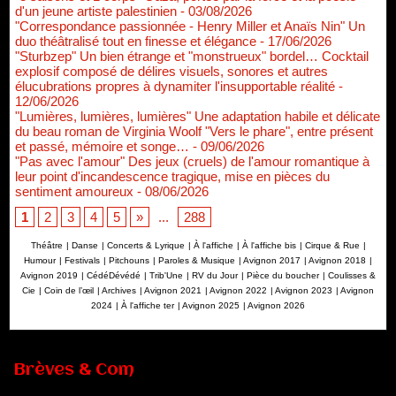
d'un jeune artiste palestinien
- 03/08/2026
"Correspondance passionnée - Henry Miller et Anaïs Nin" Un
duo théâtralisé tout en finesse et élégance
- 17/06/2026
"Sturbzep" Un bien étrange et "monstrueux" bordel… Cocktail
explosif composé de délires visuels, sonores et autres
élucubrations propres à dynamiter l'insupportable réalité
-
12/06/2026
"Lumières, lumières, lumières" Une adaptation habile et délicate
du beau roman de Virginia Woolf "Vers le phare", entre présent
et passé, mémoire et songe…
- 09/06/2026
"Pas avec l'amour" Des jeux (cruels) de l'amour romantique à
leur point d'incandescence tragique, mise en pièces du
sentiment amoureux
- 08/06/2026
1
2
3
4
5
»
...
288
Théâtre
|
Danse
|
Concerts & Lyrique
|
À l'affiche
|
À l'affiche bis
|
Cirque & Rue
|
Humour
|
Festivals
|
Pitchouns
|
Paroles & Musique
|
Avignon 2017
|
Avignon 2018
|
Avignon 2019
|
CédéDévédé
|
Trib'Une
|
RV du Jour
|
Pièce du boucher
|
Coulisses &
Cie
|
Coin de l’œil
|
Archives
|
Avignon 2021
|
Avignon 2022
|
Avignon 2023
|
Avignon
2024
|
À l'affiche ter
|
Avignon 2025
|
Avignon 2026
Renouvellement de Rachid Ouramdane à la tête de Chaillot-
Théâtre national de la danse
05/08/2026
Brèves & Com
Nomination de Jérôme Montchal à la direction du Phénix,