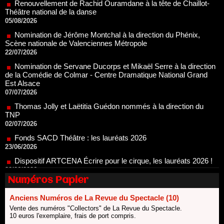
Scène nationale de Valenciennes Métropole
22/07/2026
Nomination de Servane Ducorps et Mikaël Serre à la direction
de la Comédie de Colmar - Centre Dramatique National Grand
Est Alsace
07/07/2026
Thomas Jolly et Laëtitia Guédon nommés à la direction du
TNP
02/07/2026
Fonds SACD Théâtre : les lauréats 2026
23/06/2026
Dispositif ARTCENA Écrire pour le cirque, les lauréats 2026 !
20/06/2026
Le palmarès des prix SACD 2026
18/06/2026
Les 10 lauréats du Fonds Grandes Formes Théâtre 2026
SACD
Numéros Papier
13/06/2026
Nomination de Nathalie Garraud et Olivier Saccomano à la
Anciens Numéros de La Revue du Spectacle (10)
direction du Théâtre de Gennevilliers - CDN
Vente des numéros "Collectors" de La Revue du Spectacle.
13/06/2026
10 euros l'exemplaire, frais de port compris.