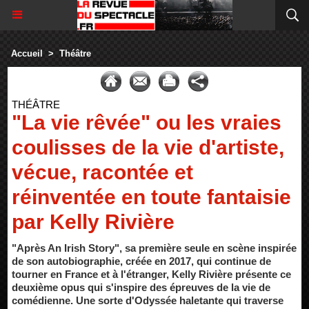
Accueil
>
Théâtre
THÉÂTRE
"La vie rêvée" ou les vraies
coulisses de la vie d'artiste,
vécue, racontée et
réinventée en toute fantaisie
par Kelly Rivière
"Après An Irish Story", sa première seule en scène inspirée
de son autobiographie, créée en 2017, qui continue de
tourner en France et à l'étranger, Kelly Rivière présente ce
deuxième opus qui s'inspire des épreuves de la vie de
comédienne. Une sorte d'Odyssée haletante qui traverse