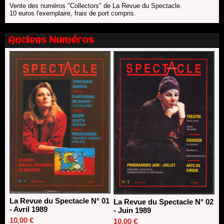
13/06/2026
Vente des numéros "Collectors" de La Revue du Spectacle.
10 euros l'exemplaire, frais de port compris.
Nomination de Nathalie Garraud et Olivier Saccomano à la
direction du Théâtre de Gennevilliers - CDN
13/06/2026
Anciens Numéros
Dispositif SACD Auteurs d'espaces : les lauréats 2026
18/03/2026
La Revue du Spectacle N° 01
La Revue du Spectacle N° 02
- Avril 1989
- Juin 1989
10,00 €
10,00 €