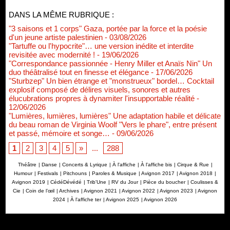
DANS LA MÊME RUBRIQUE :
"3 saisons et 1 corps" Gaza, portée par la force et la poésie
d'un jeune artiste palestinien
- 03/08/2026
"Tartuffe ou l'hypocrite"… une version inédite et interdite
revisitée avec modernité !
- 19/06/2026
"Correspondance passionnée - Henry Miller et Anaïs Nin" Un
duo théâtralisé tout en finesse et élégance
- 17/06/2026
"Sturbzep" Un bien étrange et "monstrueux" bordel… Cocktail
explosif composé de délires visuels, sonores et autres
élucubrations propres à dynamiter l'insupportable réalité
-
12/06/2026
"Lumières, lumières, lumières" Une adaptation habile et délicate
du beau roman de Virginia Woolf "Vers le phare", entre présent
et passé, mémoire et songe…
- 09/06/2026
1
2
3
4
5
»
...
288
Théâtre
|
Danse
|
Concerts & Lyrique
|
À l'affiche
|
À l'affiche bis
|
Cirque & Rue
|
Humour
|
Festivals
|
Pitchouns
|
Paroles & Musique
|
Avignon 2017
|
Avignon 2018
|
Avignon 2019
|
CédéDévédé
|
Trib'Une
|
RV du Jour
|
Pièce du boucher
|
Coulisses &
Cie
|
Coin de l’œil
|
Archives
|
Avignon 2021
|
Avignon 2022
|
Avignon 2023
|
Avignon
2024
|
À l'affiche ter
|
Avignon 2025
|
Avignon 2026