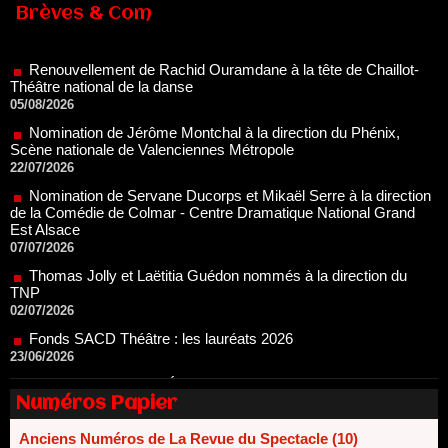
Renouvellement de Rachid Ouramdane à la tête de Chaillot-
Brèves & Com
Théâtre national de la danse
05/08/2026
Nomination de Jérôme Montchal à la direction du Phénix,
Scène nationale de Valenciennes Métropole
22/07/2026
Nomination de Servane Ducorps et Mikaël Serre à la direction
de la Comédie de Colmar - Centre Dramatique National Grand
Est Alsace
07/07/2026
Thomas Jolly et Laëtitia Guédon nommés à la direction du
TNP
02/07/2026
Fonds SACD Théâtre : les lauréats 2026
23/06/2026
Dispositif ARTCENA Écrire pour le cirque, les lauréats 2026 !
20/06/2026
Le palmarès des prix SACD 2026
18/06/2026
Numéros Papier
Les 10 lauréats du Fonds Grandes Formes Théâtre 2026
SACD
Anciens Numéros de La Revue du Spectacle (10)