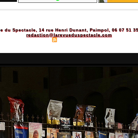
e du Spectacle, 14 rue Henri Dunant, Paimpol, 06 07 51 3
redaction@larevueduspectacle.com
Plan du site
|
Syndication
|
Powered by WM