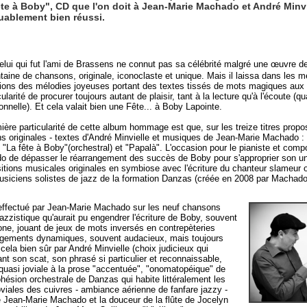
e à Boby", CD que l'on doit à Jean-Marie Machado et André Minvie
quablement bien réussi.
elui qui fut l'ami de Brassens ne connut pas sa célébrité malgré une œuvre d
taine de chansons, originale, iconoclaste et unique. Mais il laissa dans les 
ions des mélodies joyeuses portant des textes tissés de mots magiques aux 
cularité de procurer toujours autant de plaisir, tant à la lecture qu'à l'écoute (qua
onnelle). Et cela valait bien une Fête... à Boby Lapointe.
ière particularité de cette album hommage est que, sur les treize titres prop
ns originales - textes d'André Minvielle et musiques de Jean-Marie Machado : 
, "La fête à Boby"(orchestral) et "Papalà". L'occasion pour le pianiste et com
 de dépasser le réarrangement des succès de Boby pour s'approprier son un
tions musicales originales en symbiose avec l'écriture du chanteur slameur 
 musiciens solistes de jazz de la formation Danzas (créée en 2008 par Macha
l effectué par Jean-Marie Machado sur les neuf chansons
jazzistique qu'aurait pu engendrer l'écriture de Boby, souvent
one, jouant de jeux de mots inversés en contrepèteries
rangements dynamiques, souvent audacieux, mais toujours
n cela bien sûr par André Minvielle (choix judicieux qui
ant son scat, son phrasé si particulier et reconnaissable,
quasi joviale à la prose "accentuée", "onomatopéique" de
ohésion orchestrale de Danzas qui habite littéralement les
iales des cuivres - ambiance aérienne de fanfare jazzy -
 de Jean-Marie Machado et la douceur de la flûte de Jocelyn