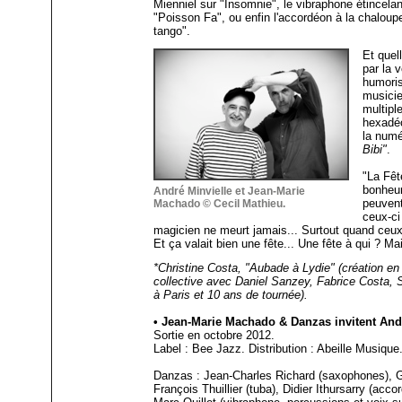
Mienniel sur "Insomnie", le vibraphone étincelant
"Poisson Fa", ou enfin l'accordéon à la chaloupe
tango".
Et quel
par la 
humoris
musicie
multipl
hexadéc
la numé
Bibi"
.
"La Fêt
bonheur
André Minvielle et Jean-Marie
peuvent
Machado © Cecil Mathieu.
ceux-ci
magicien ne meurt jamais... Surtout quand ceu
Et ça valait bien une fête... Une fête à qui ? Mai
*Christine Costa, "Aubade à Lydie" (création 
collective avec Daniel Sanzey, Fabrice Costa, S.
à Paris et 10 ans de tournée).
• Jean-Marie Machado & Danzas invitent Andr
Sortie en octobre 2012.
Label : Bee Jazz. Distribution : Abeille Musique
Danzas : Jean-Charles Richard (saxophones), Gu
François Thuillier (tuba), Didier Ithursarry (acc