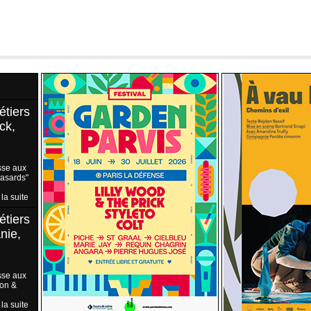
étiers
ck,
sse aux
Hasards"
 la suite
étiers
nie,
sse aux
ion &
 la suite