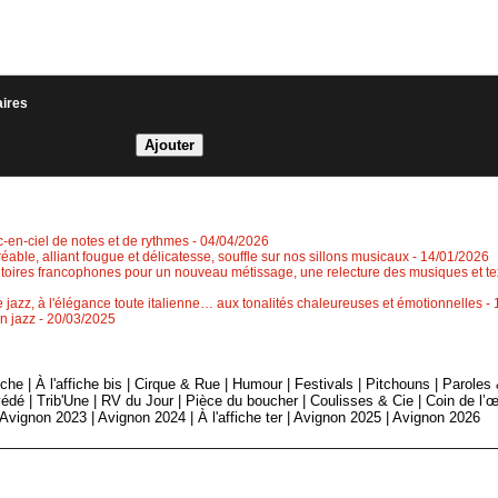
aires
rc-en-ciel de notes et de rythmes
- 04/04/2026
éable, alliant fougue et délicatesse, souffle sur nos sillons musicaux
- 14/01/2026
ritoires francophones pour un nouveau métissage, une relecture des musiques et tex
jazz, à l'élégance toute italienne… aux tonalités chaleureuses et émotionnelles
-
n jazz
- 20/03/2025
fiche
|
À l'affiche bis
|
Cirque & Rue
|
Humour
|
Festivals
|
Pitchouns
|
Paroles
édé
|
Trib'Une
|
RV du Jour
|
Pièce du boucher
|
Coulisses & Cie
|
Coin de l’œ
Avignon 2023
|
Avignon 2024
|
À l'affiche ter
|
Avignon 2025
|
Avignon 2026