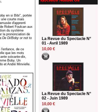
Anciens Numéros
Le palmarès des prix SACD
u.
2026
18/06/2026
oby en si Bibi", portée
Les 10 lauréats du Fonds
r une courte mais
Grandes Formes Théâtre 2026
amusée d'apprenti
SACD
s de Robert Foulcan aux
cation du système
13/06/2026
r la prononciation de
 De Di/Boby or not to
Nomination de Nathalie
La Revue du Spectacle N°
Garraud et Olivier Saccomano à
01 - Avril 1989
la direction du Théâtre de
10,00 €
 l'enfance, de ce
Gennevilliers - CDN
elle que les mots
ante soixante-dix,
13/06/2026
 nomme Boby. Un
Dispositif SACD Auteurs
o et André Minvielle.
d'espaces : les lauréats 2026
18/03/2026
La Revue du Spectacle N°
02 - Juin 1989
10,00 €