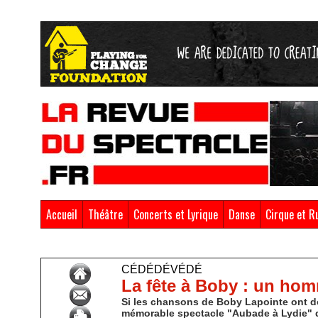
Accueil
Théâtre
Concerts et Lyrique
Danse
Cirque et R
Accueil
>
CédéDévédé
CÉDÉDÉVÉDÉ
La fête à Boby : un homm
Si les chansons de Boby Lapointe ont d
mémorable spectacle "Aubade à Lydie" de