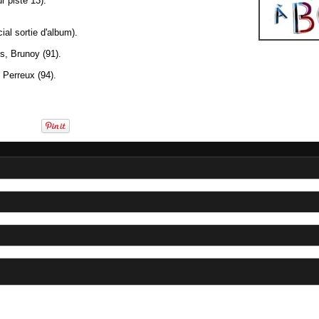
r piste 13).
al sortie d'album).
s, Brunoy (91).
 Perreux (94).