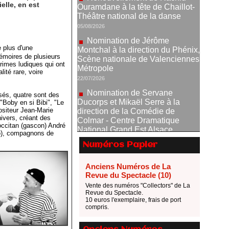
lle, en est
Nomination de Jérôme
Montchal à la direction du Phénix,
Scène nationale de Valenciennes
Métropole
22/07/2026
e plus d'une
mémoires de plusieurs
Nomination de Servane
rimes ludiques qui ont
Ducorps et Mikaël Serre à la
lité rare, voire
direction de la Comédie de
Colmar - Centre Dramatique
osés, quatre sont des
National Grand Est Alsace
"Boby en si Bibi", "Le
07/07/2026
positeur Jean-Marie
ivers, créant des
Thomas Jolly et Laëtitia
occitan (gascon) André
Guédon nommés à la direction du
do), compagnons de
TNP
Numéros Papier
02/07/2026
Fonds SACD Théâtre : les
Anciens Numéros de La
lauréats 2026
Revue du Spectacle (10)
23/06/2026
Vente des numéros "Collectors" de La
Revue du Spectacle.
Dispositif ARTCENA Écrire
10 euros l'exemplaire, frais de port
pour le cirque, les lauréats 2026 !
compris.
20/06/2026