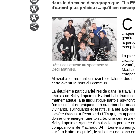
dans le domaine discographique. "La Fêt
d'autant plus précieux... qu'il est remar
C
cinquan
générat
la parti
excepti
La prem
créatio
vivant"
Détail de l'affiche du spectacle ©
Cecil Mathieu.
Machado
composi
Minvielle, et mettant en avant les talents des
cette aventure hors du commun.
La deuxième particularité réside dans le travai
choisis de Boby Lapointe. Évitant l’abstraction 
mathématique, à la linguistique parfois asynchr
"rimiques" et rythmiques, il a su créer des ar
vivifiants, swinguants et festifs. Il a été aidé e
s'avère évident à l'écoute du CD) qui, en apport
donne une énergie, une tonicité, une démesure 
Boby Lapointe. Ajoutée à tout cela la parfaite c
compositions de Machado. Ah ! Les envolées jov
sur "Ta Katie t'a quitté", le subtil jeu de piano