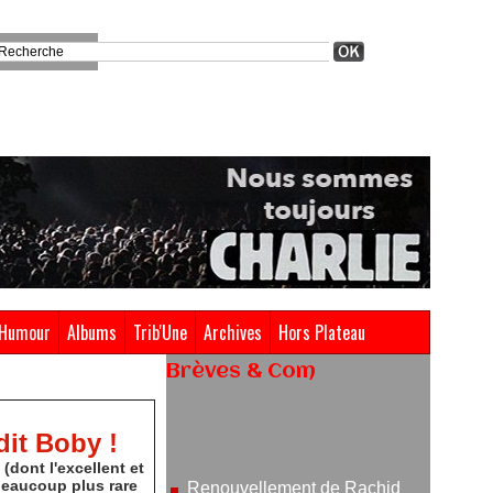
Humour
Albums
Trib'Une
Archives
Hors Plateau
Brèves & Com
Renouvellement de Rachid
Ouramdane à la tête de Chaillot-
dit Boby !
Théâtre national de la danse
dont l'excellent et
05/08/2026
beaucoup plus rare