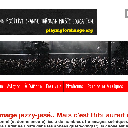
ue
Avignon
À l'Affiche
Festivals
Pitchouns
Paroles et Musiques
age jazzy-jasé.. Mais c'est Bibi aurait 
onné (et donne encore) lieu à de nombreux hommages scéniques (
 Christine Costa dans les années quatre-vingts*), la chose est 