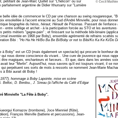
, pétillant de Jean-Marc Quillet sur "L'hélicon" ou sur
© Cecil Mathie
 parfaitement argentine de Didier Ithursarry sur "Lumière
le belle idée de commencer le CD par une chanson au swing
nougaresque
, "B
voix ensoleillée à l'accent enraciné au Sud d'André Minvielle, pour nous donne
tique biographie du héros,
héraut, Hérault
de Pézenas. Passant de l'enfance 
n - entre solfège et archet - à la participation forcée au STO et les aventure
es petits métiers "gagne-pain" ; et finissant sur la méthode bibi-binaire (appli
imal inventée en 1968 par Boby), ensemble agrémenté de refrains scattés su
ration Bibi :
"Ho Ha He Hi/Bo Ba Be Bi/Boby or not to Bibi/Ko Ka Ke Ki/Do Da
e à Boby" est un CD (mais également un spectacle) qui procure le bonheur de
 qui nous donne conscience du vivant... Une cure de jouvence qui nous rapp
 être magiques, enchanteurs et farceurs... Et que, dans dans les années soix
 avait leur "Merlin". Aujourd’hui, nous savons qu'il est toujours vivant, il se
x qui perpétuent ses sorts de mots à ressorts se nomment Jean-Marie Machad
s à Bibi aurait dit Boby !
en 1977), hommage à Boby Lapointe, mise en scène
 Belloc, D. Berdou., J. Sireau (à l'affiche du Café d’Edgar
é Minvielle "La Fête à Boby".
.
eorgui Kornazov (trombone), Joce Mienniel (flûte),
ordéon), François Merville (batterie et percussions), Jean-