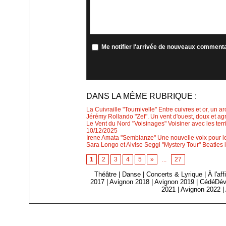
Me notifier l'arrivée de nouveaux comment
DANS LA MÊME RUBRIQUE :
La Cuivraille "Tournivelle" Entre cuivres et or, un a
Jérémy Rollando "Zef". Un vent d'ouest, doux et agr
Le Vent du Nord "Voisinages" Voisiner avec les ter
10/12/2025
Irene Amata "Sembianze" Une nouvelle voix pour le 
Sara Longo et Alvise Seggi "Mystery Tour" Beatles i
1
2
3
4
5
»
...
27
Théâtre
|
Danse
|
Concerts & Lyrique
|
À l'af
2017
|
Avignon 2018
|
Avignon 2019
|
CédéDév
2021
|
Avignon 2022
|