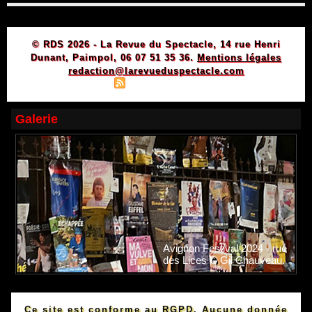
© RDS 2026 - La Revue du Spectacle, 14 rue Henri
Dunant, Paimpol, 06 07 51 35 36.
Mentions légales
redaction@larevueduspectacle.com
|
|
Plan du site
Syndication
Powered by WM
Galerie
Avignon Festival 2024 - rue
des Lices © Gil Chauveau.
Ce site est conforme au RGPD. Aucune donnée