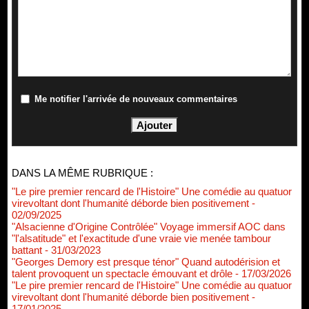
Me notifier l'arrivée de nouveaux commentaires
DANS LA MÊME RUBRIQUE :
"Le pire premier rencard de l'Histoire" Une comédie au quatuor
virevoltant dont l'humanité déborde bien positivement
-
02/09/2025
"Alsacienne d'Origine Contrôlée" Voyage immersif AOC dans
"l'alsatitude" et l'exactitude d'une vraie vie menée tambour
battant
- 31/03/2023
"Georges Demory est presque ténor" Quand autodérision et
talent provoquent un spectacle émouvant et drôle
- 17/03/2026
"Le pire premier rencard de l'Histoire" Une comédie au quatuor
virevoltant dont l'humanité déborde bien positivement
-
17/01/2025