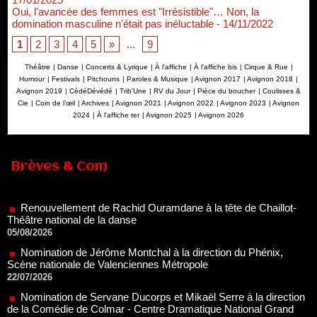
Oui, l'avancée des femmes est "Irrésistible"… Non, la
domination masculine n'était pas inéluctable
- 14/11/2022
1
2
3
4
5
»
...
9
Théâtre
|
Danse
|
Concerts & Lyrique
|
À l'affiche
|
À l'affiche bis
|
Cirque & Rue
|
Humour
|
Festivals
|
Pitchouns
|
Paroles & Musique
|
Avignon 2017
|
Avignon 2018
|
Avignon 2019
|
CédéDévédé
|
Trib'Une
|
RV du Jour
|
Pièce du boucher
|
Coulisses &
Cie
|
Coin de l’œil
|
Archives
|
Avignon 2021
|
Avignon 2022
|
Avignon 2023
|
Avignon
2024
|
À l'affiche ter
|
Avignon 2025
|
Avignon 2026
Renouvellement de Rachid Ouramdane à la tête de Chaillot-
Brèves & Com
Théâtre national de la danse
05/08/2026
Nomination de Jérôme Montchal à la direction du Phénix,
Scène nationale de Valenciennes Métropole
22/07/2026
Nomination de Servane Ducorps et Mikaël Serre à la direction
de la Comédie de Colmar - Centre Dramatique National Grand
Est Alsace
07/07/2026
Thomas Jolly et Laëtitia Guédon nommés à la direction du