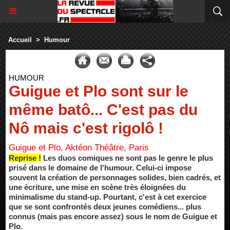
Accueil
>
Humour
HUMOUR
Guigue et Plo sont sur le
même batô... C'est pas du
Nô mais c'est rigolô !
Guigue et Plo, Aktéon Théâtre, Paris
Reprise !
Les duos comiques ne sont pas le genre le plus
prisé dans le domaine de l'humour. Celui-ci impose
souvent la création de personnages solides, bien cadrés, et
une écriture, une mise en scène très éloignées du
minimalisme du stand-up. Pourtant, c'est à cet exercice
que se sont confrontés deux jeunes comédiens... plus
connus (mais pas encore assez) sous le nom de Guigue et
Plo.